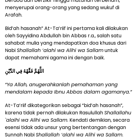
berdoa dan berzikir hingga matahari terbenam,
menyerupai orang-orang yang sedang wukuf di
Arafah.
Bid’ah hasanah” At-Ta’riif ini pertama kali dilakukan
oleh Sayyidina Abdullah bin Abbas r.a., salah satu
sahabat mulia yang mendapatkan doa khusus dari
Nabi
Shallallah ‘alahi wa Alihi wa Sallam
untuk
dapat memahami agama ini dengan baik.
اللَّهُمَّ فَقِّهْهُ فِي الدِّيْنِ
“Ya Allah, anugerahkanlah pemahaman yang
mendalam kepada Ibnu Abbas dalam agamanya.”
At-Ta’riif dikategorikan sebagai “bid’ah hasanah”,
karena tidak pernah dilakukan Rasulullah
Shallallahu
`alaihi wa Alihi wa Sallam
. Kendati demikian, secara
esensi tidak ada unsur yang bertentangan dengan
Sunnah Nabi
Shallallah ‘alahi wa Alihi wa Sallam
.