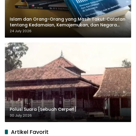
Islam dan Orang-Orang yang Masih Takut: Catatan
tentang Kedamaian, Kemajemukan, dan Negara
dalam Pemikiran Masykuri Abdillah
24 July 2026
Polusi Suara [Sebuah Cerpen]
30 July 2026
Artikel Favorit