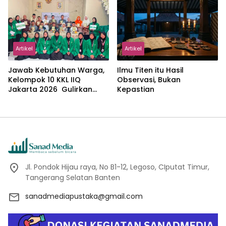
dalam Pemikiran Masykuri
Abdillah
Artikel
Artikel
Jawab Kebutuhan Warga,
Ilmu Titen itu Hasil
Kelompok 10 KKL IIQ
Observasi, Bukan
Jakarta 2026 Gulirkan
Kepastian
Proker Wakaf Al-Qur’an di
Sukamanah
Jl. Pondok Hijau raya, No B1-12, Legoso, CIputat Timur,
Tangerang Selatan Banten
sanadmediapustaka@gmail.com