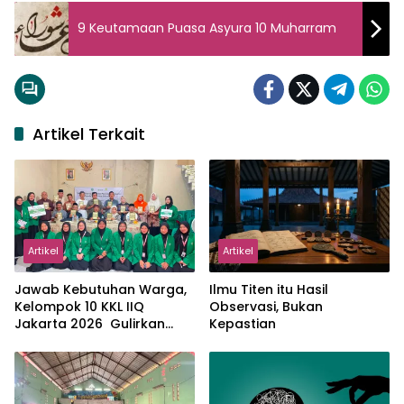
9 Keutamaan Puasa Asyura 10 Muharram
Artikel Terkait
Artikel
Artikel
Jawab Kebutuhan Warga,
Ilmu Titen itu Hasil
Kelompok 10 KKL IIQ
Observasi, Bukan
Jakarta 2026 Gulirkan
Kepastian
Proker Wakaf Al-Qur’an di
Sukamanah