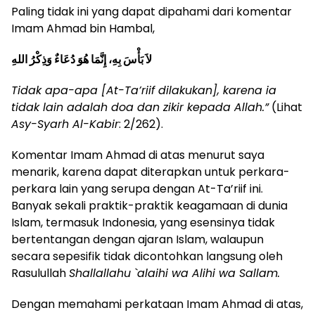
Paling tidak ini yang dapat dipahami dari komentar
Imam Ahmad bin Hambal,
لاَ بَأْسَ بِهِ، إِنَّمَا هُوَ دُعَاءٌ وَذِكْرُ اللهِ
Tidak apa-apa [At-Ta’riif dilakukan], karena ia
tidak lain adalah doa dan zikir kepada Allah.”
(Lihat
Asy-Syarh Al-Kabir
: 2/262).
Komentar Imam Ahmad di atas menurut saya
menarik, karena dapat diterapkan untuk perkara-
perkara lain yang serupa dengan At-Ta’riif ini.
Banyak sekali praktik-praktik keagamaan di dunia
Islam, termasuk Indonesia, yang esensinya tidak
bertentangan dengan ajaran Islam, walaupun
secara sepesifik tidak dicontohkan langsung oleh
Rasulullah
Shallallahu `alaihi wa Alihi wa Sallam.
Dengan memahami perkataan Imam Ahmad di atas,