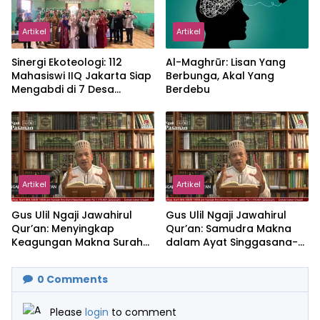
Artikel
Artikel
‎Sinergi Ekoteologi: 112
Al-Maghrūr: Lisan Yang
Mahasiswi IIQ Jakarta Siap
Berbunga, Akal Yang
Mengabdi di 7 Desa
Berdebu
Kecamatan Jonggol
Artikel
Artikel
Gus Ulil Ngaji Jawahirul
Gus Ulil Ngaji Jawahirul
Qur’an: Menyingkap
Qur’an: Samudra Makna
Keagungan Makna Surah
dalam Ayat Singgasana-
Al-Ikhlas dan Yasin
Nya
0
Comments
Please
login
to comment