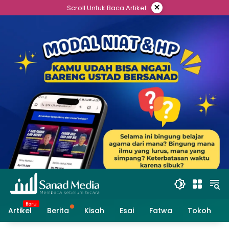
Skip
×
Scroll Untuk Baca Artikel
to
content
Artikel
Berita
Kisah
Esai
Fatwa
Tokoh