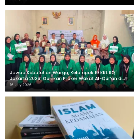
Jawab Kebutuhan Warga, Kelompok 10 KKL IIQ
Jakarta 2026 Gulirkan Proker Wakaf Al-Qur’an di
Sukamanah
16 July 2026