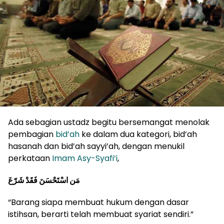
Ada sebagian ustadz begitu bersemangat menolak
pembagian
bid’ah
ke dalam dua kategori, bid’ah
hasanah dan bid’ah sayyi’ah, dengan menukil
perkataan
Imam Asy-Syafi’i
,
مَن اسْتَحْسَنَ فَقَدْ شَرّعَ
“Barang siapa membuat hukum dengan dasar
istihsan, berarti telah membuat syariat sendiri.”