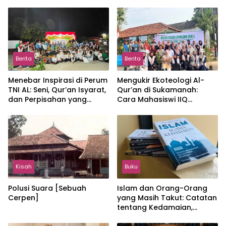
Berita
Berita
Menebar Inspirasi di Perum
Mengukir Ekoteologi Al-
TNI AL: Seni, Qur’an Isyarat,
Qur’an di Sukamanah:
dan Perpisahan yang
Cara Mahasiswi IIQ
Hangat
Jakarta Menjaga Bumi
Jonggol
Kisah
Buku
Polusi Suara [Sebuah
Islam dan Orang-Orang
Cerpen]
yang Masih Takut: Catatan
tentang Kedamaian,
Kemajemukan, dan Negara