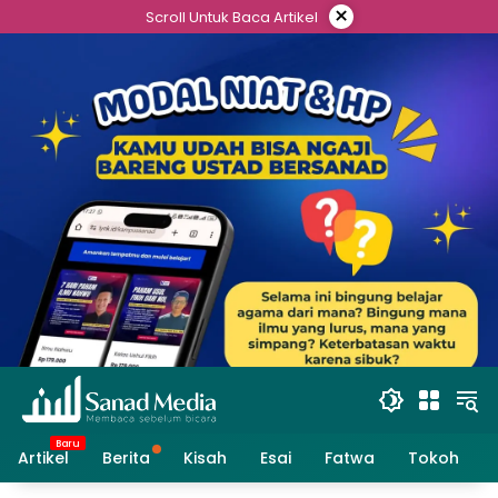
Skip
×
Scroll Untuk Baca Artikel
to
content
Artikel
Berita
Kisah
Esai
Fatwa
Tokoh