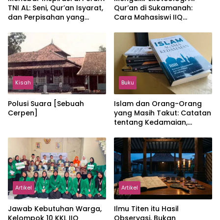
TNI AL: Seni, Qur’an Isyarat,
Qur’an di Sukamanah:
dan Perpisahan yang
Cara Mahasiswi IIQ
Hangat
Jakarta Menjaga Bumi
Jonggol
Kisah
Buku
Polusi Suara [Sebuah
Islam dan Orang-Orang
Cerpen]
yang Masih Takut: Catatan
tentang Kedamaian,
Kemajemukan, dan Negara
dalam Pemikiran Masykuri
Abdillah
Artikel
Artikel
Jawab Kebutuhan Warga,
Ilmu Titen itu Hasil
Kelompok 10 KKL IIQ
Observasi, Bukan