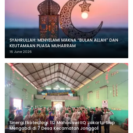
SYAHRULLAH: MENYELAMI MAKNA “BULAN ALLAH” DAN
KEUTAMAAN PUASA MUHARRAM
16 June 2026
‎Sinergi Ekoteologi: 112 Mahasiswi IIQ Jakarta Siap
Mengabdi di 7 Desa Kecamatan Jonggol