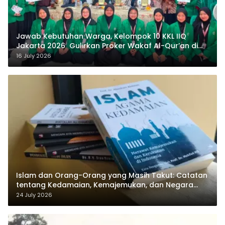
Jawab Kebutuhan Warga, Kelompok 10 KKL IIQ
Jakarta 2026 Gulirkan Proker Wakaf Al-Qur’an di
Sukamanah
16 July 2026
Islam dan Orang-Orang yang Masih Takut: Catatan
tentang Kedamaian, Kemajemukan, dan Negara
dalam Pemikiran Masykuri Abdillah
24 July 2026