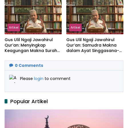
Artikel
Artikel
Gus Ulil Ngaji Jawahirul
Gus Ulil Ngaji Jawahirul
Qur’an: Menyingkap
Qur’an: Samudra Makna
Keagungan Makna Surah
dalam Ayat Singgasana-
Al-Ikhlas dan Yasin
Nya
0
Comments
Please
login
to comment
Popular Artikel