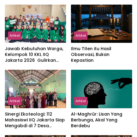
Artikel
Artikel
Jawab Kebutuhan Warga,
Ilmu Titen itu Hasil
Kelompok 10 KKL IIQ
Observasi, Bukan
Jakarta 2026 Gulirkan
Kepastian
Proker Wakaf Al-Qur’an di
Sukamanah
Artikel
Artikel
‎Sinergi Ekoteologi: 112
Al-Maghrūr: Lisan Yang
Mahasiswi IIQ Jakarta Siap
Berbunga, Akal Yang
Mengabdi di 7 Desa
Berdebu
Kecamatan Jonggol