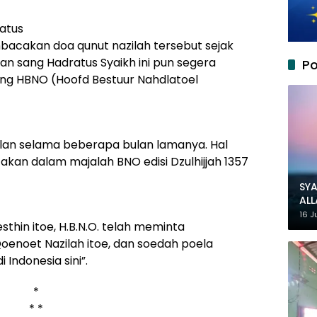
atus
mbacakan doa qunut nazilah tersebut sejak
n sang Hadratus Syaikh ini pun segera
Po
ang HBNO (Hoofd Bestuur Nahdlatoel
rjalan selama beberapa bulan lamanya. Hal
akan dalam majalah BNO edisi Dzulhijjah 1357
SYA
AL
MU
16 J
hin itoe, H.B.N.O. telah meminta
enoet Nazilah itoe, dan soedah poela
Indonesia sini”.
*
* *