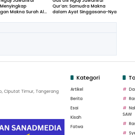
l Ngaji Jawahirul
Gus Ulil Ngaji Jawahirul
: Menyingkap
Qur’an: Samudra Makna
gan Makna Surah Al-
dalam Ayat Singgasana-Nya
dan Yasin
Kategori
To
Artikel
Dar
oso, CIputat Timur, Tangerang
Berita
Ra
Esai
Na
SAW
Kisah
Ra
Fatwa
Sy