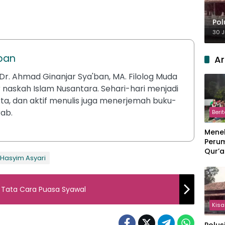
Pol
30 J
aban
Ar
r. Ahmad Ginanjar Sya'ban, MA. Filolog Muda
r naskah Islam Nusantara. Sehari-hari menjadi
ta, dan aktif menulis juga menerjemah buku-
ab.
Beri
Meneb
Perum
Qur’a
 Hasyim Asyari
Perpi
Hang
Tata Cara Puasa Syawal
Kisa