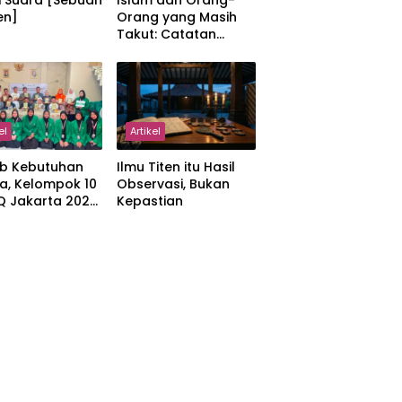
i Suara [Sebuah
Islam dan Orang-
en]
Orang yang Masih
Takut: Catatan
tentang Kedamaian,
Kemajemukan, dan
Negara dalam
Pemikiran Masykuri
Abdillah
el
Artikel
b Kebutuhan
Ilmu Titen itu Hasil
a, Kelompok 10
Observasi, Bukan
IQ Jakarta 2026
Kepastian
kan Proker
 Al-Qur’an di
manah