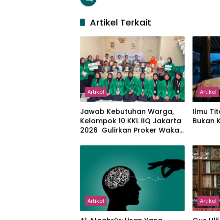
Artikel Terkait
Artikel
Artikel
Jawab Kebutuhan Warga,
Ilmu Tit
Kelompok 10 KKL IIQ Jakarta
Bukan 
2026 Gulirkan Proker Wakaf
Al-Qur’an di Sukamanah
Artikel
Artikel