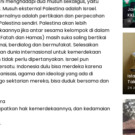
ni menghadapi dua musuh sekaligus, yaitu
 Musuh eksternal Palestina adalah Israel.
Ja
KKL
nternalnya adalah pertikaian dan perpecahan
Wak
16 J
alestina sendiri. Palestina akan lebih
ekaannya jika antar sesama kelompok di dalam
 Fatah dan Hamas) masih suka saling bertikai
i, berdialog dan bermufakat. Selesaikan
ngan dunia internasional untuk kemerdekaan
n tidak perlu dipertanyakan. Israel pun
bersatu. Indonesia dulu bisa merdeka karena
nisasi, agama dan ideologi yang ada di
Isl
o sektarian mereka, bisa duduk bersama dan
Tak
Ke
24 J
Pem
ra
dapatkan hak kemerdekaannya, dan kedamaian
.