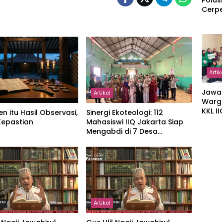
Polus
Cerp
Artik
Jawa
Artikel
Warg
KKL I
en itu Hasil Observasi,
‎Sinergi Ekoteologi: 112
Gulir
Kepastian
Mahasiswi IIQ Jakarta Siap
Wakaf
Mengabdi di 7 Desa
Suka
Kecamatan Jonggol
Artikel