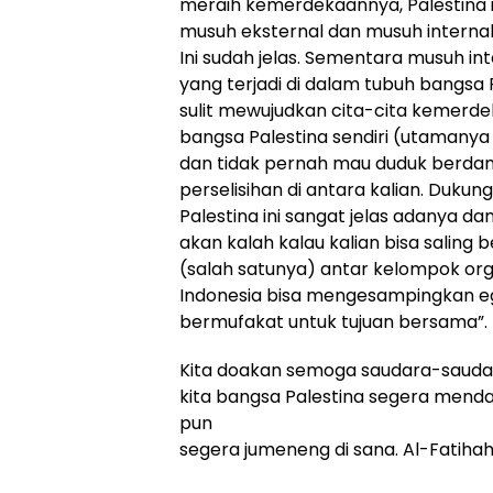
meraih kemerdekaannya, Palestina i
musuh eksternal dan musuh internal.
Ini sudah jelas. Sementara musuh i
yang terjadi di dalam tubuh bangsa P
sulit mewujudkan cita-cita kemerd
bangsa Palestina sendiri (utamanya
dan tidak pernah mau duduk berdama
perselisihan di antara kalian. Duku
Palestina ini sangat jelas adanya da
akan kalah kalau kalian bisa saling 
(salah satunya) antar kelompok orga
Indonesia bisa mengesampingkan eg
bermufakat untuk tujuan bersama”.
Kita doakan semoga saudara-sauda
kita bangsa Palestina segera men
pun
segera jumeneng di sana. Al-Fatihah