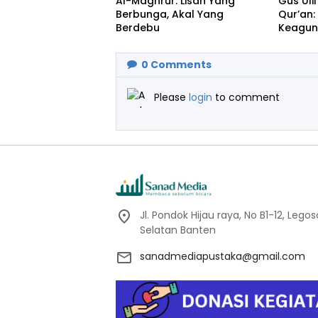
Al-Maghrūr: Lisan Yang
Gus Uli
Berbunga, Akal Yang
Qur’an
Berdebu
Keagun
Ikhlas 
0
Comments
Please
login
to comment
Jl. Pondok Hijau raya, No B1-12, Leg
Selatan Banten
sanadmediapustaka@gmail.com