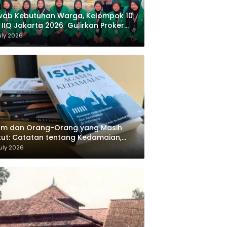
wab Kebutuhan Warga, Kelompok 10
 IIQ Jakarta 2026 Gulirkan Proker
af Al-Qur’an di Sukamanah
uly 2026
am dan Orang-Orang yang Masih
ut: Catatan tentang Kedamaian,
majemukan, dan Negara dalam
uly 2026
ikiran Masykuri Abdillah