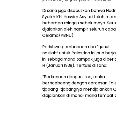
Di sana juga disebutkan bahwa Hadr
Syaikh KH. Hasyim Asy’ari telah me
beberapa minggu sebelumnya. Serua
dijalankan oleh hampir seluruh cab
Oelama/PBNU).
Peristiwa pembacaan doa “qunut
nazilah” untuk Palestina ini pun be
ini sebagaimana tampak juga diberit
H (Januari 1939). Tertulis di sana:
“Berkenaan dengan itoe, maka
berhoeboeng dengan oeroesan Falest
tjabang-tjabangnja mendjalankan Qo
didjalankan di mana-mana tempat di 