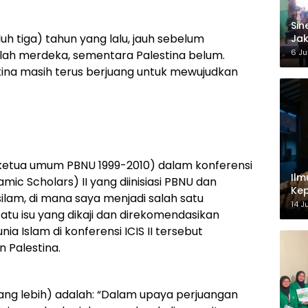
‎Si
puluh tiga) tahun yang lalu, jauh sebelum
Jak
Ke
6 Ju
telah merdeka, sementara Palestina belum.
tina masih terus berjuang untuk mewujudkan
ketua umum PBNU 1999-2010) dalam konferensi
Ilm
amic Scholars) II yang diinisiasi PBNU dan
Kep
silam, di mana saya menjadi salah satu
14 J
atu isu yang dikaji dan direkomendasikan
a Islam di konferensi ICIS II tersebut
 Palestina.
rang lebih) adalah: “Dalam upaya perjuangan