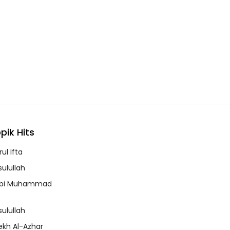
pik Hits
ul Ifta
sulullah
bi Muhammad
sulullah
ekh Al-Azhar