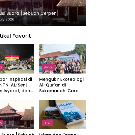
usi Suara [Sebuah Cerpen]
uly 2026
tikel Favorit
ta
Berita
ar Inspirasi di
Mengukir Ekoteologi
 TNI AL: Seni,
Al-Qur’an di
n Isyarat, dan
Sukamanah: Cara
sahan yang
Mahasiswi IIQ
at
Jakarta Menjaga
Bumi Jonggol
h
Buku