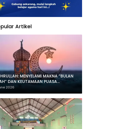
pular Artikel
HRULLAH: MENYELAMI MAKNA “BULAN
LAH” DAN KEUTAMAAN PUASA
HARRAM
une 2026