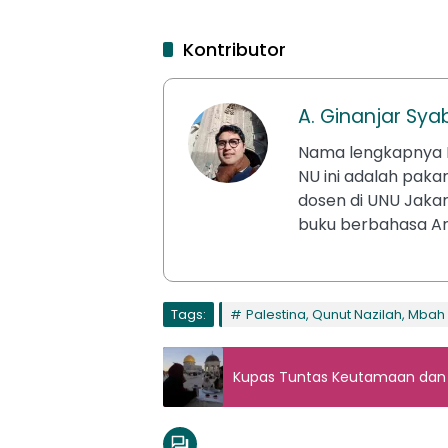
Kontributor
A. Ginanjar Sy
Nama lengkapnya D
NU ini adalah paka
dosen di UNU Jakar
buku berbahasa Ar
Tags:
Palestina, Qunut Nazilah, Mbah
Kupas Tuntas Keutamaan dan 