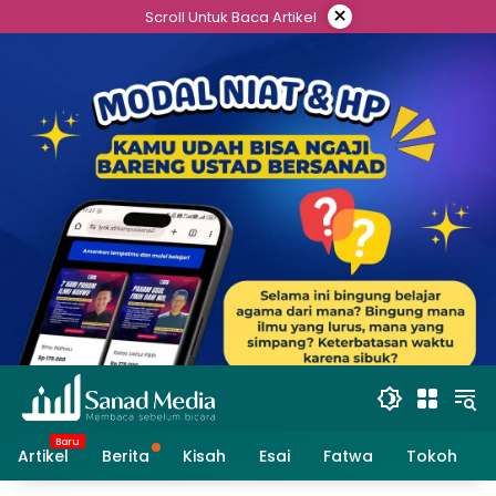
Skip
×
Scroll Untuk Baca Artikel
to
content
Artikel
Berita
Kisah
Esai
Fatwa
Tokoh