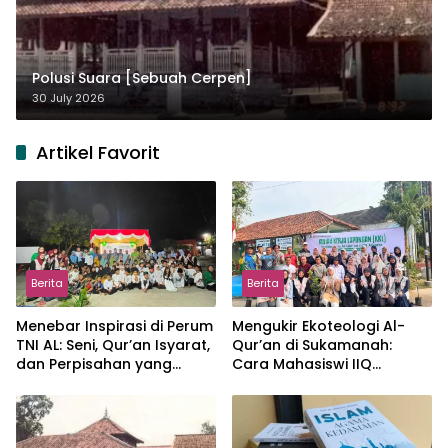
Polusi Suara [Sebuah Cerpen]
30 July 2026
Artikel Favorit
Berita
Berita
Menebar Inspirasi di Perum
Mengukir Ekoteologi Al-
TNI AL: Seni, Qur’an Isyarat,
Qur’an di Sukamanah:
dan Perpisahan yang
Cara Mahasiswi IIQ
Hangat
Jakarta Menjaga Bumi
Jonggol