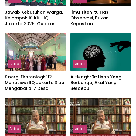
Jawab Kebutuhan Warga,
Ilmu Titen itu Hasil
Kelompok 10 KKL IIQ
Observasi, Bukan
Jakarta 2026 Gulirkan
Kepastian
Proker Wakaf Al-Qur’an di
Sukamanah
Artikel
Artikel
‎Sinergi Ekoteologi: 112
Al-Maghrūr: Lisan Yang
Mahasiswi IIQ Jakarta Siap
Berbunga, Akal Yang
Mengabdi di 7 Desa
Berdebu
Kecamatan Jonggol
Artikel
Artikel