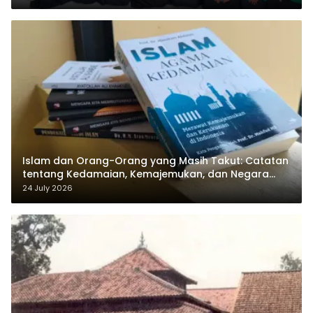
Islam dan Orang-Orang yang Masih Takut: Catatan
tentang Kedamaian, Kemajemukan, dan Negara
dalam Pemikiran Masykuri Abdillah
24 July 2026