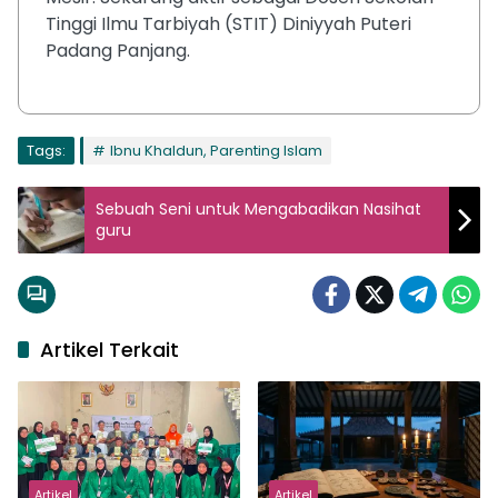
Tinggi Ilmu Tarbiyah (STIT) Diniyyah Puteri
Padang Panjang.
Tags:
Ibnu Khaldun, Parenting Islam
Sebuah Seni untuk Mengabadikan Nasihat
guru
Artikel Terkait
Artikel
Artikel