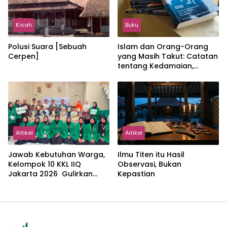
Kisah
Buku
Polusi Suara [Sebuah
Islam dan Orang-Orang
Cerpen]
yang Masih Takut: Catatan
tentang Kedamaian,
Kemajemukan, dan Negara
dalam Pemikiran Masykuri
Abdillah
Artikel
Artikel
Jawab Kebutuhan Warga,
Ilmu Titen itu Hasil
Kelompok 10 KKL IIQ
Observasi, Bukan
Jakarta 2026 Gulirkan
Kepastian
Proker Wakaf Al-Qur’an di
Sukamanah