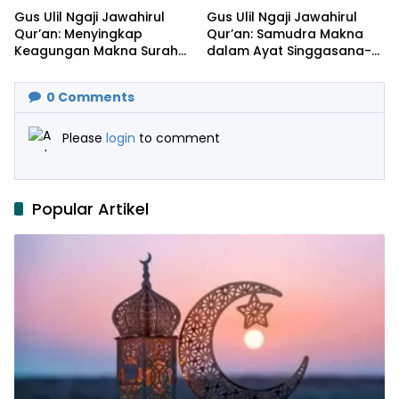
Gus Ulil Ngaji Jawahirul
Gus Ulil Ngaji Jawahirul
Qur’an: Menyingkap
Qur’an: Samudra Makna
Keagungan Makna Surah
dalam Ayat Singgasana-
Al-Ikhlas dan Yasin
Nya
0
Comments
Please
login
to comment
Popular Artikel