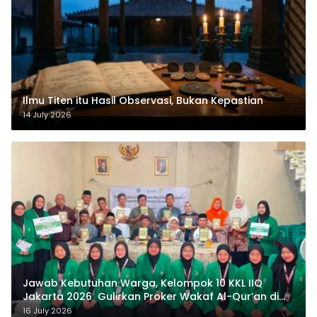
Ilmu Titen itu Hasil Observasi, Bukan Kepastian
14 July 2026
Jawab Kebutuhan Warga, Kelompok 10 KKL IIQ
Jakarta 2026 Gulirkan Proker Wakaf Al-Qur’an di
Sukamanah
16 July 2026