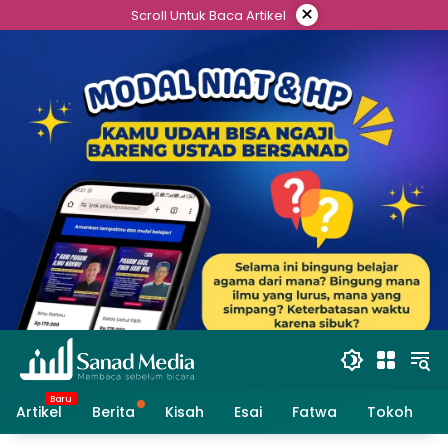
Skip
×
Scroll Untuk Baca Artikel
to
content
Artikel
Berita
Kisah
Esai
Fatwa
Tokoh