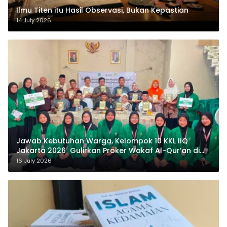
Ilmu Titen itu Hasil Observasi, Bukan Kepastian
14 July 2026
Jawab Kebutuhan Warga, Kelompok 10 KKL IIQ
Jakarta 2026 Gulirkan Proker Wakaf Al-Qur’an di
Sukamanah
16 July 2026