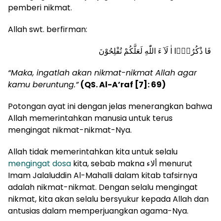
pemberi nikmat.
Allah swt. berfirman:
فَا
ذْكُرُوْۤا
اٰ
لَآ
ءَ
اللّٰهِ
لَعَلَّكُمْ
تُفْلِحُوْنَ
“Maka, ingatlah akan nikmat-nikmat Allah agar
kamu beruntung.”
(QS. Al-A’raf [7]: 69)
Potongan ayat ini dengan jelas menerangkan bahwa
Allah memerintahkan manusia untuk terus
mengingat nikmat-nikmat-Nya.
Allah tidak memerintahkan kita untuk selalu
mengingat dosa
kita, sebab makna ألاء menurut
Imam Jalaluddin Al-Mahalli dalam kitab tafsirnya
adalah nikmat-nikmat. Dengan selalu mengingat
nikmat, kita akan selalu bersyukur kepada Allah dan
antusias dalam memperjuangkan agama-Nya.