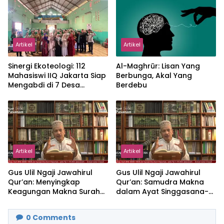
Artikel
Artikel
‎Sinergi Ekoteologi: 112
Al-Maghrūr: Lisan Yang
Mahasiswi IIQ Jakarta Siap
Berbunga, Akal Yang
Mengabdi di 7 Desa
Berdebu
Kecamatan Jonggol
Artikel
Artikel
Gus Ulil Ngaji Jawahirul
Gus Ulil Ngaji Jawahirul
Qur’an: Menyingkap
Qur’an: Samudra Makna
Keagungan Makna Surah
dalam Ayat Singgasana-
Al-Ikhlas dan Yasin
Nya
0
Comments