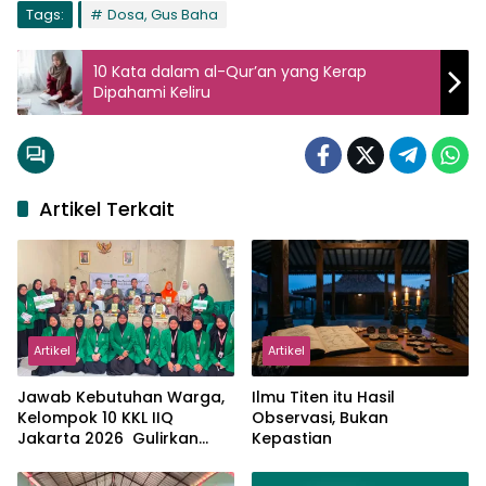
Tags:
Dosa, Gus Baha
10 Kata dalam al-Qur’an yang Kerap
Dipahami Keliru
Artikel Terkait
Artikel
Artikel
Jawab Kebutuhan Warga,
Ilmu Titen itu Hasil
Kelompok 10 KKL IIQ
Observasi, Bukan
Jakarta 2026 Gulirkan
Kepastian
Proker Wakaf Al-Qur’an di
Sukamanah