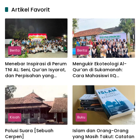
Artikel Favorit
Berita
Berita
Menebar Inspirasi di Perum
Mengukir Ekoteologi Al-
TNI AL: Seni, Qur’an Isyarat,
Qur’an di Sukamanah:
dan Perpisahan yang
Cara Mahasiswi IIQ
Hangat
Jakarta Menjaga Bumi
Jonggol
Kisah
Buku
Polusi Suara [Sebuah
Islam dan Orang-Orang
Cerpen]
yang Masih Takut: Catatan