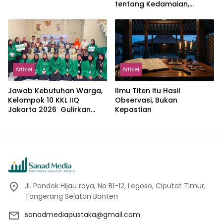
tentang Kedamaian,
Kemajemukan, dan Negara
dalam Pemikiran Masykuri
Abdillah
Artikel
Artikel
Jawab Kebutuhan Warga,
Ilmu Titen itu Hasil
Kelompok 10 KKL IIQ
Observasi, Bukan
Jakarta 2026 Gulirkan
Kepastian
Proker Wakaf Al-Qur’an di
Sukamanah
Jl. Pondok Hijau raya, No B1-12, Legoso, CIputat Timur,
Tangerang Selatan Banten
sanadmediapustaka@gmail.com