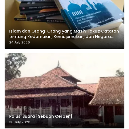
Islam dan Orang-Orang yang Masih Takut: Catatan
tentang Kedamaian, Kemajemukan, dan Negara
dalam Pemikiran Masykuri Abdillah
24 July 2026
Polusi Suara [Sebuah Cerpen]
30 July 2026