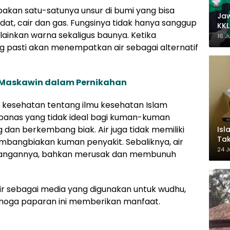
pakan satu-satunya unsur di bumi yang bisa
Ja
adat, cair dan gas. Fungsinya tidak hanya sanggup
KKL
ainkan warna sekaligus baunya. Ketika
Wak
16 J
g pasti akan menempatkan air sebagai alternatif
 Maskawin dalam Pernikahan
nsi kesehatan tentang ilmu kesehatan Islam
 panas yang tidak ideal bagi kuman-kuman
dan berkembang biak. Air juga tidak memiliki
Isl
Tak
bangbiakan kuman penyakit. Sebaliknya, air
Ke
24 J
bangannya, bahkan merusak dan membunuh
Pem
 air sebagai media yang digunakan untuk wudhu,
emoga paparan ini memberikan manfaat.