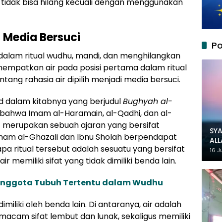
ga tidak bisa hilang kecuali dengan menggunakan
i Media Bersuci
Po
dalam ritual wudhu, mandi, dan menghilangkan
menempatkan air pada posisi pertama dalam ritual
ntang rahasia air dipilih menjadi media bersuci.
dalam kitabnya yang berjudul
Bughyah al-
bahwa Imam al-Haramain, al-Qadhi, dan al-
t merupakan sebuah ajaran yang bersifat
SYA
mam al-Ghazali dan Ibnu Sholah berpendapat
AL
 ritual tersebut adalah sesuatu yang bersifat
MU
16 J
air memiliki sifat yang tidak dimiliki benda lain.
nggota Tubuh Tertentu dalam Wudhu
dimiliki oleh benda lain. Di antaranya, air adalah
cam sifat lembut dan lunak, sekaligus memiliki