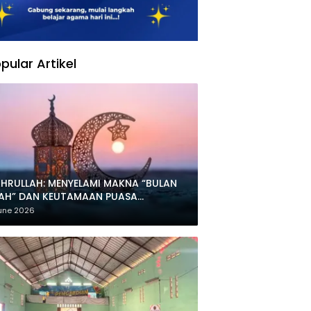
pular Artikel
HRULLAH: MENYELAMI MAKNA “BULAN
LAH” DAN KEUTAMAAN PUASA
HARRAM
une 2026