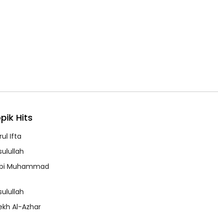
pik Hits
ul Ifta
sulullah
bi Muhammad
sulullah
ekh Al-Azhar