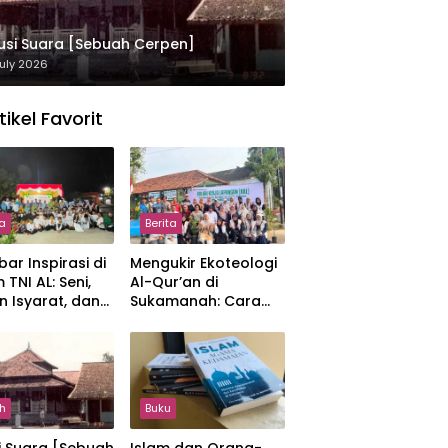
usi Suara [Sebuah Cerpen]
uly 2026
tikel Favorit
ta
Berita
ar Inspirasi di
Mengukir Ekoteologi
 TNI AL: Seni,
Al-Qur’an di
n Isyarat, dan
Sukamanah: Cara
sahan yang
Mahasiswi IIQ
at
Jakarta Menjaga
Bumi Jonggol
h
Buku