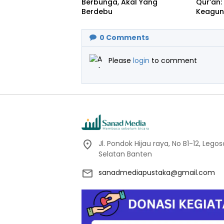
Berbunga, Akal Yang
Qur’an
Berdebu
Keagun
Ikhlas 
0
Comments
Please
login
to comment
Jl. Pondok Hijau raya, No B1-12, Leg
Selatan Banten
sanadmediapustaka@gmail.com