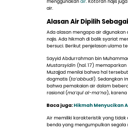
menggunakan
air
. Kotoran najis ju
air.
Alasan Air Dipilih Sebaga
Ada alasan mengapa air digunakan 
najis. Ada hikmah di balik syariat 
bersuci. Berikut penjelasan ulama te
Sayyid Abdurrahman bin Muhammad 
Mustarsyidin
(hal. 17) memaparkan 
Muzajjad menilai bahwa hal tersebu
dogmatis (
ta’abbud
i
). Sedangkan I
bahwa pemakaian air dalam beberapa
rasional (
ma’qul al-ma’na
), karena 
Baca juga:
Hikmah Menyucikan A
Air memiliki karakteristik yang tidak 
benda yang mengumpulkan segala ma