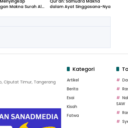
: Menyingkap
Qur’an: Samudra Makna
gan Makna Surah Al-
dalam Ayat Singgasana-Nya
dan Yasin
Kategori
To
Artikel
Dar
oso, CIputat Timur, Tangerang
Berita
Ra
Esai
Na
SAW
Kisah
Ra
Fatwa
Sy