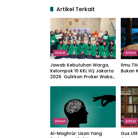
Artikel Terkait
Artikel
Artikel
Jawab Kebutuhan Warga,
Ilmu Tit
Kelompok 10 KKL IIQ Jakarta
Bukan 
2026 Gulirkan Proker Wakaf
Al-Qur’an di Sukamanah
Artikel
Artikel
Al-Maghrūr: Lisan Yang
Gus Uli