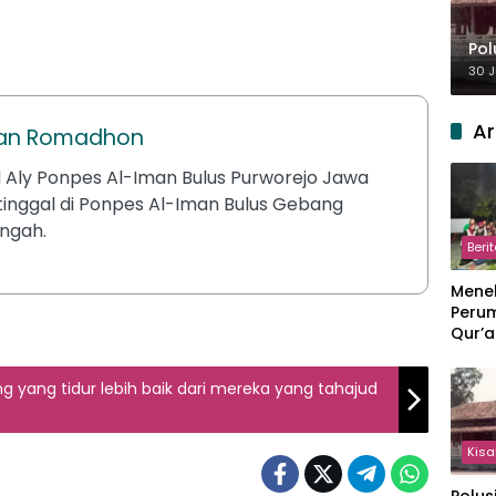
Pol
30 J
Ar
an Romadhon
 Aly Ponpes Al-Iman Bulus Purworejo Jawa
tinggal di Ponpes Al-Iman Bulus Gebang
ngah.
Beri
Meneb
Perum
Qur’a
Perpi
Hang
g yang tidur lebih baik dari mereka yang tahajud
Kisa