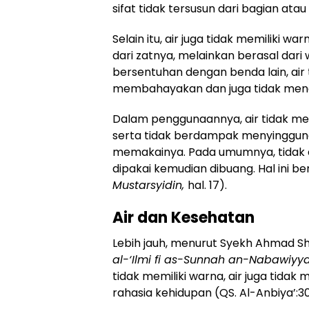
sifat tidak tersusun dari bagian at
Selain itu, air juga tidak memiliki w
dari zatnya, melainkan berasal dar
bersentuhan dengan benda lain, ai
membahayakan dan juga tidak mengu
Dalam penggunaannya, air tidak m
serta tidak berdampak menyinggun
memakainya. Pada umumnya, tidak d
dipakai kemudian dibuang. Hal ini b
Mustarsyidin,
hal. 17).
Air dan Kesehatan
Lebih jauh, menurut Syekh Ahmad Sh
al-‘Ilmi fi as-Sunnah an-Nabawiy
tidak memiliki warna, air juga tidak
rahasia kehidupan (QS. Al-Anbiya’:30