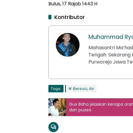
Bulus, 17 Rajab 1443 H
Kontributor
Muhammad Ry
Mahasantri Ma’had
Tengah. Sekarang 
Purworejo Jawa Te
Tags:
Bersuci, Air
Gus Baha jelaskan kenapa oran
dan puasa