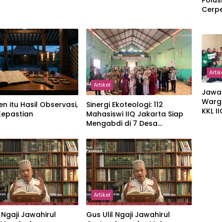
Polus
Cerp
Artik
Artikel
Jawa
Warg
en itu Hasil Observasi,
‎Sinergi Ekoteologi: 112
KKL I
Kepastian
Mahasiswi IIQ Jakarta Siap
Gulir
Mengabdi di 7 Desa
Wakaf
Kecamatan Jonggol
Suka
Artikel
l Ngaji Jawahirul
Gus Ulil Ngaji Jawahirul