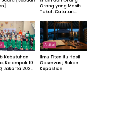
i Suara [Sebuah
Islam dan Orang-
en]
Orang yang Masih
Takut: Catatan
tentang Kedamaian,
Kemajemukan, dan
Negara dalam
Pemikiran Masykuri
Abdillah
el
Artikel
b Kebutuhan
Ilmu Titen itu Hasil
a, Kelompok 10
Observasi, Bukan
IQ Jakarta 2026
Kepastian
kan Proker
 Al-Qur’an di
manah