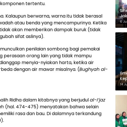
au komponen tertentu.
‎Si
arna. Kalaupun berwarna, warna itu tidak berasal
Jak
Ke
6 Ju
i wadah atau benda yang mencampurinya. Ketika
r tidak akan memberikan dampak buruk (tidak
bah sifat aslinya).
emunculkan penilaian sombong bagi pemakai
g perasaan orang lain yang tidak mampu
ianggap menyia-nyiakan harta, ketika air
erbeda dengan air mawar misalnya. (
Bughyah al-
Ilm
Kep
14 J
alih Ridha dalam kitabnya yang berjudul
al-I’jaz
yah
(hal. 474-475) menyatakan bahwa selain
 memiliki rasa dan bau. Di dalamnya terkandung
).