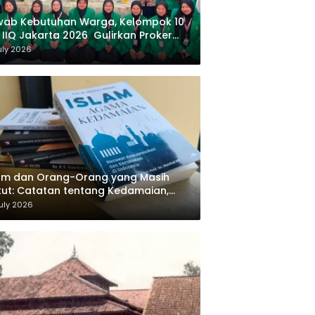
wab Kebutuhan Warga, Kelompok 10
 IIQ Jakarta 2026 Gulirkan Proker
af Al-Qur’an di Sukamanah
uly 2026
am dan Orang-Orang yang Masih
ut: Catatan tentang Kedamaian,
majemukan, dan Negara dalam
uly 2026
ikiran Masykuri Abdillah