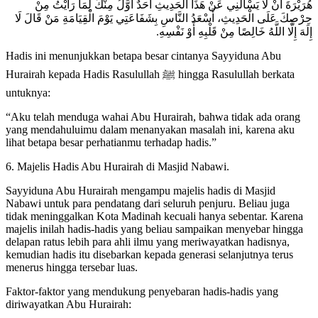
ﻫُﺮَﻳْﺮَﺓَ ﺃَﻥْ ﻟَﺎ ﻳَﺴْﺄَﻟُﻨِﻲ ﻋَﻦْ ﻫَﺬَﺍ ﺍﻟْﺤَﺪِﻳﺚِ ﺃَﺣَﺪٌ ﺃَﻭَّﻝُ ﻣِﻨْﻚَ ﻟِﻤَﺎ ﺭَﺃَﻳْﺖُ ﻣِﻦْ
ﺣِﺮْﺻِﻚَ ﻋَﻠَﻰ ﺍﻟْﺤَﺪِﻳﺚِ، ﺃَﺳْﻌَﺪُ ﺍﻟﻨَّﺎﺱِ ﺑِﺸَﻔَﺎﻋَﺘِﻲ ﻳَﻮْﻡَ ﺍﻟْﻘِﻴَﺎﻣَﺔِ ﻣَﻦْ ﻗَﺎﻝَ ﻟَﺎ
.
ﺇِﻟَﻪَ ﺇِﻟَّﺎ ﺍﻟﻠَّﻪُ ﺧَﺎﻟِﺼًﺎ ﻣِﻦْ ﻗَﻠْﺒِﻪِ ﺃَﻭْ ﻧَﻔْﺴِﻪِ
Hadis ini menunjukkan betapa besar cintanya Sayyiduna Abu
Hurairah kepada Hadis Rasulullah ﷺ hingga Rasulullah berkata
untuknya:
“Aku telah menduga wahai Abu Hurairah, bahwa tidak ada orang
yang mendahuluimu dalam menanyakan masalah ini, karena aku
lihat betapa besar perhatianmu terhadap hadis.”
6. Majelis Hadis Abu Hurairah di Masjid Nabawi.
Sayyiduna Abu Hurairah mengampu majelis hadis di Masjid
Nabawi untuk para pendatang dari seluruh penjuru. Beliau juga
tidak meninggalkan Kota Madinah kecuali hanya sebentar. Karena
majelis inilah hadis-hadis yang beliau sampaikan menyebar hingga
delapan ratus lebih para ahli ilmu yang meriwayatkan hadisnya,
kemudian hadis itu disebarkan kepada generasi selanjutnya terus
menerus hingga tersebar luas.
Faktor-faktor yang mendukung penyebaran hadis-hadis yang
diriwayatkan Abu Hurairah: