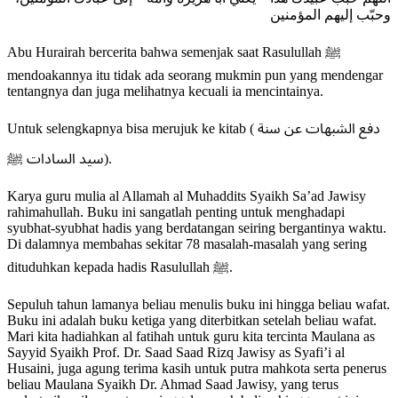
وحبّب إليهم المؤمنين
Abu Hurairah bercerita bahwa semenjak saat Rasulullah ﷺ
mendoakannya itu tidak ada seorang mukmin pun yang mendengar
tentangnya dan juga melihatnya kecuali ia mencintainya.
Untuk selengkapnya bisa merujuk ke kitab ( دفع الشبهات عن سنة
سيد السادات ﷺ).
Karya guru mulia al Allamah al Muhaddits Syaikh Sa’ad Jawisy
rahimahullah. Buku ini sangatlah penting untuk menghadapi
syubhat-syubhat hadis yang berdatangan seiring bergantinya waktu.
Di dalamnya membahas sekitar 78 masalah-masalah yang sering
dituduhkan kepada hadis Rasulullah ﷺ.
Sepuluh tahun lamanya beliau menulis buku ini hingga beliau wafat.
Buku ini adalah buku ketiga yang diterbitkan setelah beliau wafat.
Mari kita hadiahkan al fatihah untuk guru kita tercinta Maulana as
Sayyid Syaikh Prof. Dr. Saad Saad Rizq Jawisy as Syafi’i al
Husaini, juga agung terima kasih untuk putra mahkota serta penerus
beliau Maulana Syaikh Dr. Ahmad Saad Jawisy, yang terus