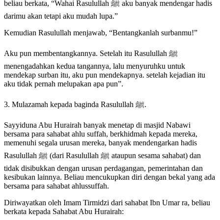
beliau berkata, “Wahai Rasulullah ﷺ aku banyak mendengar hadis
darimu akan tetapi aku mudah lupa.”
Kemudian Rasulullah menjawab, “Bentangkanlah surbanmu!”
Aku pun membentangkannya. Setelah itu Rasulullah ﷺ
menengadahkan kedua tangannya, lalu menyuruhku untuk
mendekap surban itu, aku pun mendekapnya. setelah kejadian itu
aku tidak pernah melupakan apa pun”.
3. Mulazamah kepada baginda Rasulullah ﷺ.
Sayyiduna Abu Hurairah banyak menetap di masjid Nabawi
bersama para sahabat ahlu suffah, berkhidmah kepada mereka,
memenuhi segala urusan mereka, banyak mendengarkan hadis
Rasulullah ﷺ (dari Rasulullah ﷺ ataupun sesama sahabat) dan
tidak disibukkan dengan urusan perdagangan, pemerintahan dan
kesibukan lainnya. Beliau mencukupkan diri dengan bekal yang ada
bersama para sahabat ahlussuffah.
Diriwayatkan oleh Imam Tirmidzi dari sahabat Ibn Umar ra, beliau
berkata kepada Sahabat Abu Hurairah: