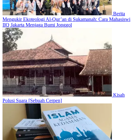
Berita
Mengukir Ekoteologi Al-Qur’an di Sukamanah: Cara Mahasiswi
IIQ Jakarta Menjaga Bumi Jonggol
Kisah
Polusi Suara [Sebuah Cerpen]