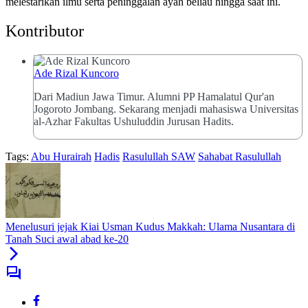
melestarikan ilmu serta peninggalan ayah beliau hingga saat ini.
Kontributor
Ade Rizal Kuncoro
Dari Madiun Jawa Timur. Alumni PP Hamalatul Qur'an
Jogoroto Jombang. Sekarang menjadi mahasiswa Universitas
al-Azhar Fakultas Ushuluddin Jurusan Hadits.
Tags:
Abu Hurairah
Hadis
Rasulullah SAW
Sahabat Rasulullah
Menelusuri jejak Kiai Usman Kudus Makkah: Ulama Nusantara di
Tanah Suci awal abad ke-20