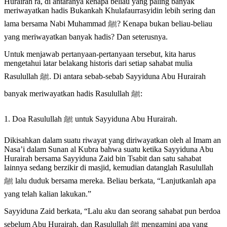
Hurairah ra, di antaranya kenapa beliau yang paling banyak
meriwayatkan hadis Bukankah Khulafaurrasyidin lebih sering dan
lama bersama Nabi Muhammad ﷺ? Kenapa bukan beliau-beliau
yang meriwayatkan banyak hadis? Dan seterusnya.
Untuk menjawab pertanyaan-pertanyaan tersebut, kita harus
mengetahui latar belakang historis dari setiap sahabat mulia
Rasulullah ﷺ. Di antara sebab-sebab Sayyiduna Abu Hurairah
banyak meriwayatkan hadis Rasulullah ﷺ:
1. Doa Rasulullah ﷺ untuk Sayyiduna Abu Hurairah.
Dikisahkan dalam suatu riwayat yang diriwayatkan oleh al Imam an
Nasa’i dalam Sunan al Kubra bahwa suatu ketika Sayyiduna Abu
Hurairah bersama Sayyiduna Zaid bin Tsabit dan satu sahabat
lainnya sedang berzikir di masjid, kemudian datanglah Rasulullah
ﷺ lalu duduk bersama mereka. Beliau berkata, “Lanjutkanlah apa
yang telah kalian lakukan.”
Sayyiduna Zaid berkata, “Lalu aku dan seorang sahabat pun berdoa
sebelum Abu Hurairah, dan Rasulullah ﷺ mengamini apa yang