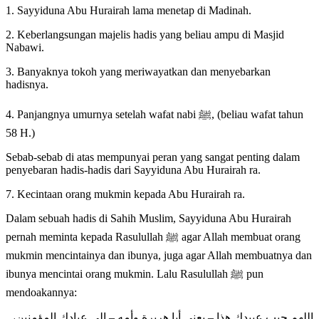
1. Sayyiduna Abu Hurairah lama menetap di Madinah.
2. Keberlangsungan majelis hadis yang beliau ampu di Masjid
Nabawi.
3. Banyaknya tokoh yang meriwayatkan dan menyebarkan
hadisnya.
4. Panjangnya umurnya setelah wafat nabi ﷺ, (beliau wafat tahun
58 H.)
Sebab-sebab di atas mempunyai peran yang sangat penting dalam
penyebaran hadis-hadis dari Sayyiduna Abu Hurairah ra.
7. Kecintaan orang mukmin kepada Abu Hurairah ra.
Dalam sebuah hadis di Sahih Muslim, Sayyiduna Abu Hurairah
pernah meminta kepada Rasulullah ﷺ agar Allah membuat orang
mukmin mencintainya dan ibunya, juga agar Allah membuatnya dan
ibunya mencintai orang mukmin. Lalu Rasulullah ﷺ pun
mendoakannya:
اللهم حبب عبيدك هذا – يعني أبا هريرة وأمه – إلى عبادك المؤمنين،