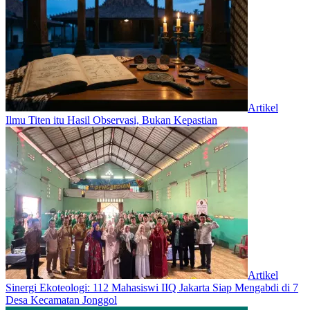
Artikel
Ilmu Titen itu Hasil Observasi, Bukan Kepastian
Artikel
‎Sinergi Ekoteologi: 112 Mahasiswi IIQ Jakarta Siap Mengabdi di 7
Desa Kecamatan Jonggol