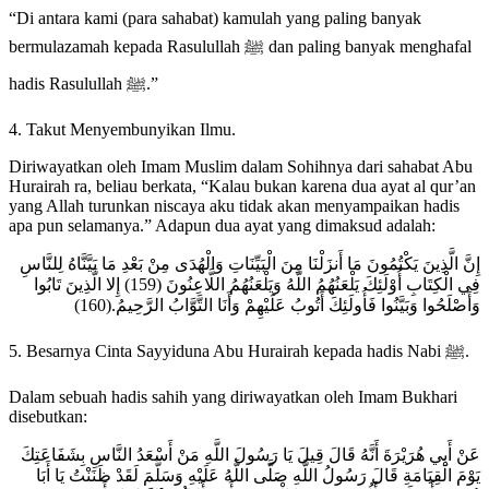
“Di antara kami (para sahabat) kamulah yang paling banyak
bermulazamah kepada Rasulullah ﷺ dan paling banyak menghafal
hadis Rasulullah ﷺ.”
4. Takut Menyembunyikan Ilmu.
Diriwayatkan oleh Imam Muslim dalam Sohihnya dari sahabat Abu
Hurairah ra, beliau berkata, “Kalau bukan karena dua ayat al qur’an
yang Allah turunkan niscaya aku tidak akan menyampaikan hadis
apa pun selamanya.” Adapun dua ayat yang dimaksud adalah:
إِنَّ الَّذِينَ يَكْتُمُونَ مَا أَنزَلْنَا مِنَ الْبَيِّنَاتِ وَالْهُدَى مِنْ بَعْدِ مَا بَيَّنَّاهُ لِلنَّاسِ
فِي الْكِتَابِ أُوْلَئِكَ يَلْعَنُهُمُ اللَّهُ وَيَلْعَنُهُمُ اللَّاعِنُونَ (159) إِلا الَّذِينَ تَابُوا
(160).
وَأَصْلَحُوا وَبَيَّنُوا فَأُولَئِكَ أَتُوبُ عَلَيْهِمْ وَأَنَا التَّوَّابُ الرَّحِيمُ
5. Besarnya Cinta Sayyiduna Abu Hurairah kepada hadis Nabi ﷺ.
Dalam sebuah hadis sahih yang diriwayatkan oleh Imam Bukhari
disebutkan:
ﻋَﻦْ ﺃَﺑِﻲ ﻫُﺮَﻳْﺮَﺓَ ﺃَﻧَّﻪُ ﻗَﺎﻝَ ﻗِﻴﻞَ ﻳَﺎ ﺭَﺳُﻮﻝَ ﺍﻟﻠَّﻪِ ﻣَﻦْ ﺃَﺳْﻌَﺪُ ﺍﻟﻨَّﺎﺱِ ﺑِﺸَﻔَﺎﻋَﺘِﻚَ
ﻳَﻮْﻡَ ﺍﻟْﻘِﻴَﺎﻣَﺔِ ﻗَﺎﻝَ ﺭَﺳُﻮﻝُ ﺍﻟﻠَّﻪِ ﺻَﻠَّﻰ ﺍﻟﻠَّﻪُ ﻋَﻠَﻴْﻪِ ﻭَﺳَﻠَّﻢَ ﻟَﻘَﺪْ ﻇَﻨَﻨْﺖُ ﻳَﺎ ﺃَﺑَﺎ