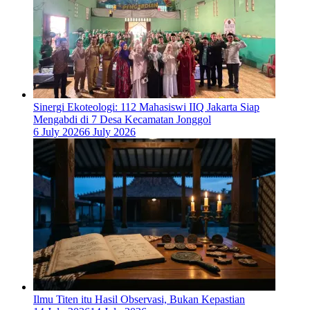
‎Sinergi Ekoteologi: 112 Mahasiswi IIQ Jakarta Siap
Mengabdi di 7 Desa Kecamatan Jonggol
6 July 2026
6 July 2026
Ilmu Titen itu Hasil Observasi, Bukan Kepastian