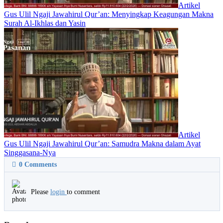
Artikel
Gus Ulil Ngaji Jawahirul Qur’an: Menyingkap Keagungan Makna
Surah Al-Ikhlas dan Yasin
Artikel
Gus Ulil Ngaji Jawahirul Qur’an: Samudra Makna dalam Ayat
Singgasana-Nya
0
Comments
Please
login
to comment