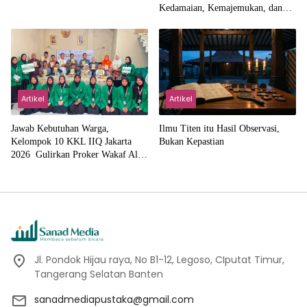
Kedamaian, Kemajemukan, dan
Negara dalam Pemikiran Masykuri
Abdillah
Artikel
Artikel
Jawab Kebutuhan Warga,
Ilmu Titen itu Hasil Observasi,
Kelompok 10 KKL IIQ Jakarta
Bukan Kepastian
2026 Gulirkan Proker Wakaf Al-
Qur’an di Sukamanah
Jl. Pondok Hijau raya, No B1-12, Legoso, CIputat Timur,
Tangerang Selatan Banten
sanadmediapustaka@gmail.com