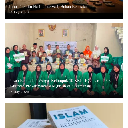
Ilmu Titen itu Hasil Observasi, Bukan Kepastian
14 July 2026
Jawab Kebutuhan Warga, Kelompok 10 KKL IIQ Jakarta 2026
Gulirkan Proker Wakaf Al-Qur’an di Sukamanah
16 July 2026