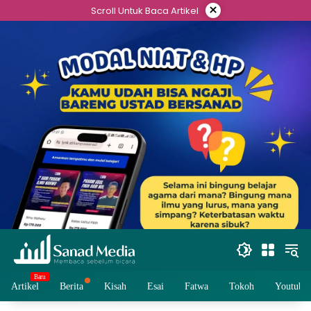
Skip
×
Scroll Untuk Baca Artikel
to
content
Artikel
Berita
Kisah
Esai
Fatwa
Tokoh
Youtube