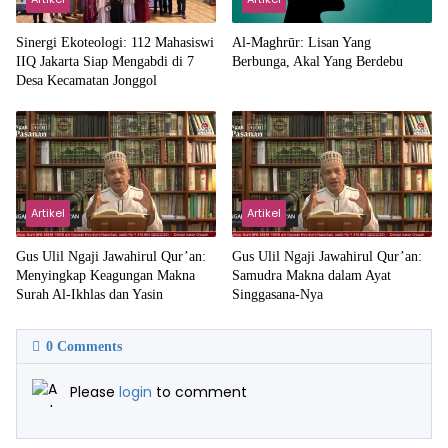
‎Sinergi Ekoteologi: 112 Mahasiswi
Al-Maghrūr: Lisan Yang
IIQ Jakarta Siap Mengabdi di 7
Berbunga, Akal Yang Berdebu
Desa Kecamatan Jonggol
Artikel
Artikel
Gus Ulil Ngaji Jawahirul Qur’an:
Gus Ulil Ngaji Jawahirul Qur’an:
Menyingkap Keagungan Makna
Samudra Makna dalam Ayat
Surah Al-Ikhlas dan Yasin
Singgasana-Nya
0
Comments
Please
login
to comment