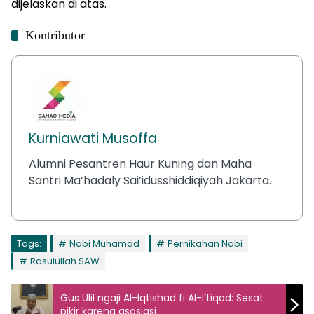
dijelaskan di atas.
Kontributor
Kurniawati Musoffa
Alumni Pesantren Haur Kuning dan Maha
Santri Ma’hadaly Sai’idusshiddiqiyah Jakarta.
Tags:
Nabi Muhamad
Pernikahan Nabi
Rasulullah SAW
Gus Ulil ngaji Al-Iqtishad fi Al-I’tiqad: Sesat
pikir karena asosiasi