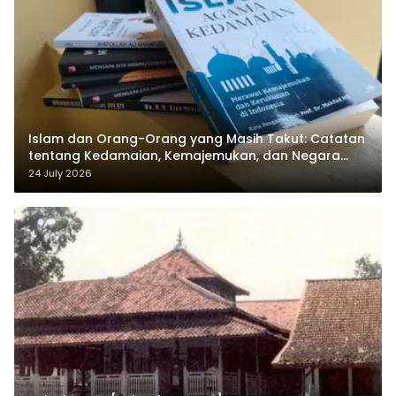
Islam dan Orang-Orang yang Masih Takut: Catatan
tentang Kedamaian, Kemajemukan, dan Negara
dalam Pemikiran Masykuri Abdillah
24 July 2026