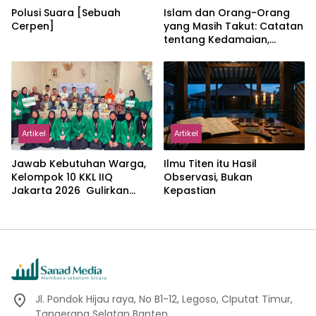
Polusi Suara [Sebuah
Islam dan Orang-Orang
Cerpen]
yang Masih Takut: Catatan
tentang Kedamaian,
Kemajemukan, dan Negara
dalam Pemikiran Masykuri
Abdillah
Artikel
Artikel
Jawab Kebutuhan Warga,
Ilmu Titen itu Hasil
Kelompok 10 KKL IIQ
Observasi, Bukan
Jakarta 2026 Gulirkan
Kepastian
Proker Wakaf Al-Qur’an di
Sukamanah
Jl. Pondok Hijau raya, No B1-12, Legoso, CIputat Timur,
Tangerang Selatan Banten