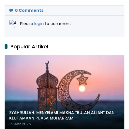
Al-Ikhlas dan Yasin
Nya
0
Comments
Please
login
to comment
Popular Artikel
SYAHRULLAH: MENYELAMI MAKNA “BULAN ALLAH” DAN
KEUTAMAAN PUASA MUHARRAM
16 June 2026