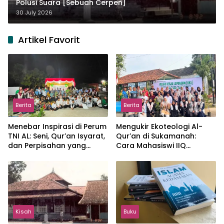
Polusi Suara [Sebuah Cerpen]
30 July 2026
Artikel Favorit
Berita
Berita
Menebar Inspirasi di Perum
Mengukir Ekoteologi Al-
TNI AL: Seni, Qur’an Isyarat,
Qur’an di Sukamanah:
dan Perpisahan yang
Cara Mahasiswi IIQ
Hangat
Jakarta Menjaga Bumi
Jonggol
Kisah
Buku