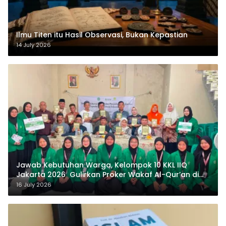
Ilmu Titen itu Hasil Observasi, Bukan Kepastian
14 July 2026
Jawab Kebutuhan Warga, Kelompok 10 KKL IIQ
Jakarta 2026 Gulirkan Proker Wakaf Al-Qur’an di
Sukamanah
16 July 2026