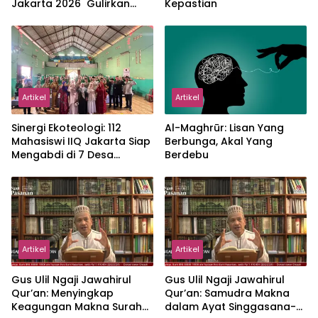
Jakarta 2026 Gulirkan
Kepastian
Proker Wakaf Al-Qur’an di
Sukamanah
Artikel
Artikel
‎Sinergi Ekoteologi: 112
Al-Maghrūr: Lisan Yang
Mahasiswi IIQ Jakarta Siap
Berbunga, Akal Yang
Mengabdi di 7 Desa
Berdebu
Kecamatan Jonggol
Artikel
Artikel
Gus Ulil Ngaji Jawahirul
Gus Ulil Ngaji Jawahirul
Qur’an: Menyingkap
Qur’an: Samudra Makna
Keagungan Makna Surah
dalam Ayat Singgasana-