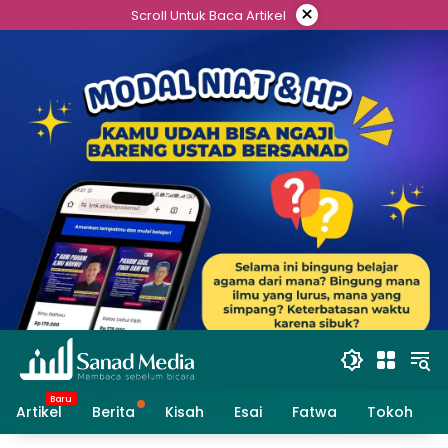
Skip
×
Scroll Untuk Baca Artikel
to
content
Artikel
Berita
Kisah
Esai
Fatwa
Tokoh