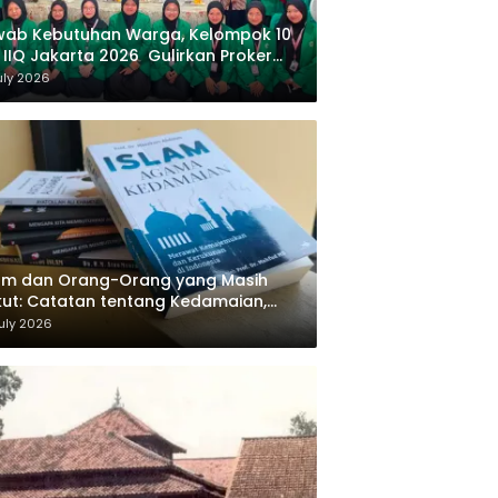
wab Kebutuhan Warga, Kelompok 10
 IIQ Jakarta 2026 Gulirkan Proker
af Al-Qur’an di Sukamanah
uly 2026
am dan Orang-Orang yang Masih
ut: Catatan tentang Kedamaian,
majemukan, dan Negara dalam
uly 2026
ikiran Masykuri Abdillah