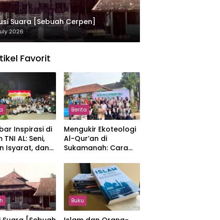
usi Suara [Sebuah Cerpen]
uly 2026
tikel Favorit
ta
Berita
ar Inspirasi di
Mengukir Ekoteologi
 TNI AL: Seni,
Al-Qur’an di
n Isyarat, dan
Sukamanah: Cara
sahan yang
Mahasiswi IIQ
at
Jakarta Menjaga
Bumi Jonggol
h
Buku