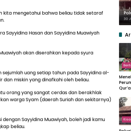
 kita mengetahui bahwa beliau tidak setaraf
Pol
30 J
n.
ra Sayyidina Hasan dan Sayyidina Muawiyah
Ar
 Muawiyah akan diserahkan kepada syura
Beri
sejumlah uang setiap tahun pada Sayyidina al-
Meneb
 dan miskin yang dinafkahi oleh beliau.
Perum
Qur’a
atu orang yang sangat cerdas dan berakhlak
Perpi
Hang
bkan warga Syam (daerah Suriah dan sekitarnya)
i dengan Sayyidina Muawiyah, boleh jadi kamu
Kisa
kap beliau.