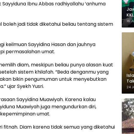
uk Sayyiduna Ibnu Abbas radhiyallahu ‘anhuma
Ja
KKL
Wak
16 J
boleh jadi tidak diketahui beliau tentang sistem
nggi keilmuan Sayyidina Hasan dan jauhnya
pi permasalahan umat.
 memilih diam, meskipun beliau punya alasan kuat
a setelah sistem khilafah. “Beda denganmu yang
Isl
tu akan bikin pengumuman untuk menyebutkan
Tak
 ujar Syekh Yusri.
Ke
24 J
Pem
perasaan Sayyidina Muawiyah. Karena kalau
ayyiduna Muawiyah juga mengundurkan diri,
 kepemimpinan umat.
i fitnah. Diam karena tidak semua yang diketahui