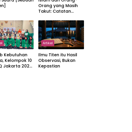
i Suara [Sebuah
Islam dan Orang-
en]
Orang yang Masih
Takut: Catatan
tentang Kedamaian,
Kemajemukan, dan
Negara dalam
Pemikiran Masykuri
Abdillah
el
Artikel
b Kebutuhan
Ilmu Titen itu Hasil
a, Kelompok 10
Observasi, Bukan
IQ Jakarta 2026
Kepastian
kan Proker
 Al-Qur’an di
manah