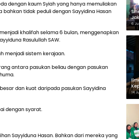
rbeda dengan kaum Syiah yang hanya memuliakan
 bahkan tidak peduli dengan Sayyidina Hasan
‎Si
Jak
Ke
6 Ju
 menjadi khalifah selama 6 bulan, menggenapkan
ayyiduna Rasulullah SAW.
h menjadi sistem kerajaan.
perang antara pasukan beliau dengan pasukan
nhuma.
Ilm
Kep
 besar dan kuat daripada pasukan Sayyidina
14 J
ai dengan syarat.
lihan Sayyiduna Hasan. Bahkan dari mereka yang