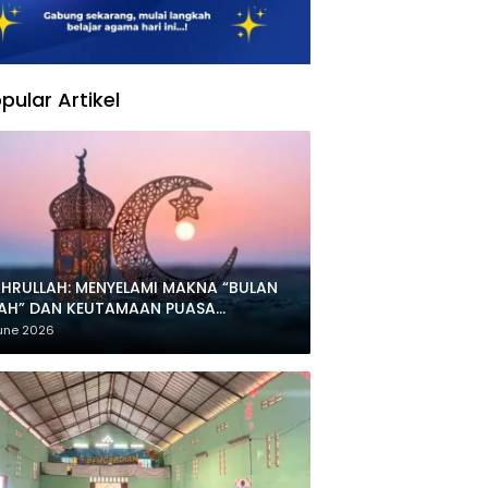
pular Artikel
HRULLAH: MENYELAMI MAKNA “BULAN
LAH” DAN KEUTAMAAN PUASA
HARRAM
une 2026