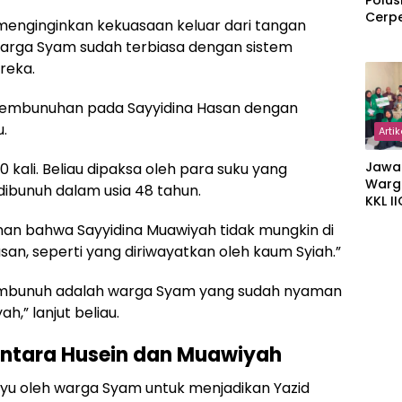
Polus
Cerp
menginginkan kekuasaan keluar dari tangan
Warga Syam sudah terbiasa dengan sistem
reka.
embunuhan pada Sayyidina Hasan dengan
u.
Artik
Jawa
 kali. Beliau dipaksa oleh para suku yang
Warg
dibunuh dalam usia 48 tahun.
KKL I
Gulir
inan bahwa Sayyidina Muawiyah tidak mungkin di
Wakaf
n, seperti yang diriwayatkan oleh kaum Syiah.”
Suka
mbunuh adalah warga Syam yang sudah nyaman
,” lanjut beliau.
antara Husein dan Muawiyah
rayu oleh warga Syam untuk menjadikan Yazid