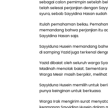
sebagai calon pemimpin setelah be
telah selesai perjanjian dengan Sa
syura, sebab Sayyidina Hasan sudah
Itulah pemahaman beliau. Pemaham
memandang bahwa perjanjian itu ad
Sayyidina Hasan saja.
Sayyiduna Husein memandang bahwa 
di samping Yazid juga terkenal deng
Yazid dibaiat oleh seluruh warga Sy
Madinah menolak baiat.
Sementara w
Warga Mesir masih berpikir, melihat s
Sayyiduna Husein memilih untuk ber
punya keinginan untuk berkuasa.
Warga Irak mengirim surat menyata
keamanan Sayyidina Husein dalam me