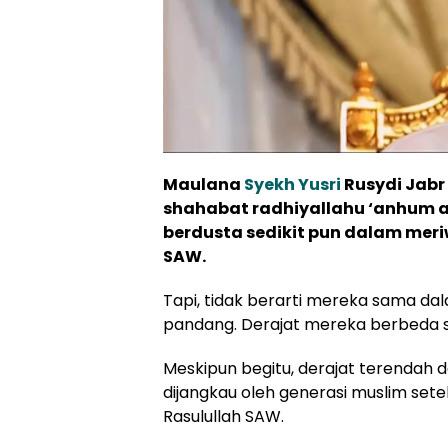
Maulana
Syekh Yusri
Rusydi Jab
shahabat radhiyallahu ‘anhum ad
berdusta sedikit pun dalam mer
SAW.
Tapi, tidak berarti mereka sama da
pandang. Derajat mereka berbeda sa
Meskipun begitu, derajat terendah d
dijangkau oleh generasi muslim se
Rasulullah SAW.