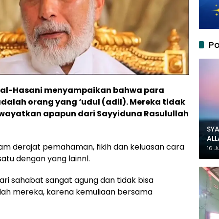
Po
r al-Hasani menyampaikan bahwa para
alah orang yang ‘udul (adil). Mereka tidak
iwayatkan apapun dari Sayyiduna Rasulullah
SYA
AL
lam derajat pemahaman, fikih dan keluasan cara
MU
16 J
tu dengan yang lainnl.
ari sahabat sangat agung dan tidak bisa
telah mereka, karena kemuliaan bersama