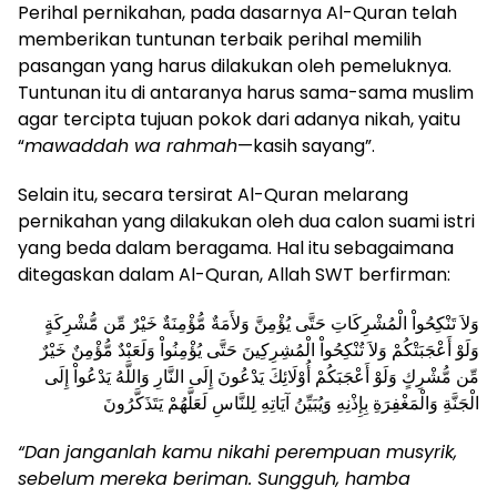
Perihal pernikahan, pada dasarnya Al-Quran telah
memberikan tuntunan terbaik perihal memilih
pasangan yang harus dilakukan oleh pemeluknya.
Tuntunan itu di antaranya harus sama-sama muslim
agar tercipta tujuan pokok dari adanya nikah, yaitu
“
mawaddah wa rahmah
—kasih sayang”.
Selain itu, secara tersirat Al-Quran melarang
pernikahan yang dilakukan oleh dua calon suami istri
yang beda dalam beragama. Hal itu sebagaimana
ditegaskan dalam Al-Quran, Allah SWT berfirman:
وَلاَ تَنْكِحُواْ الْمُشْرِكَاتِ حَتَّى يُؤْمِنَّ وَلأَمَةٌ مُّؤْمِنَةٌ خَيْرٌ مِّن مُّشْرِكَةٍ
وَلَوْ أَعْجَبَتْكُمْ وَلاَ تُنْكِحُواْ الْمُشِرِكِينَ حَتَّى يُؤْمِنُواْ وَلَعَبْدٌ مُّؤْمِنٌ خَيْرٌ
مِّن مُّشْرِكٍ وَلَوْ أَعْجَبَكُمْ أُوْلَائِكَ يَدْعُونَ إِلَى النَّارِ وَاللَّهُ يَدْعُواْ إِلَى
الْجَنَّةِ وَالْمَغْفِرَةِ بِإِذْنِهِ وَيُبَيِّنُ آيَاتِهِ لِلنَّاسِ لَعَلَّهُمْ يَتَذَكَّرُونَ
“Dan janganlah kamu nikahi perempuan musyrik,
sebelum mereka beriman. Sungguh, hamba