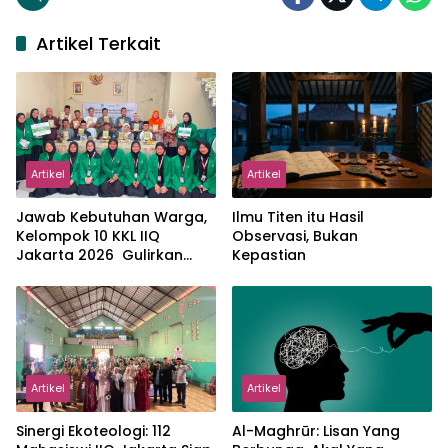
Artikel Terkait
Artikel
Artikel
Jawab Kebutuhan Warga,
Ilmu Titen itu Hasil
Kelompok 10 KKL IIQ
Observasi, Bukan
Jakarta 2026 Gulirkan
Kepastian
Proker Wakaf Al-Qur’an di
Sukamanah
Artikel
Artikel
‎Sinergi Ekoteologi: 112
Al-Maghrūr: Lisan Yang