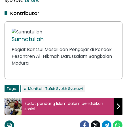
Sya’rawi
di sini
.
Kontributor
Sunnatullah
Pegiat Bahtsul Masail dan Pengajar di Pondok
Pesantren Al-Hikmah Darussalam Bangkalan
Madura.
Tags:
Menikah, Tafsir Syekh Syarawi
Sudut pandang Islam dalam pendidikan
sosial