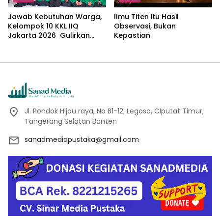
Jawab Kebutuhan Warga,
Ilmu Titen itu Hasil
Kelompok 10 KKL IIQ
Observasi, Bukan
Jakarta 2026 Gulirkan
Kepastian
Proker Wakaf Al-Qur’an di
Sukamanah
Jl. Pondok Hijau raya, No B1-12, Legoso, CIputat Timur,
Tangerang Selatan Banten
sanadmediapustaka@gmail.com