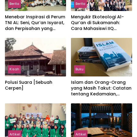
Berita
Berita
Menebar Inspirasi di Perum
Mengukir Ekoteologi Al-
TNI AL: Seni, Qur’an Isyarat,
Qur’an di Sukamanah:
dan Perpisahan yang
Cara Mahasiswi IIQ
Hangat
Jakarta Menjaga Bumi
Jonggol
Kisah
Buku
Polusi Suara [Sebuah
Islam dan Orang-Orang
Cerpen]
yang Masih Takut: Catatan
tentang Kedamaian,
Kemajemukan, dan Negara
dalam Pemikiran Masykuri
Abdillah
Artikel
Artikel