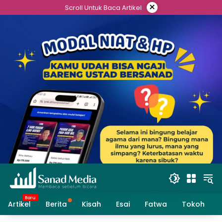
Skip
×
Scroll Untuk Baca Artikel
to
content
Artikel
Berita
Kisah
Esai
Fatwa
Tokoh