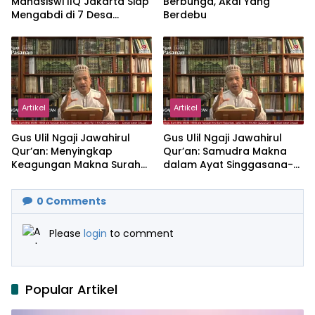
Mahasiswi IIQ Jakarta Siap
Berbunga, Akal Yang
Mengabdi di 7 Desa
Berdebu
Kecamatan Jonggol
Artikel
Artikel
Gus Ulil Ngaji Jawahirul
Gus Ulil Ngaji Jawahirul
Qur’an: Menyingkap
Qur’an: Samudra Makna
Keagungan Makna Surah
dalam Ayat Singgasana-
Al-Ikhlas dan Yasin
Nya
0
Comments
Please
login
to comment
Popular Artikel