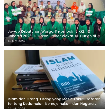
Jawab Kebutuhan Warga, Kelompok 10 KKL IIQ
Jakarta 2026 Gulirkan Proker Wakaf Al-Qur’an di
Sukamanah
16 July 2026
Islam dan Orang-Orang yang Masih Takut: Catatan
tentang Kedamaian, Kemajemukan, dan Negara
dalam Pemikiran Masykuri Abdillah
24 July 2026