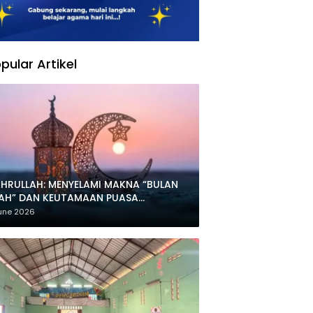
pular Artikel
HRULLAH: MENYELAMI MAKNA “BULAN
LAH” DAN KEUTAMAAN PUASA
HARRAM
une 2026