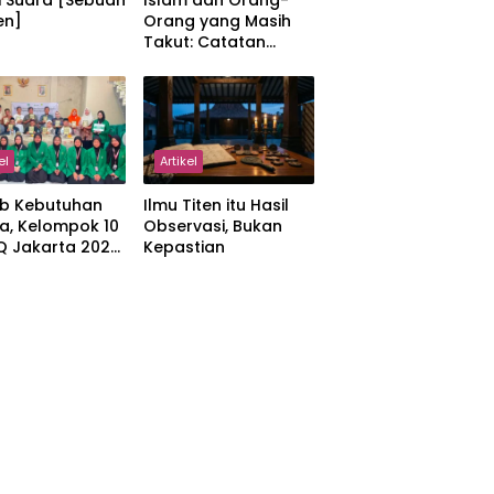
i Suara [Sebuah
Islam dan Orang-
en]
Orang yang Masih
Takut: Catatan
tentang Kedamaian,
Kemajemukan, dan
Negara dalam
Pemikiran Masykuri
Abdillah
el
Artikel
b Kebutuhan
Ilmu Titen itu Hasil
a, Kelompok 10
Observasi, Bukan
IQ Jakarta 2026
Kepastian
kan Proker
 Al-Qur’an di
manah