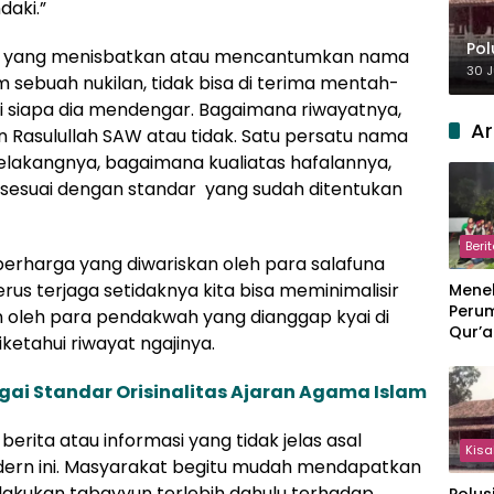
daki.”
Pol
ng yang menisbatkan atau mencantumkan nama
30 J
 sebuah nukilan, tidak bisa di terima mentah-
ri siapa dia mendengar. Bagaimana riwayatnya,
Ar
asulullah SAW atau tidak. Satu persatu nama
 belakangnya, bagaimana kualiatas hafalannya,
, sesuai dengan standar yang sudah ditentukan
Beri
erharga yang diwariskan oleh para salafuna
rus terjaga setidaknya kita bisa meminimalisir
Meneb
Perum
n oleh para pendakwah yang dianggap kyai di
Qur’a
etahui riwayat ngajinya.
Perpi
Hang
ai Standar Orisinalitas Ajaran Agama Islam
erita atau informasi yang tidak jelas asal
Kisa
odern ini. Masyarakat begitu mudah mendapatkan
elakukan tabayyun terlebih dahulu terhadap