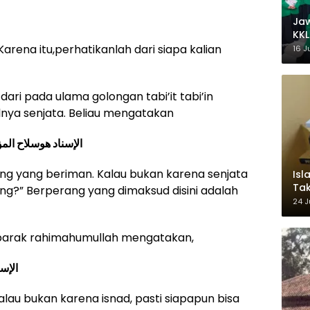
Ja
KKL
Wak
rena itu,perhatikanlah dari siapa kalian
16 J
dari pada ulama golongan tabi’it tabi’in
ya senjata. Beliau mengatakan
الإسناد هوسلاح الم
ng yang beriman. Kalau bukan karena senjata
Isl
Tak
ng?” Berperang yang dimaksud disini adalah
Ke
24 J
Pem
ubarak rahimahumullah mengatakan,
الإس،
Kalau bukan karena isnad, pasti siapapun bisa