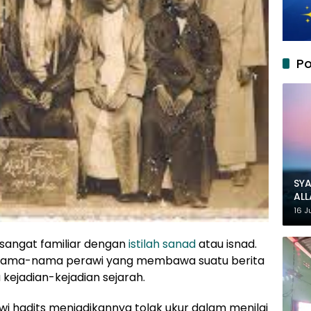
Po
SYA
AL
MU
16 J
h sangat familiar dengan
istilah sanad
atau isnad.
lah nama-nama perawi yang membawa suatu berita
 kejadian-kejadian sejarah.
wi hadits menjadikannya tolak ukur dalam menilai