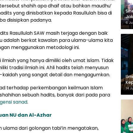
s tersebut shahih apa dhaif atau bahkan maudhu’
‎Si
adits yang dinisbatkan kepada Rasullulah bisa di
Jak
a disisipkan padanya.
Ke
6 Ju
hadits Rasullulah SAW masih terjaga dengan baik
itu adalah berkat kawalan para ulama-ulama kita
ngan menggunakan metodologi ini.
ilmiah yang hanya dimiliki oleh umat Islam. Tidak
i tradisi ilmiah ini. Ahli hadits telah menyusun
h-kaidah yang sangat detail dan mengagumkan.
Ilm
Kep
anad terhadap perkembangan keilmuan Islam
14 J
shahihan sebuah hadits, banyak dari pada para
gensi sanad
.
uan NU dan Al-Azhar
 ulama dari golongan tabi’in mengatakan,