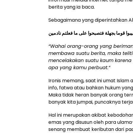
berita yang ia baca.
Sebagaimana yang diperintahkan All
صيبوا قوما بجهلة فتصبحوا على ما فعلتم نادمين
“Wahai orang-orang yang beriman,
membawa suatu berita, maka telit
mencelakakan suatu kaum karena
apa yang kamu perbuat.”
Ironis memang, saat ini umat Islam 
info, fatwa atau bahkan hukum yan
Maka tidak heran banyak orang ter
banyak kita jumpai, puncaknya ter
Hal ini merupakan akibat kebodohan
emas yang disusun oleh para ulama-
senang membuat keributan dari pa