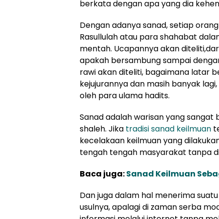
berkata dengan apa yang dia kehen
Dengan adanya sanad, setiap ora
Rasullulah atau para shahabat dalam
mentah. Ucapannya akan diteliti,da
apakah bersambung sampai dengan R
rawi akan diteliti, bagaimana latar
kejujurannya dan masih banyak lagi
oleh para ulama hadits.
Sanad adalah warisan yang sangat b
shaleh. Jika
tradisi sanad keilmuan
te
kecelakaan keilmuan yang dilakuka
tengah tengah masyarakat tanpa dik
Baca juga:
Sanad Keilmuan Sebag
Dan juga dalam hal menerima suatu b
usulnya, apalagi di zaman serba m
informasi melalui internet tanpa m