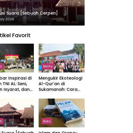
usi Suara [Sebuah Cerpen]
uly 2026
tikel Favorit
ta
Berita
ar Inspirasi di
Mengukir Ekoteologi
 TNI AL: Seni,
Al-Qur’an di
n Isyarat, dan
Sukamanah: Cara
sahan yang
Mahasiswi IIQ
at
Jakarta Menjaga
Bumi Jonggol
h
Buku