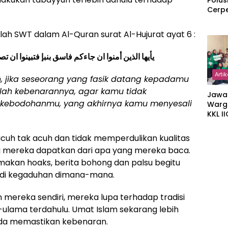
Polus
Cerp
ah SWT dalam Al-Quran surat Al-Hujurat ayat 6 :
يأيها
الذين أمنوا ان جاءكم فاسق بنبإ فتبينوا ان ت
Artik
 jika seseorang yang fasik datang kepadamu
ilah kebenarannya, agar kamu tidak
Jawa
 kebodohanmu, yang akhirnya kamu menyesali
Warg
KKL I
Gulir
Wakaf
acuh tak acuh dan tidak memperdulikan kualitas
Suka
g mereka dapatkan dari apa yang mereka baca.
makan hoaks, berita bohong dan palsu begitu
jadi kegaduhan dimana-mana.
 mereka sendiri, mereka lupa terhadap tradisi
ulama terdahulu. Umat Islam sekarang lebih
da memastikan kebenaran.