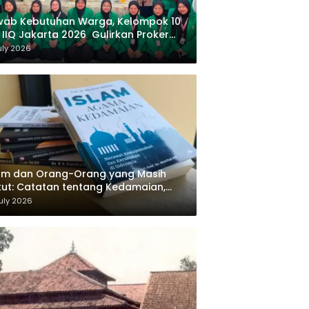
wab Kebutuhan Warga, Kelompok 10
 IIQ Jakarta 2026 Gulirkan Proker
af Al-Qur’an di Sukamanah
uly 2026
am dan Orang-Orang yang Masih
ut: Catatan tentang Kedamaian,
majemukan, dan Negara dalam
uly 2026
ikiran Masykuri Abdillah