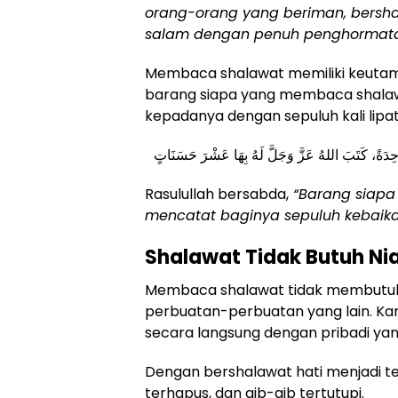
orang-orang yang beriman, bersh
salam dengan penuh penghormat
Membaca shalawat memiliki keuta
barang siapa yang membaca shalaw
kepadanya dengan sepuluh kali lipat
ِدَةً، كَتَبَ اللهُ عَزَّ وَجَلَّ لَهُ بِهَا عَشْرَ حَسَنَاتٍ
Rasulullah bersabda,
“Barang siapa 
mencatat baginya sepuluh kebaika
Shalawat Tidak Butuh Ni
Membaca shalawat tidak membutuhk
perbuatan-perbuatan yang lain. Ka
secara langsung dengan pribadi ya
Dengan bershalawat hati menjadi te
terhapus, dan aib-aib tertutupi.