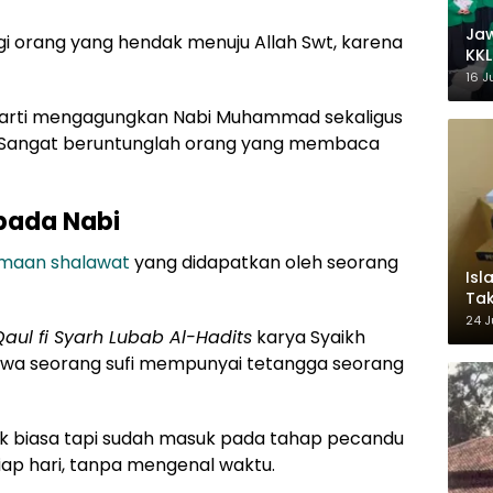
Ja
gi orang yang hendak menuju Allah Swt, karena
KKL
Wak
16 J
rarti mengagungkan Nabi Muhammad sekaligus
as. Sangat beruntunglah orang yang membaca
pada Nabi
maan shalawat
yang didapatkan oleh seorang
Isl
Tak
Ke
24 J
aul fi Syarh Lubab Al-Hadits
karya Syaikh
Pem
wa seorang sufi mempunyai tetangga seorang
 biasa tapi sudah masuk pada tahap pecandu
etiap hari, tanpa mengenal waktu.