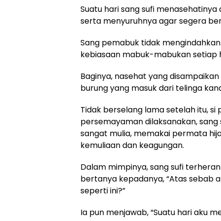
Suatu hari sang sufi menasehatiny
serta menyuruhnya agar segera ber
Sang pemabuk tidak mengindahkan 
kebiasaan mabuk-mabukan setiap h
Baginya, nasehat yang disampaikan o
burung yang masuk dari telinga kanan 
Tidak berselang lama setelah itu, 
persemayaman dilaksanakan, sang s
sangat mulia, memakai permata hija
kemuliaan dan keagungan.
Dalam mimpinya, sang sufi terhera
bertanya kepadanya, “Atas sebab 
seperti ini?”
Ia pun menjawab, “Suatu hari aku men