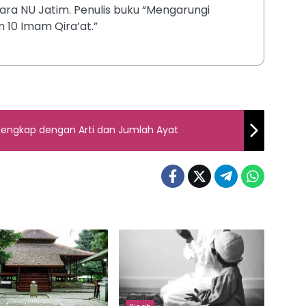
ara NU Jatim. Penulis buku “Mengarungi
 10 Imam Qira’at.”
 Lengkap dengan Arti dan Jumlah Ayat