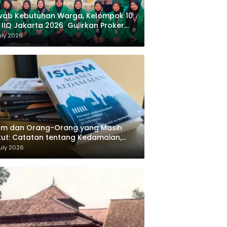
wab Kebutuhan Warga, Kelompok 10
 IIQ Jakarta 2026 Gulirkan Proker
af Al-Qur’an di Sukamanah
uly 2026
am dan Orang-Orang yang Masih
ut: Catatan tentang Kedamaian,
majemukan, dan Negara dalam
uly 2026
ikiran Masykuri Abdillah