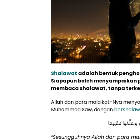
Shalawat
adalah bentuk pengh
Siapapun boleh menyampaikan 
membaca shalawat, tanpa terkec
Allah dan para malaikat-Nya men
Muhammad Saw, dengan
bershalaw
ْهِ وَسَلِّمُوا تَسْلِيمًا
“Sesungguhnya Allah dan para mal