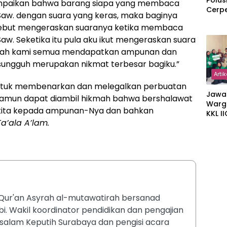
Polus
paikan bahwa barang siapa yang membaca
Cerp
w. dengan suara yang keras, maka baginya
rsebut mengeraskan suaranya ketika membaca
. Seketika itu pula aku ikut mengeraskan suara
itulah kami semua mendapatkan ampunan dan
t sungguh merupakan nikmat terbesar bagiku.”
Artik
 untuk membenarkan dan melegalkan perbuatan
Jawa
 namun dapat diambil hikmah bahwa bershalawat
Warg
kita kepada ampunan-Nya dan bahkan
KKL I
a’ala A’lam.
Gulir
Wakaf
Suka
Al-Qur'an Asyrah al-mutawatirah bersanad
. Wakil koordinator pendidikan dan pengajian
ssalam Keputih Surabaya dan pengisi acara