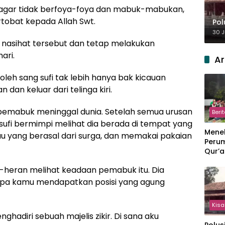
a agar tidak berfoya-foya dan mabuk-mabukan,
tobat kepada Allah Swt.
Pol
30 J
nasihat tersebut dan tetap melakukan
ari.
Ar
leh sang sufi tak lebih hanya bak kicauan
dan keluar dari telinga kiri.
si pemabuk meninggal dunia. Setelah semua urusan
Beri
ufi bermimpi melihat dia berada di tempat yang
Meneb
u yang berasal dari surga, dan memakai pakaian
Perum
Qur’a
Perpi
n-heran melihat keadaan pemabuk itu. Dia
Hang
apa kamu mendapatkan posisi yang agung
Kisa
ghadiri sebuah majelis zikir. Di sana aku