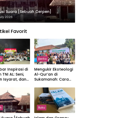
usi Suara [Sebuah Cerpen]
uly 2026
tikel Favorit
ta
Berita
ar Inspirasi di
Mengukir Ekoteologi
 TNI AL: Seni,
Al-Qur’an di
n Isyarat, dan
Sukamanah: Cara
sahan yang
Mahasiswi IIQ
at
Jakarta Menjaga
Bumi Jonggol
h
Buku