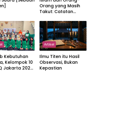
i Suara [Sebuah
Islam dan Orang-
en]
Orang yang Masih
Takut: Catatan
tentang Kedamaian,
Kemajemukan, dan
Negara dalam
Pemikiran Masykuri
Abdillah
el
Artikel
b Kebutuhan
Ilmu Titen itu Hasil
a, Kelompok 10
Observasi, Bukan
IQ Jakarta 2026
Kepastian
kan Proker
 Al-Qur’an di
manah