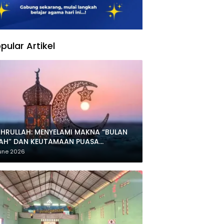
pular Artikel
HRULLAH: MENYELAMI MAKNA “BULAN
LAH” DAN KEUTAMAAN PUASA
HARRAM
une 2026