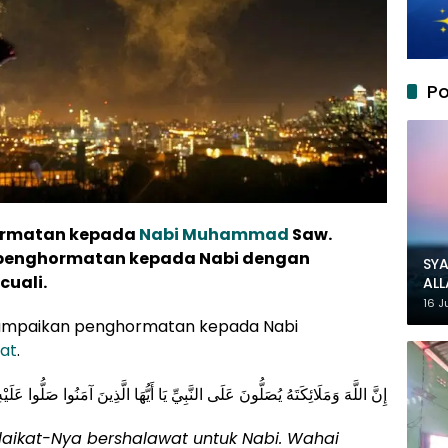
Po
ormatan kepada
Nabi Muhammad
Saw.
penghormatan kepada Nabi dengan
SYA
uali.
AL
MU
16 J
yampaikan penghormatan kepada Nabi
at
.
إِنَّ اللَّهَ وَمَلَائِكَتَهُ يُصَلُّونَ عَلَى النَّبِيِّ يَا أَيُّهَا الَّذِينَ آمَنُوا صَلُّوا عَلَي
aikat-Nya bershalawat untuk Nabi. Wahai