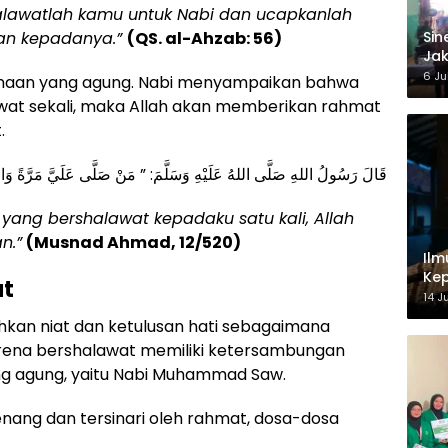
alawatlah kamu untuk Nabi dan ucapkanlah
an kepadanya.”
(QS. al-Ahzab: 56)
‎Si
Jak
Ke
6 Ju
maan yang agung. Nabi menyampaikan bahwa
at sekali, maka Allah akan memberikan rahmat
.
قَالَ رَسُولُ اللهِ صَلَّى اللهُ عَلَيْهِ وَسَلَّمَ: ” مَنْ صَلَّى عَلَيَّ مَرَّةً وَاح
yang bershalawat kepadaku satu kali, Allah
n.”
(Musnad Ahmad, 12/520)
Ilm
Kep
at
14 J
an niat dan ketulusan hati sebagaimana
rena bershalawat memiliki ketersambungan
ng agung, yaitu Nabi Muhammad Saw.
nang dan tersinari oleh rahmat, dosa-dosa