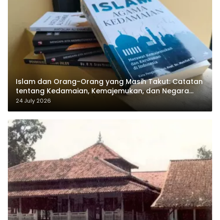
Islam dan Orang-Orang yang Masih Takut: Catatan
tentang Kedamaian, Kemajemukan, dan Negara
dalam Pemikiran Masykuri Abdillah
24 July 2026