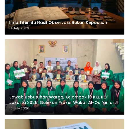
Ilmu Titen itu Hasil Observasi, Bukan Kepastian
14 July 2026
Jawab Kebutuhan Warga, Kelompok 10 KKL IIQ
Jakarta 2026 Gulirkan Proker Wakaf Al-Qur’an di
Sukamanah
16 July 2026