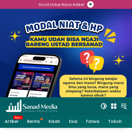
Skip
×
Scroll Untuk Baca Artikel
to
content
Artikel
Berita
Kisah
Esai
Fatwa
Tokoh