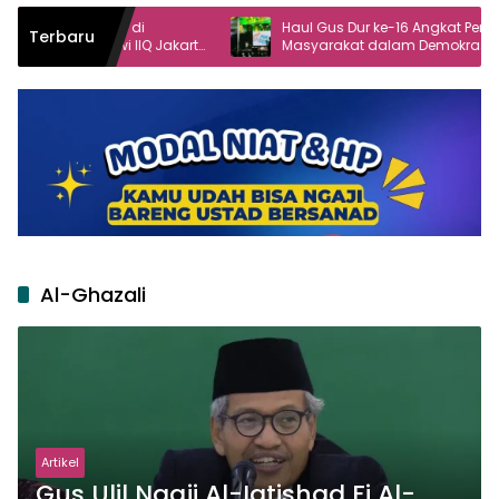
i
Haul Gus Dur ke-16 Angkat Peran
Terbaru
Q Jakarta
Masyarakat dalam Demokrasi
Al-Ghazali
Artikel
Gus Ulil Ngaji Al-Iqtishad Fi Al-