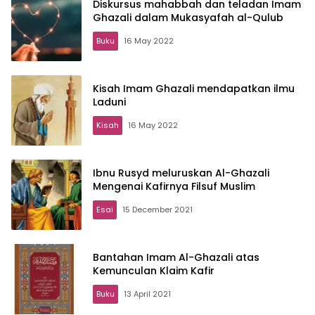
Diskursus mahabbah dan teladan Imam
Ghazali dalam Mukasyafah al-Qulub
Buku
16 May 2022
Kisah Imam Ghazali mendapatkan ilmu
Laduni
Kisah
16 May 2022
Ibnu Rusyd meluruskan Al-Ghazali
Mengenai Kafirnya Filsuf Muslim
Esai
15 December 2021
Bantahan Imam Al-Ghazali atas
Kemunculan Klaim Kafir
Buku
13 April 2021