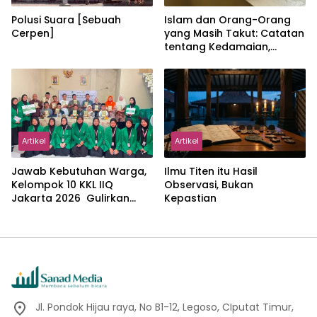
Polusi Suara [Sebuah
Islam dan Orang-Orang
Cerpen]
yang Masih Takut: Catatan
tentang Kedamaian,
Kemajemukan, dan Negara
dalam Pemikiran Masykuri
Abdillah
Artikel
Artikel
Jawab Kebutuhan Warga,
Ilmu Titen itu Hasil
Kelompok 10 KKL IIQ
Observasi, Bukan
Jakarta 2026 Gulirkan
Kepastian
Proker Wakaf Al-Qur’an di
Sukamanah
Jl. Pondok Hijau raya, No B1-12, Legoso, CIputat Timur,