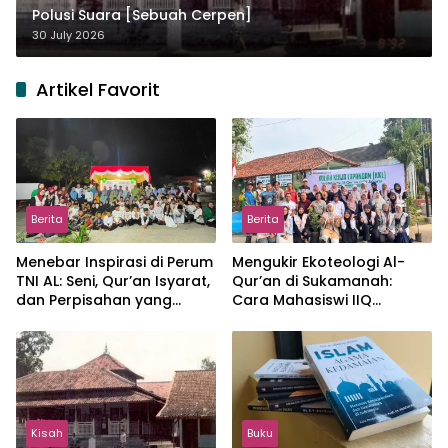
Polusi Suara [Sebuah Cerpen]
30 July 2026
Artikel Favorit
Berita
Berita
Menebar Inspirasi di Perum
Mengukir Ekoteologi Al-
TNI AL: Seni, Qur’an Isyarat,
Qur’an di Sukamanah:
dan Perpisahan yang
Cara Mahasiswi IIQ
Hangat
Jakarta Menjaga Bumi
Jonggol
Kisah
Buku