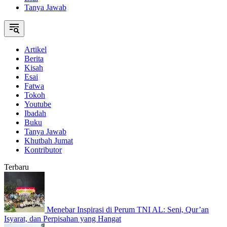
Tanya Jawab
Artikel
Berita
Kisah
Esai
Fatwa
Tokoh
Youtube
Ibadah
Buku
Tanya Jawab
Khutbah Jumat
Kontributor
Terbaru
Menebar Inspirasi di Perum TNI AL: Seni, Qur’an
Isyarat, dan Perpisahan yang Hangat