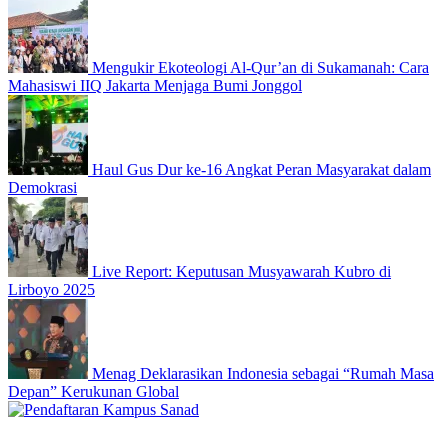
Mengukir Ekoteologi Al-Qur’an di Sukamanah: Cara
Mahasiswi IIQ Jakarta Menjaga Bumi Jonggol
Haul Gus Dur ke-16 Angkat Peran Masyarakat dalam
Demokrasi
Live Report: Keputusan Musyawarah Kubro di
Lirboyo 2025
Menag Deklarasikan Indonesia sebagai “Rumah Masa
Depan” Kerukunan Global