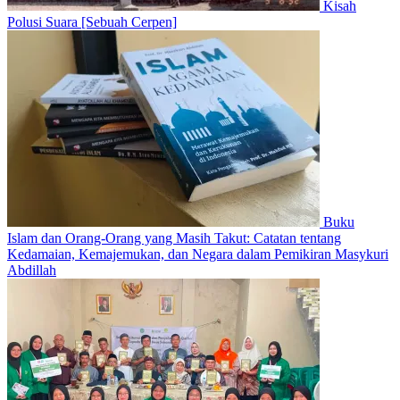
Kisah
Polusi Suara [Sebuah Cerpen]
Buku
Islam dan Orang-Orang yang Masih Takut: Catatan tentang
Kedamaian, Kemajemukan, dan Negara dalam Pemikiran Masykuri
Abdillah