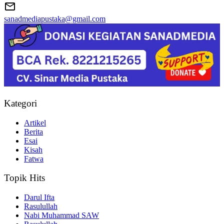
sanadmediapustaka@gmail.com
Kategori
Artikel
Berita
Esai
Kisah
Fatwa
Topik Hits
Darul Ifta
Rasulullah
Nabi Muhammad SAW