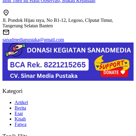
Ilmu Titen itu Hasil Observasi, Bukan Kepastian
Jl. Pondok Hijau raya, No B1-12, Legoso, CIputat Timur,
Tangerang Selatan Banten
sanadmediapustaka@gmail.com
Kategori
Artikel
Berita
Esai
Kisah
Fatwa