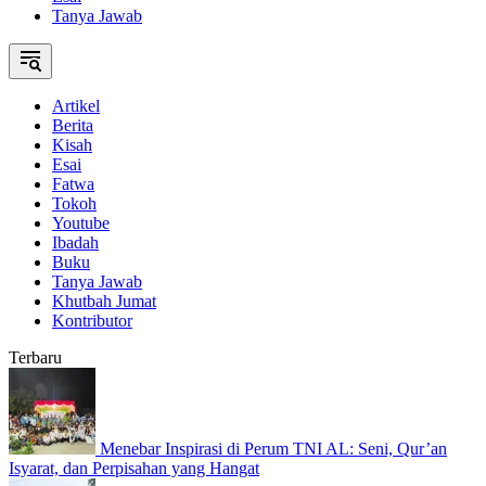
Tanya Jawab
Artikel
Berita
Kisah
Esai
Fatwa
Tokoh
Youtube
Ibadah
Buku
Tanya Jawab
Khutbah Jumat
Kontributor
Terbaru
Menebar Inspirasi di Perum TNI AL: Seni, Qur’an
Isyarat, dan Perpisahan yang Hangat