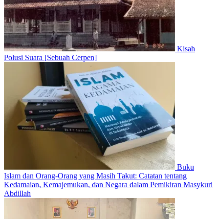
Kisah
Polusi Suara [Sebuah Cerpen]
Buku
Islam dan Orang-Orang yang Masih Takut: Catatan tentang
Kedamaian, Kemajemukan, dan Negara dalam Pemikiran Masykuri
Abdillah