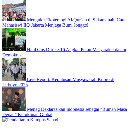
Mengukir Ekoteologi Al-Qur’an di Sukamanah: Cara
Mahasiswi IIQ Jakarta Menjaga Bumi Jonggol
Haul Gus Dur ke-16 Angkat Peran Masyarakat dalam
Demokrasi
Live Report: Keputusan Musyawarah Kubro di
Lirboyo 2025
Menag Deklarasikan Indonesia sebagai “Rumah Masa
Depan” Kerukunan Global