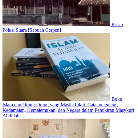
Kisah
Polusi Suara [Sebuah Cerpen]
Buku
Islam dan Orang-Orang yang Masih Takut: Catatan tentang
Kedamaian, Kemajemukan, dan Negara dalam Pemikiran Masykuri
Abdillah