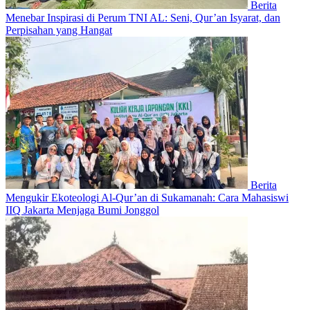
Berita
Menebar Inspirasi di Perum TNI AL: Seni, Qur’an Isyarat, dan
Perpisahan yang Hangat
Berita
Mengukir Ekoteologi Al-Qur’an di Sukamanah: Cara Mahasiswi
IIQ Jakarta Menjaga Bumi Jonggol