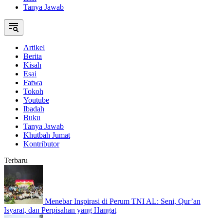
Tanya Jawab
Artikel
Berita
Kisah
Esai
Fatwa
Tokoh
Youtube
Ibadah
Buku
Tanya Jawab
Khutbah Jumat
Kontributor
Terbaru
Menebar Inspirasi di Perum TNI AL: Seni, Qur’an
Isyarat, dan Perpisahan yang Hangat