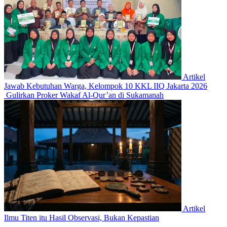
Artikel
Jawab Kebutuhan Warga, Kelompok 10 KKL IIQ Jakarta 2026
Gulirkan Proker Wakaf Al-Qur’an di Sukamanah
Artikel
Ilmu Titen itu Hasil Observasi, Bukan Kepastian