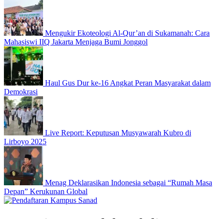
Mengukir Ekoteologi Al-Qur’an di Sukamanah: Cara
Mahasiswi IIQ Jakarta Menjaga Bumi Jonggol
Haul Gus Dur ke-16 Angkat Peran Masyarakat dalam
Demokrasi
Live Report: Keputusan Musyawarah Kubro di
Lirboyo 2025
Menag Deklarasikan Indonesia sebagai “Rumah Masa
Depan” Kerukunan Global