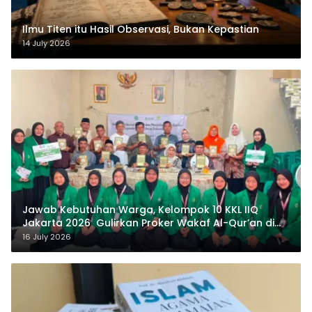
Ilmu Titen itu Hasil Observasi, Bukan Kepastian
14 July 2026
Jawab Kebutuhan Warga, Kelompok 10 KKL IIQ
Jakarta 2026 Gulirkan Proker Wakaf Al-Qur’an di
Sukamanah
16 July 2026