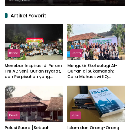
Artikel Favorit
Berita
Berita
Menebar Inspirasi di Perum
Mengukir Ekoteologi Al-
TNI AL: Seni, Qur’an Isyarat,
Qur’an di Sukamanah:
dan Perpisahan yang
Cara Mahasiswi IIQ
Hangat
Jakarta Menjaga Bumi
Jonggol
Kisah
Buku
Polusi Suara [Sebuah
Islam dan Orang-Orang