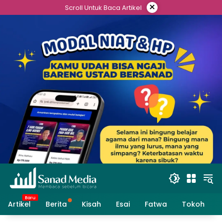
Skip
×
Scroll Untuk Baca Artikel
to
content
Artikel
Berita
Kisah
Esai
Fatwa
Tokoh