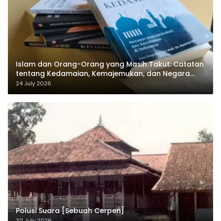
Islam dan Orang-Orang yang Masih Takut: Catatan
tentang Kedamaian, Kemajemukan, dan Negara
dalam Pemikiran Masykuri Abdillah
24 July 2026
Polusi Suara [Sebuah Cerpen]
30 July 2026