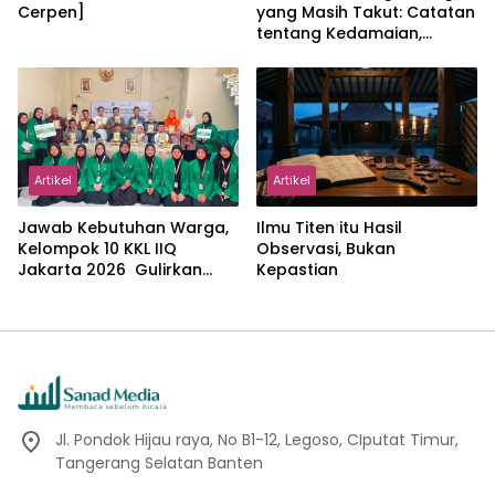
Cerpen]
yang Masih Takut: Catatan
tentang Kedamaian,
Kemajemukan, dan Negara
dalam Pemikiran Masykuri
Abdillah
Artikel
Artikel
Jawab Kebutuhan Warga,
Ilmu Titen itu Hasil
Kelompok 10 KKL IIQ
Observasi, Bukan
Jakarta 2026 Gulirkan
Kepastian
Proker Wakaf Al-Qur’an di
Sukamanah
Jl. Pondok Hijau raya, No B1-12, Legoso, CIputat Timur,
Tangerang Selatan Banten