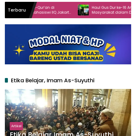
Al-Qur’an di
Haul Gus Dur ke-16 Angkat Peran
Terbaru
hasiswi IIQ Jakarta
Masyarakat dalam Demokrasi
gol
Etika Belajar, Imam As-Suyuthi
Artikel
Etika Belajar Imam As-Suyuthi