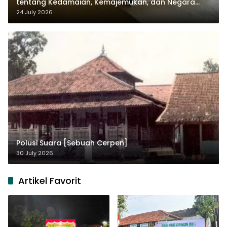
tentang Kedamaian, Kemajemukan, dan Negara
dalam Pemikiran Masykuri Abdillah
24 July 2026
Polusi Suara [Sebuah Cerpen]
30 July 2026
Artikel Favorit