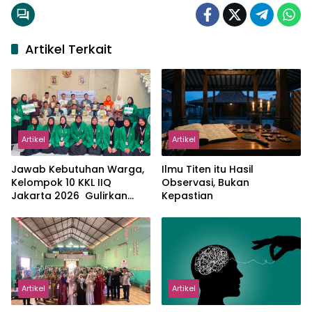
Artikel Terkait
Artikel
Artikel
Jawab Kebutuhan Warga,
Ilmu Titen itu Hasil
Kelompok 10 KKL IIQ
Observasi, Bukan
Jakarta 2026 Gulirkan
Kepastian
Proker Wakaf Al-Qur’an di
Sukamanah
Artikel
Artikel