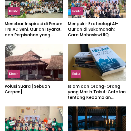
Berita
Berita
Menebar Inspirasi di Perum
Mengukir Ekoteologi Al-
TNI AL: Seni, Qur’an Isyarat,
Qur’an di Sukamanah:
dan Perpisahan yang
Cara Mahasiswi IIQ
Hangat
Jakarta Menjaga Bumi
Jonggol
Kisah
Buku
Polusi Suara [Sebuah
Islam dan Orang-Orang
Cerpen]
yang Masih Takut: Catatan
tentang Kedamaian,
Kemajemukan, dan Negara
dalam Pemikiran Masykuri
Abdillah