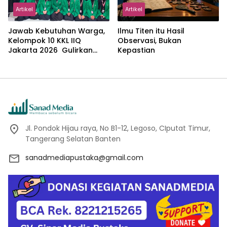
Artikel
Artikel
Jawab Kebutuhan Warga,
Ilmu Titen itu Hasil
Kelompok 10 KKL IIQ
Observasi, Bukan
Jakarta 2026 Gulirkan
Kepastian
Proker Wakaf Al-Qur’an di
Sukamanah
Jl. Pondok Hijau raya, No B1-12, Legoso, CIputat Timur,
Tangerang Selatan Banten
sanadmediapustaka@gmail.com