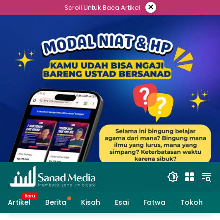
Skip
×
Scroll Untuk Baca Artikel
to
content
Artikel
Berita
Kisah
Esai
Fatwa
Tokoh