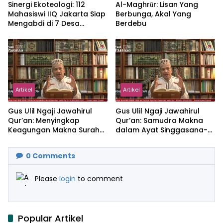
‎Sinergi Ekoteologi: 112
Al-Maghrūr: Lisan Yang
Mahasiswi IIQ Jakarta Siap
Berbunga, Akal Yang
Mengabdi di 7 Desa
Berdebu
Kecamatan Jonggol
Artikel
Artikel
Gus Ulil Ngaji Jawahirul
Gus Ulil Ngaji Jawahirul
Qur’an: Menyingkap
Qur’an: Samudra Makna
Keagungan Makna Surah
dalam Ayat Singgasana-
Al-Ikhlas dan Yasin
Nya
0
Comments
Please
login
to comment
Popular Artikel