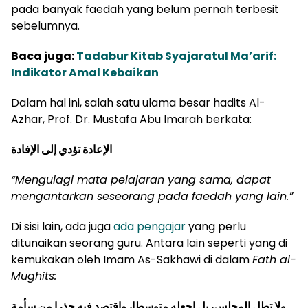
pada banyak faedah yang belum pernah terbesit
sebelumnya.
Baca juga:
Tadabur Kitab Syajaratul Ma’arif:
Indikator Amal Kebaikan
Dalam hal ini, salah satu ulama besar hadits Al-
Azhar, Prof. Dr. Mustafa Abu Imarah berkata:
الإعادة تؤدي إلى الإفادة
“
Mengulagi mata pelajaran yang sama, dapat
mengantarkan seseorang pada fa
e
dah yang lain.
”
Di sisi lain, ada juga
ada pengajar
yang perlu
ditunaikan seorang guru. Antara lain seperti yang di
kemukakan oleh Imam As-Sakhawi di dalam
Fath al-
Mughits:
ولا تطل المجلس، بل اجعله متوسطا، واقتصد فيه حذرا من سأمة