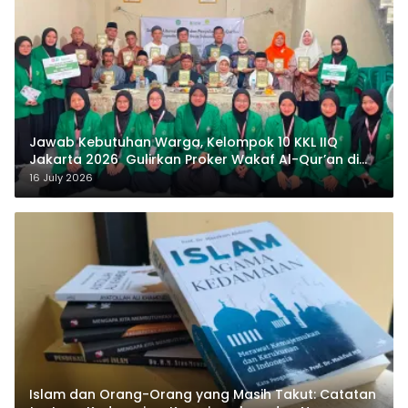
Jawab Kebutuhan Warga, Kelompok 10 KKL IIQ
Jakarta 2026 Gulirkan Proker Wakaf Al-Qur’an di
Sukamanah
16 July 2026
Islam dan Orang-Orang yang Masih Takut: Catatan