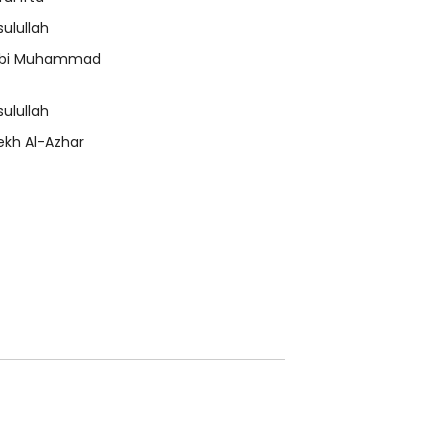
sulullah
bi Muhammad
sulullah
ekh Al-Azhar