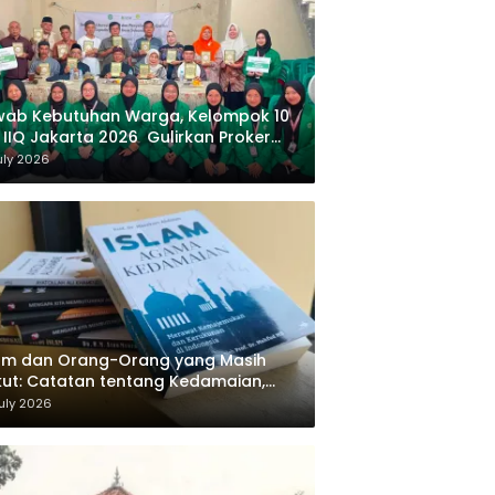
wab Kebutuhan Warga, Kelompok 10
 IIQ Jakarta 2026 Gulirkan Proker
af Al-Qur’an di Sukamanah
uly 2026
am dan Orang-Orang yang Masih
ut: Catatan tentang Kedamaian,
majemukan, dan Negara dalam
uly 2026
ikiran Masykuri Abdillah