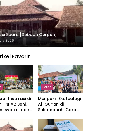
usi Suara [Sebuah Cerpen]
uly 2026
tikel Favorit
ta
Berita
ar Inspirasi di
Mengukir Ekoteologi
 TNI AL: Seni,
Al-Qur’an di
n Isyarat, dan
Sukamanah: Cara
sahan yang
Mahasiswi IIQ
at
Jakarta Menjaga
Bumi Jonggol