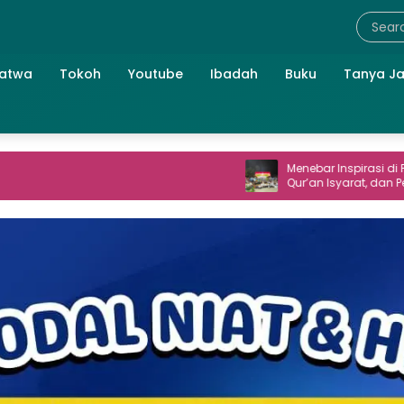
atwa
Tokoh
Youtube
Ibadah
Buku
Tanya J
Menebar Inspirasi di Perum TNI AL: Seni
Qur’an Isyarat, dan Perpisahan yang
Hangat