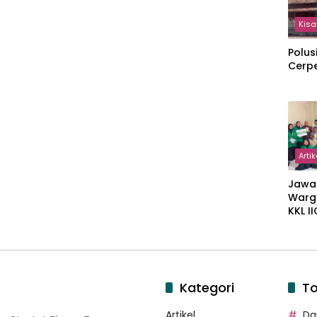
Kisa
Polus
Cerp
Artik
Jawa
Warg
KKL I
Gulir
Wakaf
Suka
Kategori
To
Artikel
Dar