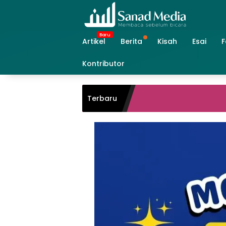
Skip
to
content
Artikel
Berita
Kisah
Esai
F
Kontributor
Terbaru