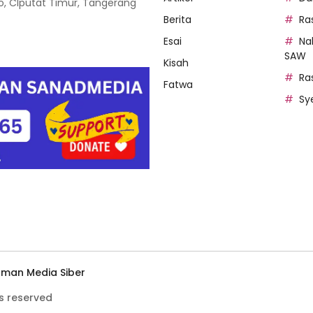
oso, CIputat Timur, Tangerang
Berita
Ra
Esai
Na
SAW
Kisah
Ra
Fatwa
Sy
man Media Siber
s reserved