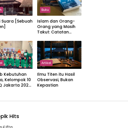
h
Buku
i Suara [Sebuah
Islam dan Orang-
en]
Orang yang Masih
Takut: Catatan
tentang Kedamaian,
Kemajemukan, dan
Negara dalam
Pemikiran Masykuri
Abdillah
el
Artikel
b Kebutuhan
Ilmu Titen itu Hasil
a, Kelompok 10
Observasi, Bukan
IQ Jakarta 2026
Kepastian
kan Proker
 Al-Qur’an di
manah
pik Hits
ul Ifta