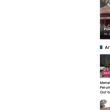
Pol
30 J
Ar
Beri
Meneb
Perum
Qur’a
Perpi
Hang