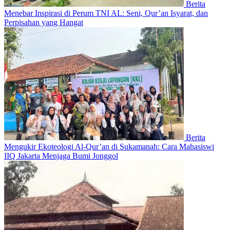
Berita
Menebar Inspirasi di Perum TNI AL: Seni, Qur’an Isyarat, dan
Perpisahan yang Hangat
Berita
Mengukir Ekoteologi Al-Qur’an di Sukamanah: Cara Mahasiswi
IIQ Jakarta Menjaga Bumi Jonggol