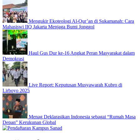
Mengukir Ekoteologi Al-Qur’an di Sukamanah: Cara
Mahasiswi IIQ Jakarta Menjaga Bumi Jonggol
Haul Gus Dur ke-16 Angkat Peran Masyarakat dalam
Demokrasi
Live Report: Keputusan Musyawarah Kubro di
Lirboyo 2025
Menag Deklarasikan Indonesia sebagai “Rumah Masa
Depan” Kerukunan Global