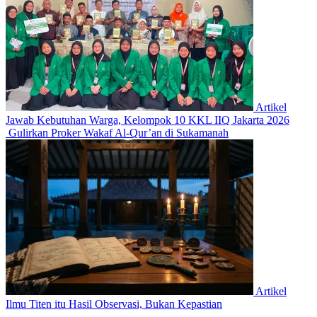
Artikel
Jawab Kebutuhan Warga, Kelompok 10 KKL IIQ Jakarta 2026
Gulirkan Proker Wakaf Al-Qur’an di Sukamanah
Artikel
Ilmu Titen itu Hasil Observasi, Bukan Kepastian