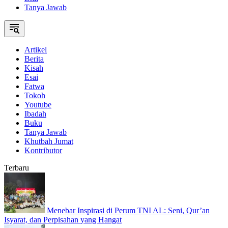
Tanya Jawab
Artikel
Berita
Kisah
Esai
Fatwa
Tokoh
Youtube
Ibadah
Buku
Tanya Jawab
Khutbah Jumat
Kontributor
Terbaru
Menebar Inspirasi di Perum TNI AL: Seni, Qur’an
Isyarat, dan Perpisahan yang Hangat