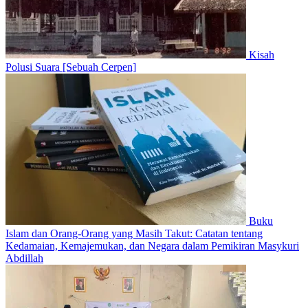
Kisah
Polusi Suara [Sebuah Cerpen]
Buku
Islam dan Orang-Orang yang Masih Takut: Catatan tentang
Kedamaian, Kemajemukan, dan Negara dalam Pemikiran Masykuri
Abdillah