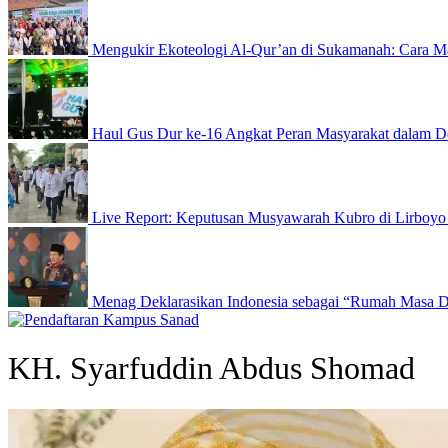
Mengukir Ekoteologi Al-Qur’an di Sukamanah: Cara Ma
Haul Gus Dur ke-16 Angkat Peran Masyarakat dalam D
Live Report: Keputusan Musyawarah Kubro di Lirboyo
Menag Deklarasikan Indonesia sebagai “Rumah Masa 
KH. Syarfuddin Abdus Shomad