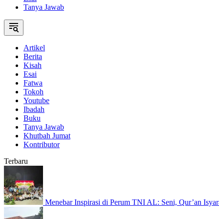
Tanya Jawab
Artikel
Berita
Kisah
Esai
Fatwa
Tokoh
Youtube
Ibadah
Buku
Tanya Jawab
Khutbah Jumat
Kontributor
Terbaru
Menebar Inspirasi di Perum TNI AL: Seni, Qur’an Isyar