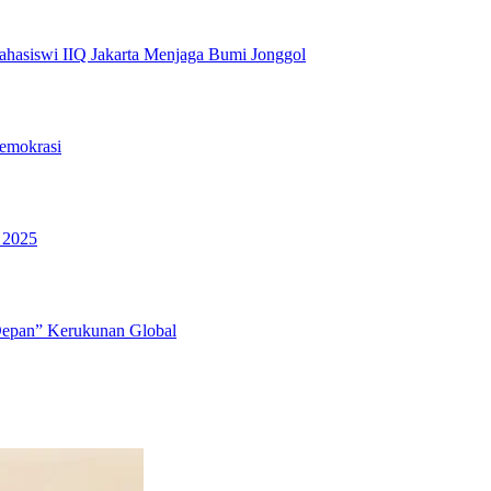
hasiswi IIQ Jakarta Menjaga Bumi Jonggol
emokrasi
 2025
Depan” Kerukunan Global