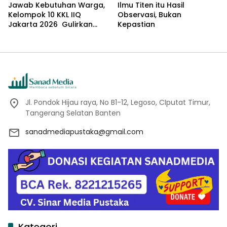
Jawab Kebutuhan Warga,
Ilmu Titen itu Hasil
Kelompok 10 KKL IIQ
Observasi, Bukan
Jakarta 2026 Gulirkan
Kepastian
Proker Wakaf Al-Qur’an di
Sukamanah
Jl. Pondok Hijau raya, No B1-12, Legoso, CIputat Timur,
Tangerang Selatan Banten
sanadmediapustaka@gmail.com
Kategori