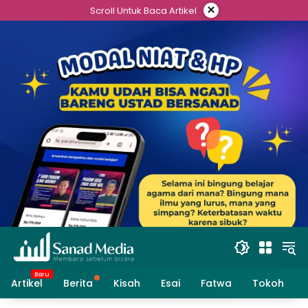
Skip
×
Scroll Untuk Baca Artikel
to
content
Artikel
Berita
Kisah
Esai
Fatwa
Tokoh