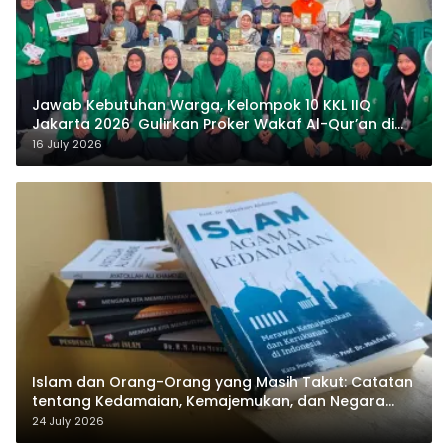
Jawab Kebutuhan Warga, Kelompok 10 KKL IIQ
Jakarta 2026 Gulirkan Proker Wakaf Al-Qur’an di
Sukamanah
16 July 2026
Islam dan Orang-Orang yang Masih Takut: Catatan
tentang Kedamaian, Kemajemukan, dan Negara
dalam Pemikiran Masykuri Abdillah
24 July 2026