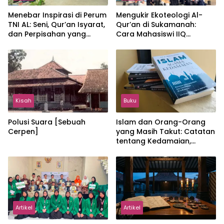
Menebar Inspirasi di Perum
Mengukir Ekoteologi Al-
TNI AL: Seni, Qur’an Isyarat,
Qur’an di Sukamanah:
dan Perpisahan yang
Cara Mahasiswi IIQ
Hangat
Jakarta Menjaga Bumi
Jonggol
Kisah
Buku
Polusi Suara [Sebuah
Islam dan Orang-Orang
Cerpen]
yang Masih Takut: Catatan
tentang Kedamaian,
Kemajemukan, dan Negara
dalam Pemikiran Masykuri
Abdillah
Artikel
Artikel