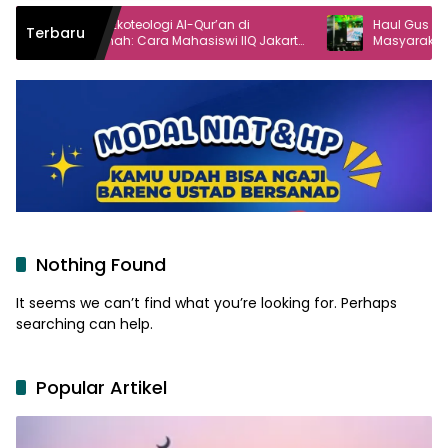
r Ekoteologi Al-Qur’an di
Haul Gus Dur ke-16 Angkat 
Terbaru
nah: Cara Mahasiswi IIQ Jakarta
Masyarakat dalam Demokr
ga Bumi Jonggol
Nothing Found
It seems we can’t find what you’re looking for. Perhaps
searching can help.
Popular Artikel