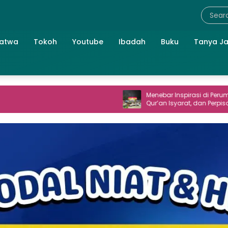
atwa
Tokoh
Youtube
Ibadah
Buku
Tanya J
Menebar Inspirasi di Perum TNI AL: Seni,
Qur’an Isyarat, dan Perpisahan yang
Hangat