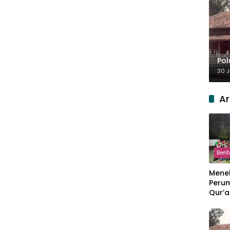
Pol
30 J
Ar
Beri
Meneb
Perum
Qur’a
Perpi
Hang