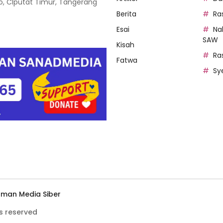
oso, CIputat Timur, Tangerang
Berita
Ra
Esai
Na
SAW
Kisah
Ra
Fatwa
Sy
man Media Siber
s reserved