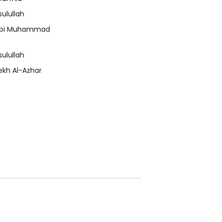
sulullah
bi Muhammad
sulullah
ekh Al-Azhar