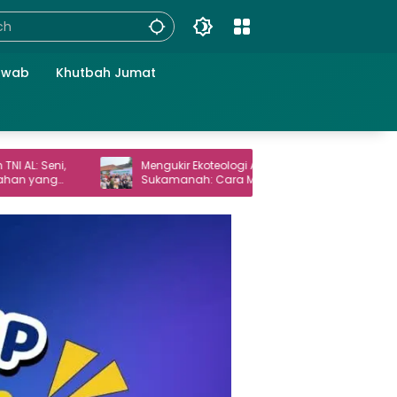
awab
Khutbah Jumat
Mengukir Ekoteologi Al-Qur’an di
Haul Gus D
Sukamanah: Cara Mahasiswi IIQ Jakarta
Masyaraka
Menjaga Bumi Jonggol