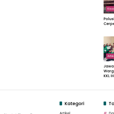
Kisa
Polus
Cerp
Artik
Jawa
Warg
KKL I
Gulir
Wakaf
Suka
Kategori
To
Artikel
Dar