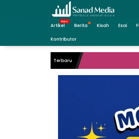
Skip
to
content
Artikel
Berita
Kisah
Esai
F
Kontributor
Terbaru