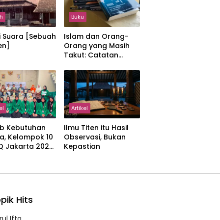
h
Buku
i Suara [Sebuah
Islam dan Orang-
en]
Orang yang Masih
Takut: Catatan
tentang Kedamaian,
Kemajemukan, dan
Negara dalam
Pemikiran Masykuri
Abdillah
el
Artikel
b Kebutuhan
Ilmu Titen itu Hasil
a, Kelompok 10
Observasi, Bukan
IQ Jakarta 2026
Kepastian
kan Proker
 Al-Qur’an di
manah
pik Hits
ul Ifta