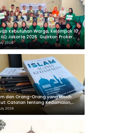
wab Kebutuhan Warga, Kelompok 10
 IIQ Jakarta 2026 Gulirkan Proker
af Al-Qur’an di Sukamanah
uly 2026
am dan Orang-Orang yang Masih
ut: Catatan tentang Kedamaian,
majemukan, dan Negara dalam
uly 2026
ikiran Masykuri Abdillah