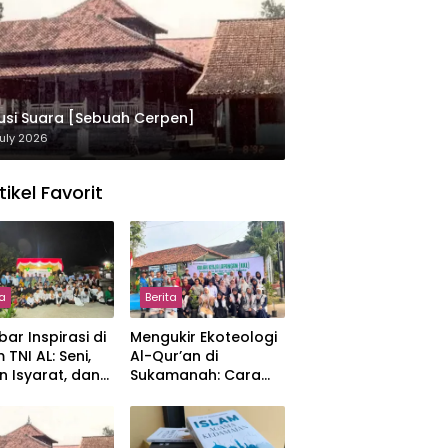
usi Suara [Sebuah Cerpen]
uly 2026
tikel Favorit
ta
Berita
ar Inspirasi di
Mengukir Ekoteologi
 TNI AL: Seni,
Al-Qur’an di
n Isyarat, dan
Sukamanah: Cara
sahan yang
Mahasiswi IIQ
at
Jakarta Menjaga
Bumi Jonggol