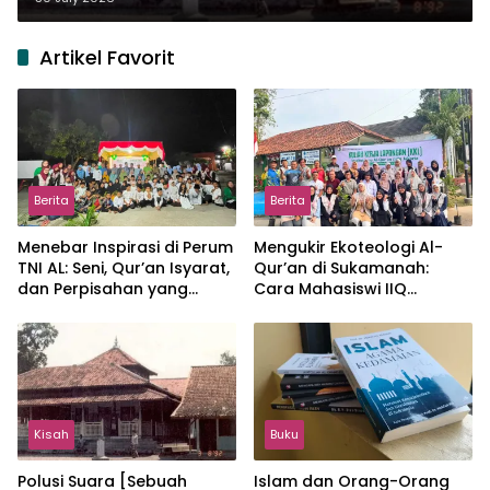
Artikel Favorit
Berita
Berita
Menebar Inspirasi di Perum
Mengukir Ekoteologi Al-
TNI AL: Seni, Qur’an Isyarat,
Qur’an di Sukamanah:
dan Perpisahan yang
Cara Mahasiswi IIQ
Hangat
Jakarta Menjaga Bumi
Jonggol
Kisah
Buku
Polusi Suara [Sebuah
Islam dan Orang-Orang