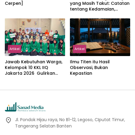
Cerpen]
yang Masih Takut: Catatan
tentang Kedamaian,
Kemajemukan, dan Negara
dalam Pemikiran Masykuri
Abdillah
Artikel
Artikel
Jawab Kebutuhan Warga,
Ilmu Titen itu Hasil
Kelompok 10 KKL IIQ
Observasi, Bukan
Jakarta 2026 Gulirkan
Kepastian
Proker Wakaf Al-Qur’an di
Sukamanah
Jl. Pondok Hijau raya, No B1-12, Legoso, CIputat Timur,
Tangerang Selatan Banten