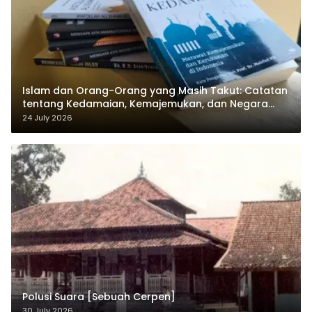
Islam dan Orang-Orang yang Masih Takut: Catatan
tentang Kedamaian, Kemajemukan, dan Negara
dalam Pemikiran Masykuri Abdillah
24 July 2026
Polusi Suara [Sebuah Cerpen]
30 July 2026