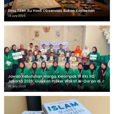
Ilmu Titen itu Hasil Observasi, Bukan Kepastian
14 July 2026
Jawab Kebutuhan Warga, Kelompok 10 KKL IIQ
Jakarta 2026 Gulirkan Proker Wakaf Al-Qur’an di
Sukamanah
16 July 2026