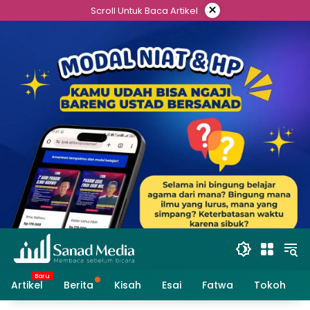
Skip
×
Scroll Untuk Baca Artikel
to
content
Artikel
Berita
Kisah
Esai
Fatwa
Tokoh