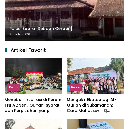
Polusi Suara [Sebuah Cerpen]
30 July 2026
Artikel Favorit
Berita
Berita
Menebar Inspirasi di Perum
Mengukir Ekoteologi Al-
TNI AL: Seni, Qur’an Isyarat,
Qur’an di Sukamanah:
dan Perpisahan yang
Cara Mahasiswi IIQ
Hangat
Jakarta Menjaga Bumi
Jonggol