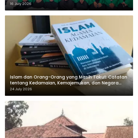
Sukamanah
16 July 2026
Islam dan Orang-Orang yang Masih Takut: Catatan
tentang Kedamaian, Kemajemukan, dan Negara
dalam Pemikiran Masykuri Abdillah
24 July 2026