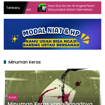
Haul Gus Dur ke-16 Angkat Peran
Live 
Terbaru
arta
Masyarakat dalam Demokrasi
Kubro 
Minuman Keras
Kisah
Minuman Keras yang Sanadnya