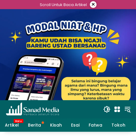
Skip
×
Scroll Untuk Baca Artikel
to
content
Artikel
Berita
Kisah
Esai
Fatwa
Tokoh