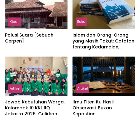
Kisah
Buku
Polusi Suara [Sebuah
Islam dan Orang-Orang
Cerpen]
yang Masih Takut: Catatan
tentang Kedamaian,
Kemajemukan, dan Negara
dalam Pemikiran Masykuri
Abdillah
Artikel
Artikel
Jawab Kebutuhan Warga,
Ilmu Titen itu Hasil
Kelompok 10 KKL IIQ
Observasi, Bukan
Jakarta 2026 Gulirkan
Kepastian
Proker Wakaf Al-Qur’an di
Sukamanah