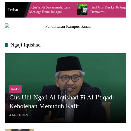
ogi Al-Qur’an di Sukamanah: Cara
Haul Gus Dur ke-16 Angkat Peran Masyarak
Terbaru
karta Menjaga Bumi Jonggol
Demokrasi
Ngaji Iqtishad
Artikel
Gus Ulil Ngaji Al-Iqtishad Fi Al-I’tiqad:
Kebolehan Menuduh Kafir
4 March 2026