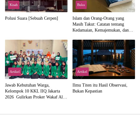
Kisah
Buku
Polusi Suara [Sebuah Cerpen]
Islam dan Orang-Orang yang
Masih Takut: Catatan tentang
Kedamaian, Kemajemukan, dan
Negara dalam Pemikiran Masykuri
Abdillah
Artikel
Artikel
Jawab Kebutuhan Warga,
Ilmu Titen itu Hasil Observasi,
Kelompok 10 KKL IIQ Jakarta
Bukan Kepastian
2026 Gulirkan Proker Wakaf Al-
Qur’an di Sukamanah