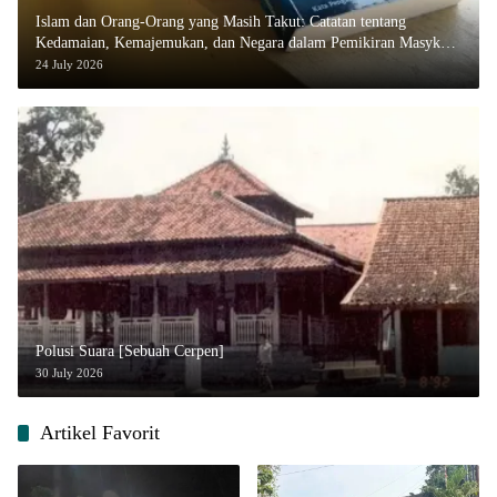
Islam dan Orang-Orang yang Masih Takut: Catatan tentang
Kedamaian, Kemajemukan, dan Negara dalam Pemikiran Masykuri
Abdillah
24 July 2026
Polusi Suara [Sebuah Cerpen]
30 July 2026
Artikel Favorit