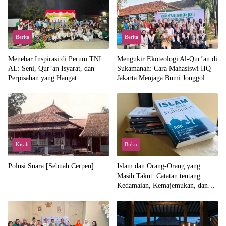
Berita
Berita
Menebar Inspirasi di Perum TNI
Mengukir Ekoteologi Al-Qur’an di
AL: Seni, Qur’an Isyarat, dan
Sukamanah: Cara Mahasiswi IIQ
Perpisahan yang Hangat
Jakarta Menjaga Bumi Jonggol
Kisah
Buku
Polusi Suara [Sebuah Cerpen]
Islam dan Orang-Orang yang
Masih Takut: Catatan tentang
Kedamaian, Kemajemukan, dan
Negara dalam Pemikiran Masykuri
Abdillah