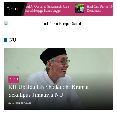
eologi Al-Qur’an di Sukamanah: Cara
Haul Gus Dur ke-16 Angkat Peran Masya
Terbaru
 Jakarta Menjaga Bumi Jonggol
Demokrasi
NU
Artikel
KH Ubaidullah Shodaqoh: Kramat
Sekaligus Jimatnya NU
22 December 2025