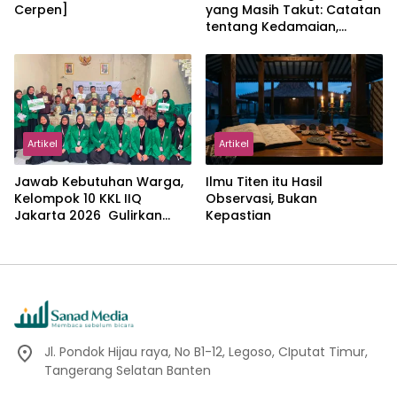
Cerpen]
yang Masih Takut: Catatan
tentang Kedamaian,
Kemajemukan, dan Negara
dalam Pemikiran Masykuri
Abdillah
Artikel
Artikel
Jawab Kebutuhan Warga,
Ilmu Titen itu Hasil
Kelompok 10 KKL IIQ
Observasi, Bukan
Jakarta 2026 Gulirkan
Kepastian
Proker Wakaf Al-Qur’an di
Sukamanah
Jl. Pondok Hijau raya, No B1-12, Legoso, CIputat Timur,
Tangerang Selatan Banten