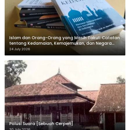
Islam dan Orang-Orang yang Masih Takut: Catatan
tentang Kedamaian, Kemajemukan, dan Negara
dalam Pemikiran Masykuri Abdillah
24 July 2026
Polusi Suara [Sebuah Cerpen]
30 July 2026