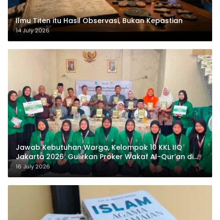
Ilmu Titen itu Hasil Observasi, Bukan Kepastian
14 July 2026
Jawab Kebutuhan Warga, Kelompok 10 KKL IIQ
Jakarta 2026 Gulirkan Proker Wakaf Al-Qur’an di
Sukamanah
16 July 2026