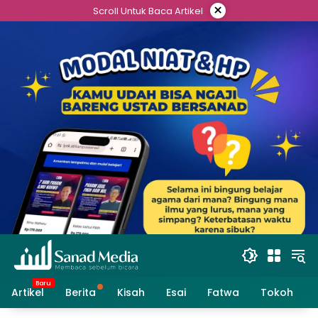
Skip
×
Scroll Untuk Baca Artikel
to
content
Artikel
Berita
Kisah
Esai
Fatwa
Tokoh