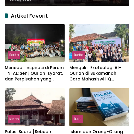
Artikel Favorit
Berita
Berita
Menebar Inspirasi di Perum
Mengukir Ekoteologi Al-
TNI AL: Seni, Qur’an Isyarat,
Qur’an di Sukamanah:
dan Perpisahan yang
Cara Mahasiswi IIQ
Hangat
Jakarta Menjaga Bumi
Jonggol
Kisah
Buku
Polusi Suara [Sebuah
Islam dan Orang-Orang