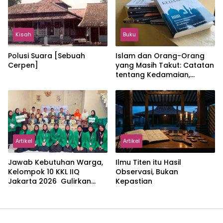
Kisah
Buku
Polusi Suara [Sebuah
Islam dan Orang-Orang
Cerpen]
yang Masih Takut: Catatan
tentang Kedamaian,
Kemajemukan, dan Negara
dalam Pemikiran Masykuri
Abdillah
Artikel
Artikel
Jawab Kebutuhan Warga,
Ilmu Titen itu Hasil
Kelompok 10 KKL IIQ
Observasi, Bukan
Jakarta 2026 Gulirkan
Kepastian
Proker Wakaf Al-Qur’an di
Sukamanah