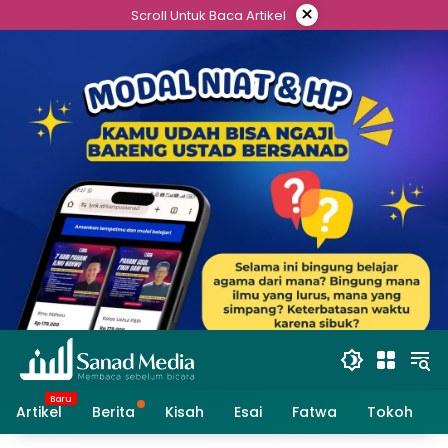
Skip
×
Scroll Untuk Baca Artikel
to
content
Artikel
Berita
Kisah
Esai
Fatwa
Tokoh