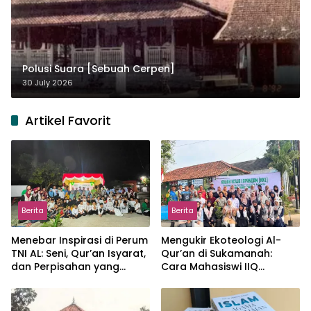
Polusi Suara [Sebuah Cerpen]
30 July 2026
Artikel Favorit
Berita
Berita
Menebar Inspirasi di Perum
Mengukir Ekoteologi Al-
TNI AL: Seni, Qur’an Isyarat,
Qur’an di Sukamanah:
dan Perpisahan yang
Cara Mahasiswi IIQ
Hangat
Jakarta Menjaga Bumi
Jonggol