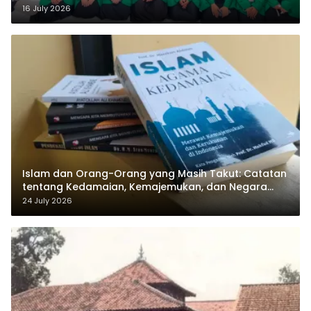
Sukamanah
16 July 2026
Islam dan Orang-Orang yang Masih Takut: Catatan
tentang Kedamaian, Kemajemukan, dan Negara
dalam Pemikiran Masykuri Abdillah
24 July 2026