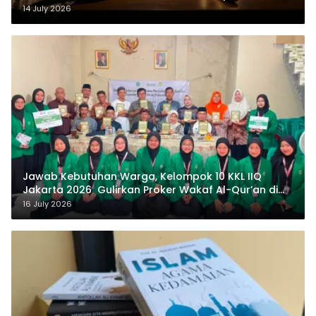
14 July 2026
Jawab Kebutuhan Warga, Kelompok 10 KKL IIQ
Jakarta 2026 Gulirkan Proker Wakaf Al-Qur’an di
Sukamanah
16 July 2026