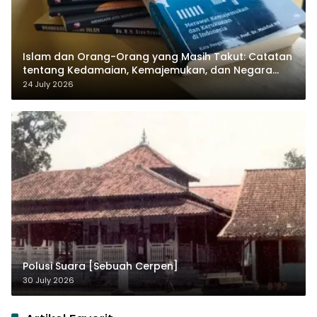
Islam dan Orang-Orang yang Masih Takut: Catatan
tentang Kedamaian, Kemajemukan, dan Negara
dalam Pemikiran Masykuri Abdillah
24 July 2026
Polusi Suara [Sebuah Cerpen]
30 July 2026