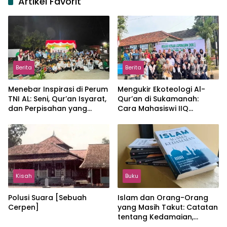
Artikel Favorit
Berita
Berita
Menebar Inspirasi di Perum
Mengukir Ekoteologi Al-
TNI AL: Seni, Qur’an Isyarat,
Qur’an di Sukamanah:
dan Perpisahan yang
Cara Mahasiswi IIQ
Hangat
Jakarta Menjaga Bumi
Jonggol
Kisah
Buku
Polusi Suara [Sebuah
Islam dan Orang-Orang
Cerpen]
yang Masih Takut: Catatan
tentang Kedamaian,
Kemajemukan, dan Negara