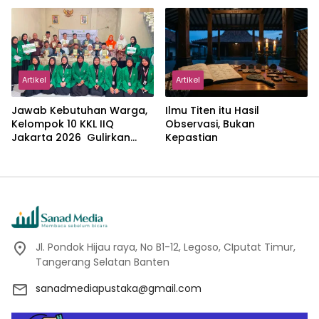
dalam Pemikiran Masykuri
Abdillah
Artikel
Artikel
Jawab Kebutuhan Warga,
Ilmu Titen itu Hasil
Kelompok 10 KKL IIQ
Observasi, Bukan
Jakarta 2026 Gulirkan
Kepastian
Proker Wakaf Al-Qur’an di
Sukamanah
Jl. Pondok Hijau raya, No B1-12, Legoso, CIputat Timur,
Tangerang Selatan Banten
sanadmediapustaka@gmail.com