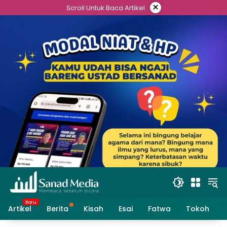
Skip
×
Scroll Untuk Baca Artikel
to
content
Artikel
Berita
Kisah
Esai
Fatwa
Tokoh