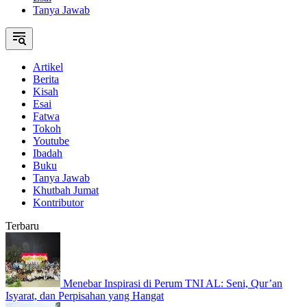
Tanya Jawab
Artikel
Berita
Kisah
Esai
Fatwa
Tokoh
Youtube
Ibadah
Buku
Tanya Jawab
Khutbah Jumat
Kontributor
Terbaru
Menebar Inspirasi di Perum TNI AL: Seni, Qur’an
Isyarat, dan Perpisahan yang Hangat