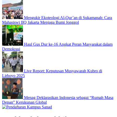
Mengukir Ekoteologi Al-Qur’an di Sukamanah: Cara
Mahasiswi IIQ Jakarta Menjaga Bumi Jonggol
Haul Gus Dur ke-16 Angkat Peran Masyarakat dalam
Demokrasi
Live Report: Keputusan Musyawarah Kubro di
Lirboyo 2025
Menag Deklarasikan Indonesia sebagai “Rumah Masa
Depan” Kerukunan Global