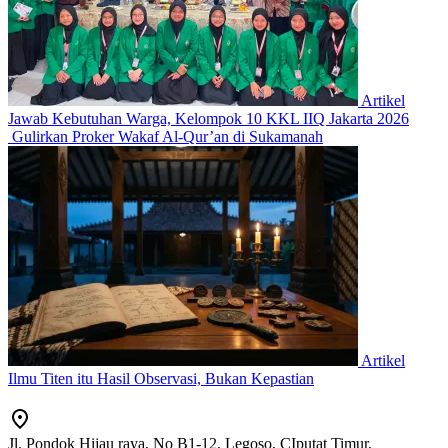
Artikel
Jawab Kebutuhan Warga, Kelompok 10 KKL IIQ Jakarta 2026
Gulirkan Proker Wakaf Al-Qur’an di Sukamanah
Artikel
Ilmu Titen itu Hasil Observasi, Bukan Kepastian
Jl. Pondok Hijau raya, No B1-12, Legoso, CIputat Timur,