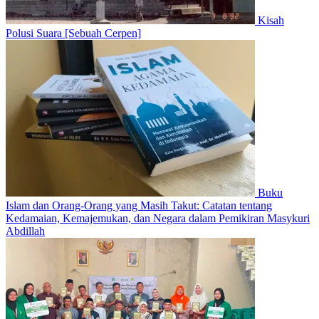
Kisah
Polusi Suara [Sebuah Cerpen]
Buku
Islam dan Orang-Orang yang Masih Takut: Catatan tentang
Kedamaian, Kemajemukan, dan Negara dalam Pemikiran Masykuri
Abdillah