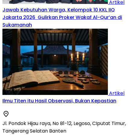
Artikel
Jawab Kebutuhan Warga, Kelompok 10 KKL IIQ
Jakarta 2026 Gulirkan Proker Wakaf Al-Qur’an di
Sukamanah
Artikel
Ilmu Titen itu Hasil Observasi, Bukan Kepastian
Jl. Pondok Hijau raya, No B1-12, Legoso, CIputat Timur,
Tangerang Selatan Banten