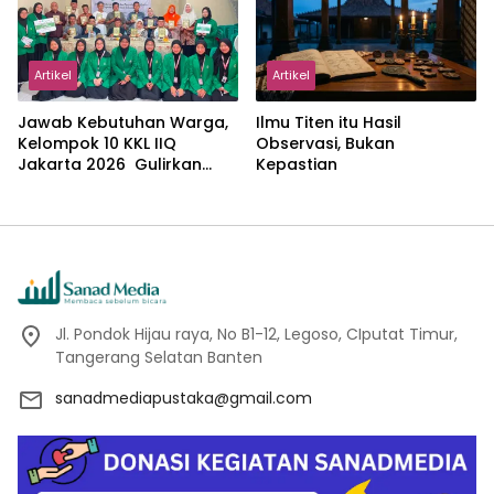
Artikel
Artikel
Jawab Kebutuhan Warga,
Ilmu Titen itu Hasil
Kelompok 10 KKL IIQ
Observasi, Bukan
Jakarta 2026 Gulirkan
Kepastian
Proker Wakaf Al-Qur’an di
Sukamanah
Jl. Pondok Hijau raya, No B1-12, Legoso, CIputat Timur,
Tangerang Selatan Banten
sanadmediapustaka@gmail.com