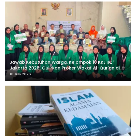
Jawab Kebutuhan Warga, Kelompok 10 KKL IIQ
Jakarta 2026 Gulirkan Proker Wakaf Al-Qur’an di
Sukamanah
16 July 2026