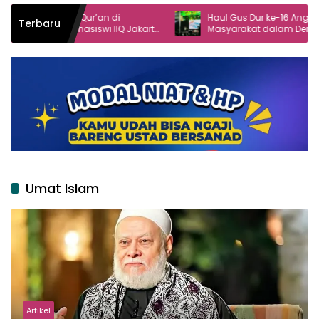
r’an di
Haul Gus Dur ke-16 Angkat Peran
Terbaru
swi IIQ Jakarta
Masyarakat dalam Demokrasi
Umat Islam
Artikel