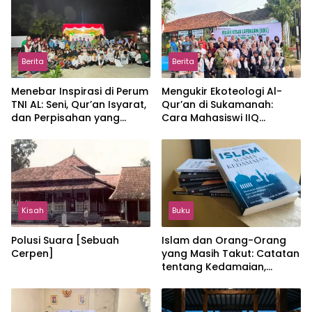
Berita
Berita
Menebar Inspirasi di Perum
Mengukir Ekoteologi Al-
TNI AL: Seni, Qur’an Isyarat,
Qur’an di Sukamanah:
dan Perpisahan yang
Cara Mahasiswi IIQ
Hangat
Jakarta Menjaga Bumi
Jonggol
Kisah
Buku
Polusi Suara [Sebuah
Islam dan Orang-Orang
Cerpen]
yang Masih Takut: Catatan
tentang Kedamaian,
Kemajemukan, dan Negara
dalam Pemikiran Masykuri
Abdillah