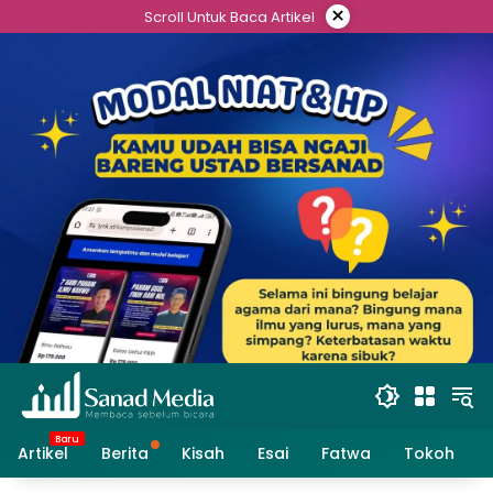
Skip
×
Scroll Untuk Baca Artikel
to
content
Artikel
Berita
Kisah
Esai
Fatwa
Tokoh