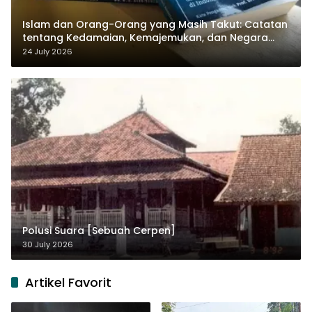
Islam dan Orang-Orang yang Masih Takut: Catatan
tentang Kedamaian, Kemajemukan, dan Negara
dalam Pemikiran Masykuri Abdillah
24 July 2026
Polusi Suara [Sebuah Cerpen]
30 July 2026
Artikel Favorit