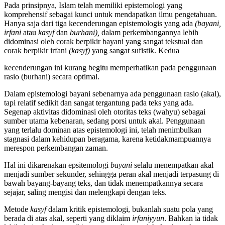
Pada prinsipnya, Islam telah memiliki epistemologi yang
komprehensif sebagai kunci untuk mendapatkan ilmu pengetahuan.
Hanya saja dari tiga kecenderungan epistemologis yang ada
(bayani,
irfani
atau
kasyf
dan
burhani),
dalam perkembangannya lebih
didominasi oleh corak berpikir bayani yang sangat tekstual dan
corak berpikir irfani
(kasyf)
yang sangat sufistik. Kedua
kecenderungan ini kurang begitu memperhatikan pada penggunaan
rasio (burhani) secara optimal.
Dalam epistemologi bayani sebenarnya ada penggunaan rasio (akal),
tapi relatif sedikit dan sangat tergantung pada teks yang ada.
Segenap aktivitas didominasi oleh otoritas teks (wahyu) sebagai
sumber utama kebenaran, sedang porsi untuk akal. Penggunaan
yang terlalu dominan atas epistemologi ini,
telah menimbulkan
stagnasi dalam kehidupan beragama, karena ketidakmampuannya
merespon perkembangan zaman.
Hal ini dikarenakan epsitemologi
bayani
selalu menempatkan akal
menjadi sumber sekunder, sehingga peran akal menjadi terpasung di
bawah bayang-bayang teks, dan tidak menempatkannya secara
sejajar, saling mengisi dan melengkapi dengan teks.
Metode
kasyf
dalam kritik epistemologi, bukanlah suatu pola yang
berada di atas akal, seperti yang diklaim
irfaniyyun
. Bahkan ia tidak