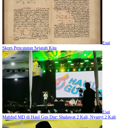
Esai
Skors Pencatatan Sejarah Kita
Esai
Mahfud MD di Haul Gus Dur: Shalawat 2 Kali, Nyanyi 2 Kali