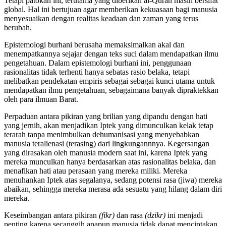
Tetapi patokan ini, terutama yang diberikan al-Quran masih bersifat
global. Hal ini bertujuan agar memberikan kekuasaan bagi manusia
menyesuaikan dengan realitas keadaan dan zaman yang terus
berubah.
Epistemologi burhani berusaha memaksimalkan akal dan
menempatkannya sejajar dengan teks suci dalam mendapatkan ilmu
pengetahuan. Dalam epistemologi burhani ini, penggunaan
rasionalitas tidak terhenti hanya sebatas rasio belaka, tetapi
melibatkan pendekatan empiris sebagai sebagai kunci utama untuk
mendapatkan ilmu pengetahuan, sebagaimana banyak dipraktekkan
oleh para ilmuan Barat.
Perpaduan antara pikiran yang brilian yang dipandu dengan hati
yang jernih, akan menjadikan Iptek yang dimunculkan kelak tetap
terarah tanpa menimbulkan dehumanisasi yang menyebabkan
manusia teralienasi (terasing) dari lingkungannnya. Kegersangan
yang dirasakan oleh manusia modern saat ini, karena Iptek yang
mereka munculkan hanya berdasarkan atas rasionalitas belaka, dan
menafikan hati atau perasaan yang mereka miliki. Mereka
menuhankan Iptek atas segalanya, sedang potensi rasa (jiwa) mereka
abaikan, sehingga mereka merasa ada sesuatu yang hilang dalam diri
mereka.
Keseimbangan antara pikiran
(fikr)
dan rasa
(dzikr)
ini menjadi
penting karena secanggih apapun manusia tidak dapat menciptakan