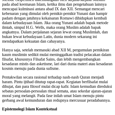
pada abad keemasan Islam, ketika ilmu dan pengetahuan lainnya
mencapai kulminasi antara abad IX dan XII. Semangat mencari
kebenaran yang dimulai oleh pemikir-pemikir Yunani dan hampir
padam dengan jatuhnya kekaisaran Romawi dihidupkan kembali
dalam kebudayaan Islam. Jika orang Yunani adalah bapak metode
ilmiah, simpul H.G. Wells, maka orang Muslim adalah bapak
angkatnya. Dalam perjalanan sejaran lewat orang Muslimlah, dan
bukan lewat kebudayaan Latin, dunia modern sekarang ini
mendapatkan kekuatan dan cahayanya.
Hanya saja, setelah memasuki abad XII M, pergumulan pemikiran
kaum muslimin sedikit mulai meninggalkan tradisi pelacakan dalam
filsafat, khususnya Filsafat Sains, dan lebih mengembangkan
kesadaran mistis dan asketisme, lari dari dunia materi atau kesadaran
kosmis menuju pada dunia sufisme.
Pentakwilan secara rasional terhadap nash-nash Quran menjadi
haram. Pintu ijtihad ditutup rapat-rapat. Kegiatan berfilsafat mulai
dihujat, dan para filosof mulai dicap kafir. Islam kemudian direduksi
sebatas persoalan-persoalan ritual semata, atau sekedar ajaran-ajaran
moral yang melangit. Pada fase inilah umat Islam menuju pintu
gerbang awal kemunduran
dan redupnya mercusuar peradabannya.
Epistemologi Islam Kontekstual