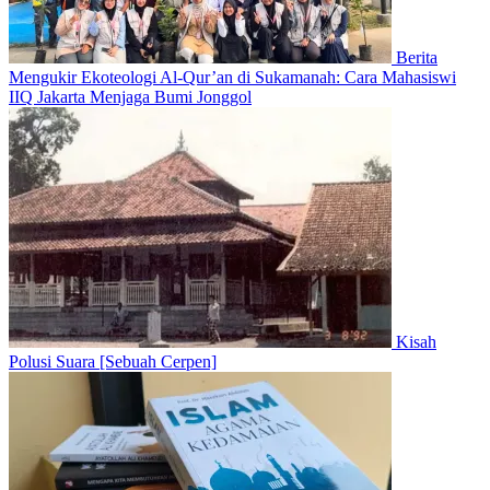
Berita
Mengukir Ekoteologi Al-Qur’an di Sukamanah: Cara Mahasiswi
IIQ Jakarta Menjaga Bumi Jonggol
Kisah
Polusi Suara [Sebuah Cerpen]