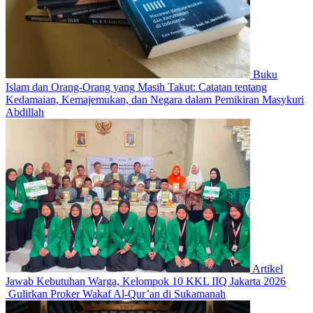
Buku
Islam dan Orang-Orang yang Masih Takut: Catatan tentang
Kedamaian, Kemajemukan, dan Negara dalam Pemikiran Masykuri
Abdillah
Artikel
Jawab Kebutuhan Warga, Kelompok 10 KKL IIQ Jakarta 2026
Gulirkan Proker Wakaf Al-Qur’an di Sukamanah