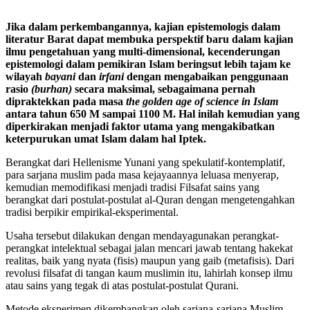
Jika dalam perkembangannya, kajian epistemologis dalam
literatur Barat dapat membuka perspektif baru dalam kajian
ilmu pengetahuan yang multi-dimensional, kecenderungan
epistemologi dalam pemikiran Islam beringsut lebih tajam ke
wilayah
bayani
dan
irfani
dengan mengabaikan penggunaan
rasio
(burhan)
secara maksimal, sebagaimana pernah
dipraktekkan pada masa
the golden age of science in
Islam
antara tahun 650 M sampai 1100 M. Hal inilah kemudian yang
diperkirakan menjadi faktor utama yang mengakibatkan
keterpurukan umat Islam dalam hal Iptek.
Berangkat dari Hellenisme Yunani yang spekulatif-kontemplatif,
para sarjana muslim pada masa kejayaannya leluasa menyerap,
kemudian memodifikasi menjadi tradisi Filsafat sains yang
berangkat dari postulat-postulat al-Quran dengan mengetengahkan
tradisi berpikir empirikal-eksperimental.
Usaha tersebut dilakukan dengan mendayagunakan perangkat-
perangkat intelektual sebagai jalan mencari jawab tentang hakekat
realitas, baik yang nyata (fisis) maupun yang gaib (metafisis). Dari
revolusi filsafat di tangan kaum muslimin itu, lahirlah konsep ilmu
atau sains yang tegak di atas postulat-postulat Qurani.
Metode eksperimen dikembangkan oleh sarjana-sarjana Muslim