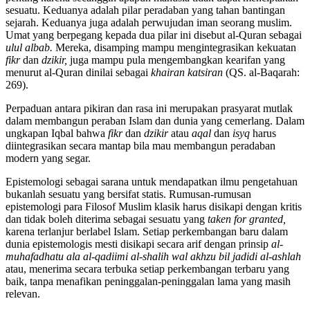
sesuatu. Keduanya adalah pilar peradaban yang tahan bantingan
sejarah. Keduanya juga adalah perwujudan iman seorang muslim.
Umat yang berpegang kepada dua pilar ini disebut al-Quran sebagai
ulul albab.
Mereka, disamping mampu mengintegrasikan kekuatan
fikr
dan
dzikir,
juga mampu pula mengembangkan kearifan yang
menurut al-Quran dinilai sebagai
khairan katsiran
(QS. al-Baqarah:
269).
Perpaduan antara pikiran dan rasa ini merupakan prasyarat mutlak
dalam membangun peraban Islam dan dunia yang cemerlang. Dalam
ungkapan Iqbal bahwa
fikr
dan
dzikir
atau
aqal
dan
isyq
harus
diintegrasikan secara mantap bila mau membangun peradaban
modern yang segar.
Epistemologi sebagai sarana untuk mendapatkan ilmu pengetahuan
bukanlah sesuatu yang bersifat statis. Rumusan-rumusan
epistemologi para Filosof Muslim klasik harus disikapi dengan kritis
dan tidak boleh diterima sebagai sesuatu yang
taken for granted,
karena terlanjur berlabel Islam. Setiap perkembangan baru dalam
dunia epistemologis mesti disikapi secara arif dengan prinsip
al-
muhafadhatu ala al-qadiimi al-shalih wal akhzu bil jadidi al-ashlah
atau, menerima secara terbuka setiap perkembangan terbaru yang
baik, tanpa menafikan peninggalan-peninggalan lama yang masih
relevan.