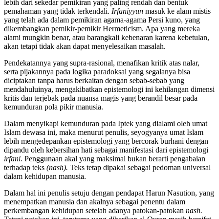
lebih dari sekedar pemikiran yang paling rendah dan bentuk
pemahaman yang tidak terkendali.
Irfaniyyun
masuk ke alam mistis
yang telah ada dalam pemikiran agama-agama Persi kuno, yang
dikembangkan pemikir-pemikir Hermeticism. Apa yang mereka
alami mungkin benar, atau barangkali kebenaran karena kebetulan,
akan tetapi tidak akan dapat menyelesaikan masalah.
Pendekatannya yang supra-rasional, menafikan kritik atas nalar,
serta pijakannya pada logika paradoksal yang segalanya bisa
diciptakan tanpa harus berkaitan dengan sebab-sebab yang
mendahuluinya, mengakibatkan epistemologi ini kehilangan dimensi
kritis dan terjebak pada nuansa magis yang berandil besar pada
kemunduran pola pikir manusia.
Dalam menyikapi kemunduran pada Iptek yang dialami oleh umat
Islam dewasa ini, maka menurut penulis, seyogyanya umat Islam
lebih mengedepankan epistemologi yang bercorak burhani dengan
dipandu oleh kebersihan hati sebagai manifestasi dari epistemologi
irfani.
Penggunaan akal yang maksimal bukan berarti pengabaian
terhadap teks
(nash).
Teks tetap dipakai sebagai pedoman universal
dalam kehidupan manusia.
Dalam hal ini penulis setuju dengan pendapat Harun Nasution, yang
menempatkan manusia dan akalnya sebagai penentu dalam
perkembangan kehidupan setelah adanya patokan-patokan
nash.