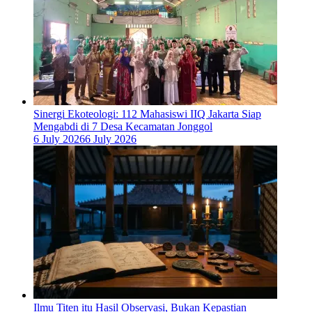
‎Sinergi Ekoteologi: 112 Mahasiswi IIQ Jakarta Siap
Mengabdi di 7 Desa Kecamatan Jonggol
6 July 2026
6 July 2026
Ilmu Titen itu Hasil Observasi, Bukan Kepastian