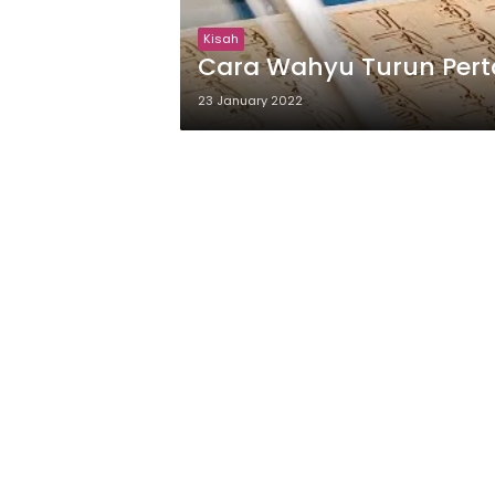
Kisah
Cara Wahyu Turun Pert
23 January 2022