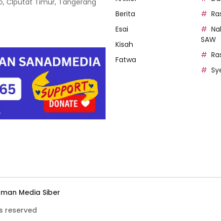
oso, CIputat Timur, Tangerang
Berita
Ra
Esai
Na
SAW
Kisah
Ra
Fatwa
Sy
man Media Siber
s reserved