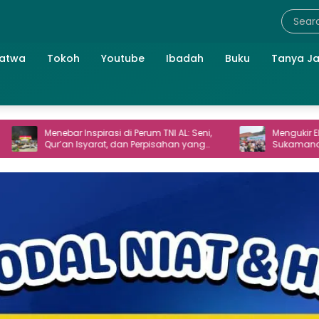
atwa
Tokoh
Youtube
Ibadah
Buku
Tanya J
r Inspirasi di Perum TNI AL: Seni,
Mengukir Ekoteologi Al-Qur
n Isyarat, dan Perpisahan yang
Sukamanah: Cara Mahasis
at
Menjaga Bumi Jonggol