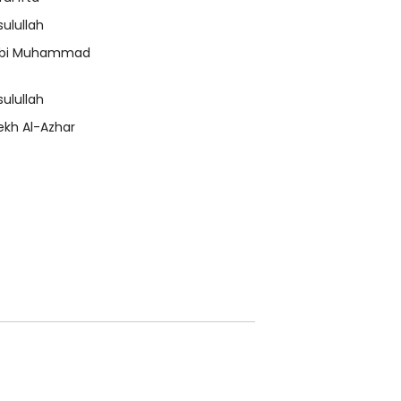
sulullah
bi Muhammad
sulullah
ekh Al-Azhar