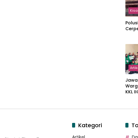
Kisa
Polus
Cerp
Artik
Jawa
Warg
KKL I
Gulir
Wakaf
Suka
Kategori
To
Artikel
Dar