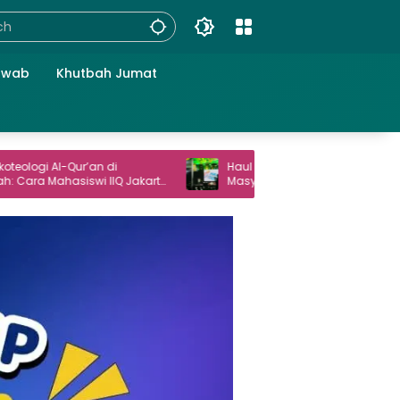
awab
Khutbah Jumat
’an di
Haul Gus Dur ke-16 Angkat Peran
wi IIQ Jakarta
Masyarakat dalam Demokrasi