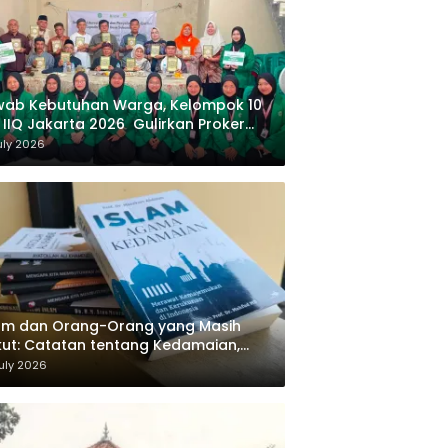
wab Kebutuhan Warga, Kelompok 10
 IIQ Jakarta 2026 Gulirkan Proker
af Al-Qur’an di Sukamanah
uly 2026
am dan Orang-Orang yang Masih
ut: Catatan tentang Kedamaian,
majemukan, dan Negara dalam
uly 2026
ikiran Masykuri Abdillah