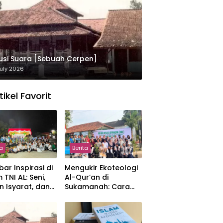
usi Suara [Sebuah Cerpen]
uly 2026
tikel Favorit
ta
Berita
ar Inspirasi di
Mengukir Ekoteologi
 TNI AL: Seni,
Al-Qur’an di
n Isyarat, dan
Sukamanah: Cara
sahan yang
Mahasiswi IIQ
at
Jakarta Menjaga
Bumi Jonggol