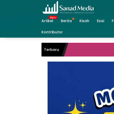
Skip
to
content
Artikel
Berita
Kisah
Esai
F
Kontributor
Meneba
Terbaru
Qur’a
Hang