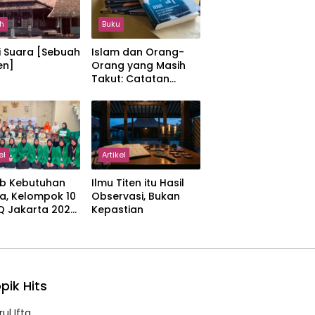
h
Buku
i Suara [Sebuah
Islam dan Orang-
en]
Orang yang Masih
Takut: Catatan
tentang Kedamaian,
Kemajemukan, dan
Negara dalam
Pemikiran Masykuri
Abdillah
el
Artikel
b Kebutuhan
Ilmu Titen itu Hasil
a, Kelompok 10
Observasi, Bukan
IQ Jakarta 2026
Kepastian
kan Proker
 Al-Qur’an di
manah
pik Hits
ul Ifta