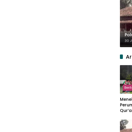
Pol
30 J
Ar
Beri
Meneb
Perum
Qur’a
Perpi
Hang