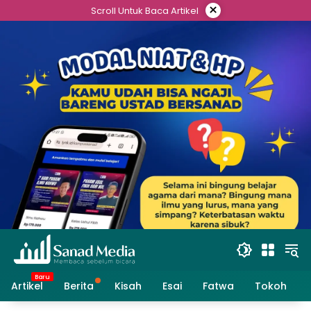
Skip
×
Scroll Untuk Baca Artikel
to
content
Artikel
Berita
Kisah
Esai
Fatwa
Tokoh