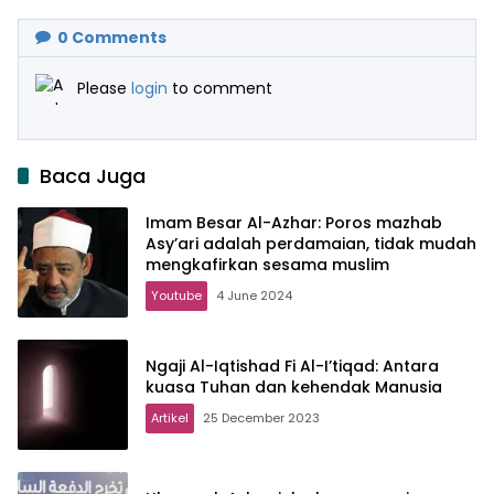
Sidoarjo
0
Comments
Please
login
to comment
Baca Juga
Imam Besar Al-Azhar: Poros mazhab
Asy’ari adalah perdamaian, tidak mudah
mengkafirkan sesama muslim
Youtube
4 June 2024
Ngaji Al-Iqtishad Fi Al-I’tiqad: Antara
kuasa Tuhan dan kehendak Manusia
Artikel
25 December 2023