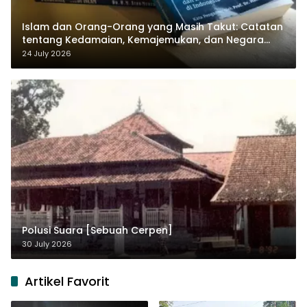
Islam dan Orang-Orang yang Masih Takut: Catatan
tentang Kedamaian, Kemajemukan, dan Negara
dalam Pemikiran Masykuri Abdillah
24 July 2026
Polusi Suara [Sebuah Cerpen]
30 July 2026
Artikel Favorit