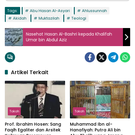
Tags:
Abu Hasan Al-Asyari
Ahlussunnah
Akidah
Muktazilah
Teologi
Nasehat Hasan Al-Bashri kepada Khalifah
Umar bin Abdul Aziz
Artikel Terkait
Tokoh
Tokoh
Prof. Ibrahim Hosen: Sang
Muhammad Ibn al-
Faqih Egaliter dan Arsitek
Hanafiyah: Putra Ali bin