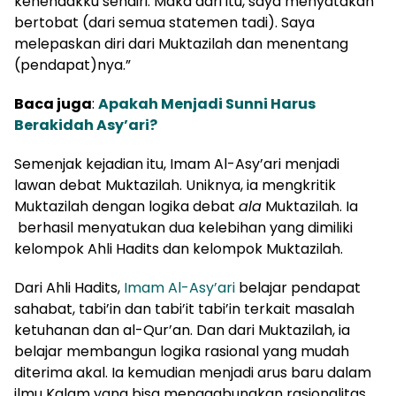
kehendakku sendiri. Maka dari itu, saya menyatakan
bertobat (dari semua statemen tadi). Saya
melepaskan diri dari Muktazilah dan menentang
(pendapat)nya.”
Baca juga
:
Apakah Menjadi Sunni Harus
Berakidah Asy’ari?
Semenjak kejadian itu, Imam Al-Asy’ari menjadi
lawan debat Muktazilah. Uniknya, ia mengkritik
Muktazilah dengan logika debat
ala
Muktazilah. Ia
berhasil menyatukan dua kelebihan yang dimiliki
kelompok Ahli Hadits dan kelompok Muktazilah.
Dari Ahli Hadits,
Imam Al-Asy’ari
belajar pendapat
sahabat, tabi’in dan tabi’it tabi’in terkait masalah
ketuhanan dan al-Qur’an. Dan dari Muktazilah, ia
belajar membangun logika rasional yang mudah
diterima akal. Ia kemudian menjadi arus baru dalam
ilmu Kalam yang bisa menggabungkan rasionalitas