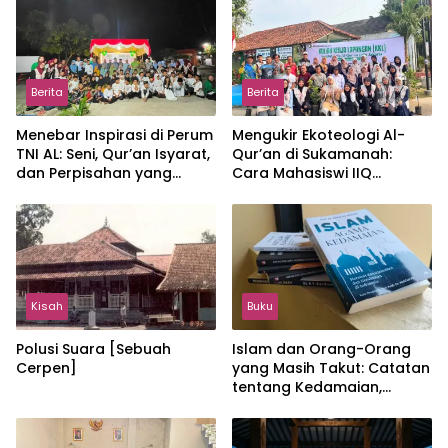
Berita
Berita
Menebar Inspirasi di Perum
Mengukir Ekoteologi Al-
TNI AL: Seni, Qur’an Isyarat,
Qur’an di Sukamanah:
dan Perpisahan yang
Cara Mahasiswi IIQ
Hangat
Jakarta Menjaga Bumi
Jonggol
Kisah
Buku
Polusi Suara [Sebuah
Islam dan Orang-Orang
Cerpen]
yang Masih Takut: Catatan
tentang Kedamaian,
Kemajemukan, dan Negara
dalam Pemikiran Masykuri
Abdillah