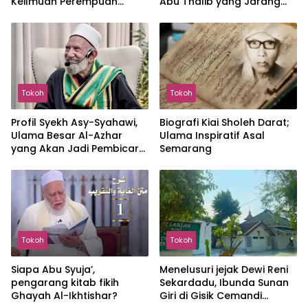
Keilmuan Perempuan
Abu Thalib yang Jarang
Indonesia
Disorot
Tokoh
Tokoh
Profil Syekh Asy-Syahawi,
Biografi Kiai Sholeh Darat;
Ulama Besar Al-Azhar
Ulama Inspiratif Asal
yang Akan Jadi Pembicara
Semarang
Utama dalam Talaqqi
Akbar di Masjid Istiqlal
Tokoh
Tokoh
Siapa Abu Syuja’,
Menelusuri jejak Dewi Reni
pengarang kitab fikih
Sekardadu, Ibunda Sunan
Ghayah Al-Ikhtishar?
Giri di Gisik Cemandi