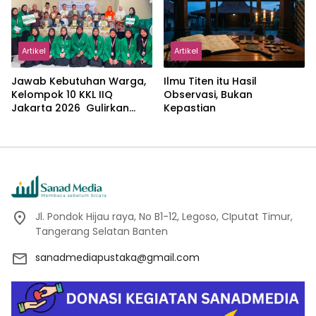
Artikel
Artikel
Jawab Kebutuhan Warga,
Ilmu Titen itu Hasil
Kelompok 10 KKL IIQ
Observasi, Bukan
Jakarta 2026 Gulirkan
Kepastian
Proker Wakaf Al-Qur’an di
Sukamanah
Jl. Pondok Hijau raya, No B1-12, Legoso, CIputat Timur,
Tangerang Selatan Banten
sanadmediapustaka@gmail.com