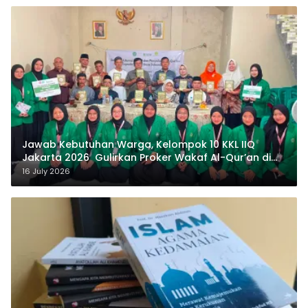
Jawab Kebutuhan Warga, Kelompok 10 KKL IIQ
Jakarta 2026 Gulirkan Proker Wakaf Al-Qur’an di
Sukamanah
16 July 2026