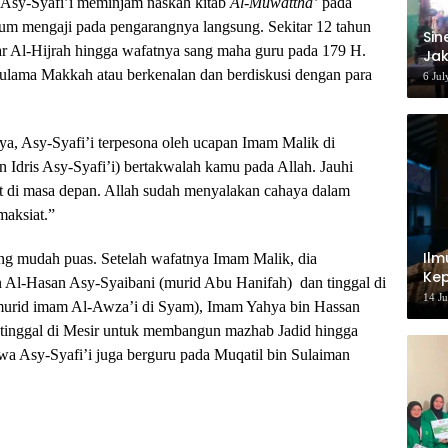
 Asy-Syafi’i meminjam naskah kitab
Al-Muwattha’
pada
lum mengaji pada pengarangnya langsung. Sekitar 12 tahun
‎Si
r Al-Hijrah hingga wafatnya sang maha guru pada 179 H.
Jak
Ke
ulama Makkah atau berkenalan dan berdiskusi dengan para
6 Jul
ya, Asy-Syafi’i terpesona oleh ucapan Imam Malik di
Idris Asy-Syafi’i) bertakwalah kamu pada Allah. Jauhi
t di masa depan. Allah sudah menyalakan cahaya dalam
aksiat.”
Ilm
yang mudah puas. Setelah wafatnya Imam Malik, dia
Kep
-Hasan Asy-Syaibani (murid Abu Hanifah) dan tinggal di
14 J
(murid imam Al-Awza’i di Syam), Imam Yahya bin Hassan
n tinggal di Mesir untuk membangun mazhab Jadid hingga
a Asy-Syafi’i juga berguru pada Muqatil bin Sulaiman