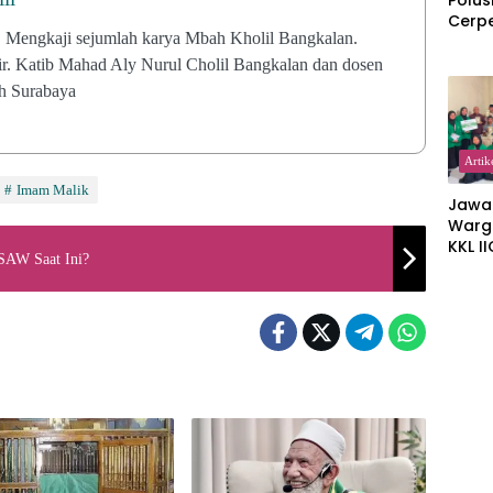
Polus
Cerp
. Mengkaji sejumlah karya Mbah Kholil Bangkalan.
ir. Katib Mahad Aly Nurul Cholil Bangkalan dan dosen
ah Surabaya
Artik
Imam Malik
Jawa
Warg
KKL I
 SAW Saat Ini?
Gulir
Wakaf
Suka