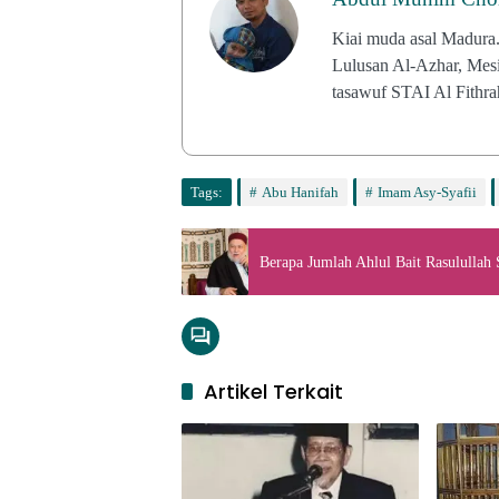
Kiai muda asal Madura
Lulusan Al-Azhar, Mes
tasawuf STAI Al Fithr
Tags:
Abu Hanifah
Imam Asy-Syafii
Berapa Jumlah Ahlul Bait Rasulullah
Artikel Terkait