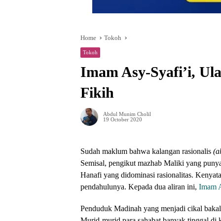
Home
Tokoh
Tokoh
Imam Asy-Syafi’i, U
Fikih
Abdul Munim Cholil
19 October 2020
Sudah maklum bahwa kalangan rasionalis
(a
Semisal, pengikut mazhab Maliki yang puny
Hanafi yang didominasi rasionalitas. Kenyat
pendahulunya. Kepada dua aliran ini,
Imam A
Penduduk Madinah yang menjadi cikal bakal
Murid-murid para sahabat banyak tinggal di 