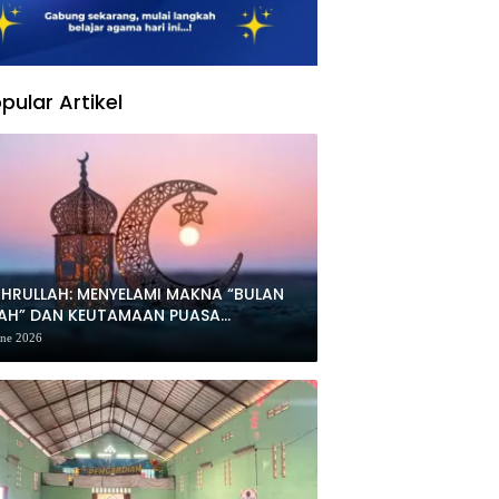
pular Artikel
HRULLAH: MENYELAMI MAKNA “BULAN
LAH” DAN KEUTAMAAN PUASA
HARRAM
une 2026