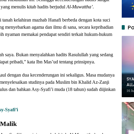
 yang menulis kitab hadits berjudul
Al-Muwattha’.
i tanah kelahiran mazhab Hanafi berbeda dengan kota suci
Po
ng menyebarkan agama dan ilmu di sana, secara kepribadian
bih nyaman memakai pendapat sendiri terkait hukum-hukum
lah saya. Bukan menyalahkan hadits Rasulullah yang sedang
apat pribadi,” kata Ibn Mas’ud tentang prinsipnya.
aul dengan dua kecenderungan ini sekaligus. Masa mudanya
SYA
h menyelesaikan studinya pada Muslim bin Khalid Az-Zanji
AL
lus dan bahkan Asy-Syafi’i muda (18 tahun) sudah diijinkan
MU
16 J
y-Syafi’i
 Malik