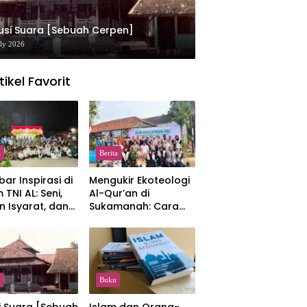
usi Suara [Sebuah Cerpen]
uly 2026
tikel Favorit
a
Berita
ar Inspirasi di
Mengukir Ekoteologi
 TNI AL: Seni,
Al-Qur’an di
n Isyarat, dan
Sukamanah: Cara
sahan yang
Mahasiswi IIQ
at
Jakarta Menjaga
Bumi Jonggol
Buku