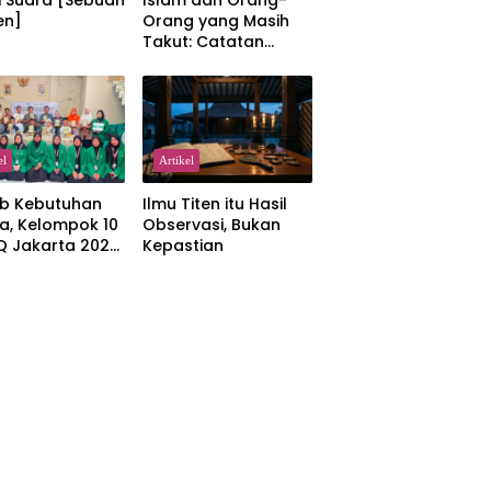
i Suara [Sebuah
Islam dan Orang-
en]
Orang yang Masih
Takut: Catatan
tentang Kedamaian,
Kemajemukan, dan
Negara dalam
Pemikiran Masykuri
Abdillah
el
Artikel
b Kebutuhan
Ilmu Titen itu Hasil
a, Kelompok 10
Observasi, Bukan
IQ Jakarta 2026
Kepastian
kan Proker
 Al-Qur’an di
manah