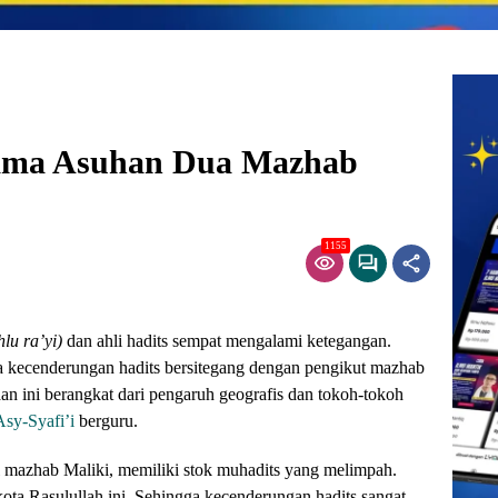
lama Asuhan Dua Mazhab
1155
hlu ra’yi)
dan ahli hadits sempat mengalami ketegangan.
a kecenderungan hadits bersitegang dengan pengikut mazhab
aan ini berangkat dari pengaruh geografis dan tokoh-tokoh
sy-Syafi’i
berguru.
 mazhab Maliki, memiliki stok muhadits yang melimpah.
kota Rasulullah ini. Sehingga kecenderungan hadits sangat