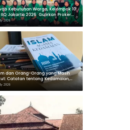
wab Kebutuhan Warga, Kelompok 10
 IIQ Jakarta 2026 Gulirkan Proker
af Al-Qur’an di Sukamanah
uly 2026
am dan Orang-Orang yang Masih
ut: Catatan tentang Kedamaian,
majemukan, dan Negara dalam
uly 2026
ikiran Masykuri Abdillah