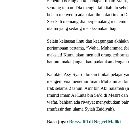
Sebelum berangkat ke hadapan Imam Malik,
seorang teman. Dia menghafal kitab itu sebe
beliau menyerap adab dan ilmu dari imam Da
Sesekali memang dia berpetualang menemui 
ulama yang sedang melaksanakan haji.
Selain keluasan ilmu dan keagungan akhlakn
perjumpaan pertama, “Wahai Muhammad (bin 
maksiat! Kamu akan menjadi orang terhorma
hatimu, maka jangan kau padamkan dengan m
Karakter Asy-Syafi’i bukan tipikal pelajar 
mengembara menemui Imam Muhammad bin Al
Irak selama 2 tahun, Amr bin Abi Salamah 
(murid imam Al-Laits bin Sa’d di Mesir) da
wafat, bahkan ada riwayat menyebutkan bahw
(mufassir dan ulama Syiah Zaidiyah).
Baca juga:
Bersyafi’i di Negeri Maliki