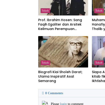
Tokoh
Tokoh
Prof. Ibrahim Hosen: Sang
Muhamm
Faqih Egaliter dan Arsitek
Hanafiy
Keilmuan Perempuan
Thalib 
Indonesia
Tokoh
Tokoh
Biografi Kiai Sholeh Darat;
Siapa A
Ulama Inspiratif Asal
kitab f
Semarang
Ikhtish
0
Comments
Please
login
to comment