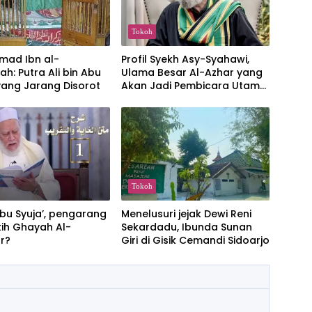
Tokoh
ad Ibn al-
Profil Syekh Asy-Syahawi,
ah: Putra Ali bin Abu
Ulama Besar Al-Azhar yang
yang Jarang Disorot
Akan Jadi Pembicara Utama
dalam Talaqqi Akbar di
Masjid Istiqlal
Tokoh
bu Syuja’, pengarang
Menelusuri jejak Dewi Reni
ikih Ghayah Al-
Sekardadu, Ibunda Sunan
ar?
Giri di Gisik Cemandi Sidoarjo