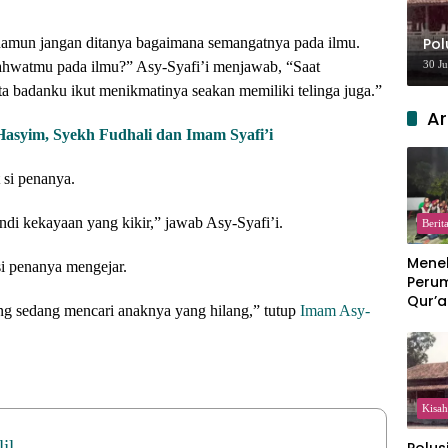
Pol
 namun jangan ditanya bagaimana semangatnya pada ilmu.
30 J
yahwatmu pada ilmu?” Asy-Syafi’i menjawab, “Saat
ta badanku ikut menikmatinya seakan memiliki telinga juga.”
Ar
asyim, Syekh Fudhali dan Imam Syafi’i
 si penanya.
di kekayaan yang kikir,” jawab Asy-Syafi’i.
Berit
Meneb
i penanya mengejar.
Perum
Qur’a
ng sedang mencari anaknya yang hilang,” tutup
Imam Asy-
Perpi
Hang
Kisah
il