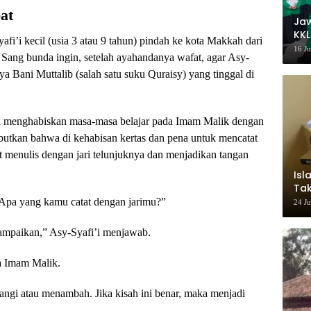
at
Ja
KKL
i’i kecil (usia 3 atau 9 tahun) pindah ke kota Makkah dari
Wak
16 J
 Sang bunda ingin, setelah ayahandanya wafat, agar Asy-
a Bani Muttalib (salah satu suku Quraisy) yang tinggal di
’i menghabiskan masa-masa belajar pada Imam Malik dengan
utkan bahwa di kehabisan kertas dan pena untuk mencatat
hat menulis dengan jari telunjuknya dan menjadikan tangan
Isl
Tak
Ke
Apa yang kamu catat dengan jarimu?”
24 J
Pem
ampaikan,” Asy-Syafi’i menjawab.
a Imam Malik.
angi atau menambah. Jika kisah ini benar, maka menjadi