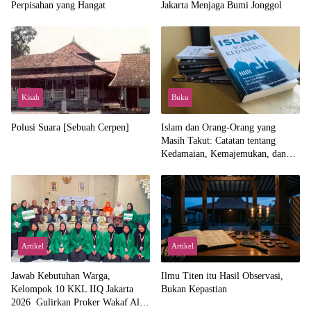
Perpisahan yang Hangat
Jakarta Menjaga Bumi Jonggol
Kisah
Buku
Polusi Suara [Sebuah Cerpen]
Islam dan Orang-Orang yang
Masih Takut: Catatan tentang
Kedamaian, Kemajemukan, dan
Negara dalam Pemikiran Masykuri
Abdillah
Artikel
Artikel
Jawab Kebutuhan Warga,
Ilmu Titen itu Hasil Observasi,
Kelompok 10 KKL IIQ Jakarta
Bukan Kepastian
2026 Gulirkan Proker Wakaf Al-