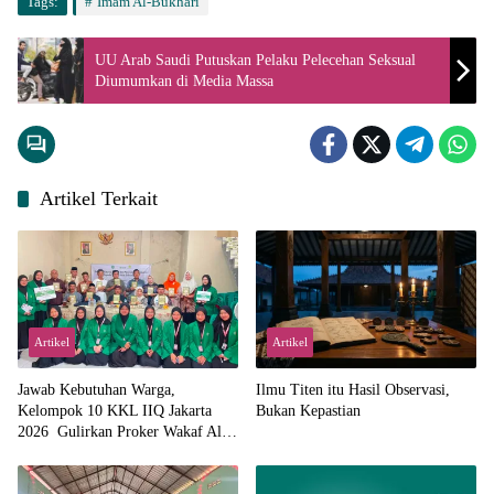
Tags:
Imam Al-Bukhari
UU Arab Saudi Putuskan Pelaku Pelecehan Seksual
Diumumkan di Media Massa
Artikel Terkait
Artikel
Artikel
Jawab Kebutuhan Warga,
Ilmu Titen itu Hasil Observasi,
Kelompok 10 KKL IIQ Jakarta
Bukan Kepastian
2026 Gulirkan Proker Wakaf Al-
Qur’an di Sukamanah