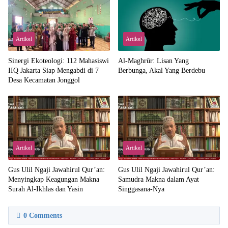
Artikel
Artikel
‎Sinergi Ekoteologi: 112 Mahasiswi
Al-Maghrūr: Lisan Yang
IIQ Jakarta Siap Mengabdi di 7
Berbunga, Akal Yang Berdebu
Desa Kecamatan Jonggol
Artikel
Artikel
Gus Ulil Ngaji Jawahirul Qur’an:
Gus Ulil Ngaji Jawahirul Qur’an:
Menyingkap Keagungan Makna
Samudra Makna dalam Ayat
Surah Al-Ikhlas dan Yasin
Singgasana-Nya
0
Comments