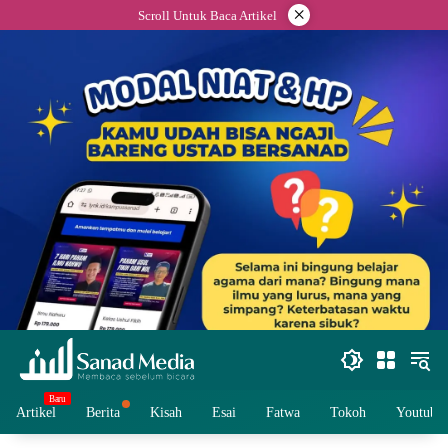
Skip
×
Scroll Untuk Baca Artikel
to
content
Artikel
Berita
Kisah
Esai
Fatwa
Tokoh
Youtube