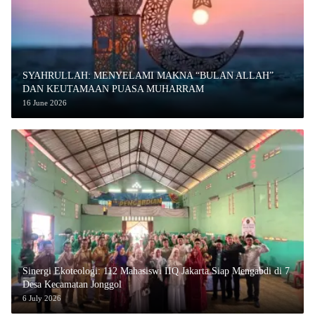
SYAHRULLAH: MENYELAMI MAKNA “BULAN ALLAH”
DAN KEUTAMAAN PUASA MUHARRAM
16 June 2026
‎Sinergi Ekoteologi: 112 Mahasiswi IIQ Jakarta Siap Mengabdi di 7
Desa Kecamatan Jonggol
6 July 2026