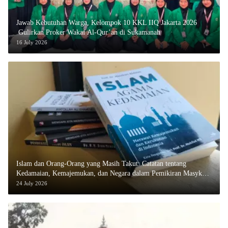
Jawab Kebutuhan Warga, Kelompok 10 KKL IIQ Jakarta 2026
Gulirkan Proker Wakaf Al-Qur’an di Sukamanah
16 July 2026
Islam dan Orang-Orang yang Masih Takut: Catatan tentang
Kedamaian, Kemajemukan, dan Negara dalam Pemikiran Masykuri
Abdillah
24 July 2026