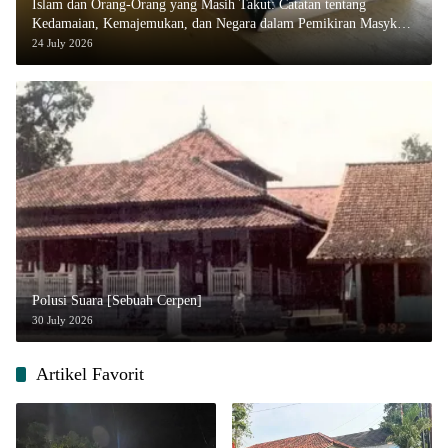
Islam dan Orang-Orang yang Masih Takut: Catatan tentang
Kedamaian, Kemajemukan, dan Negara dalam Pemikiran Masykuri
Abdillah
24 July 2026
Polusi Suara [Sebuah Cerpen]
30 July 2026
Artikel Favorit