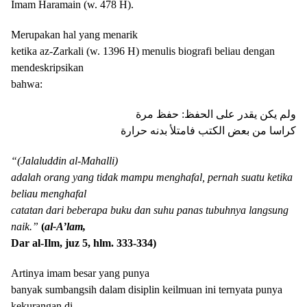
Imam Haramain (w. 478 H).
Merupakan hal yang menarik
ketika az-Zarkali (w. 1396 H) menulis biografi beliau dengan
mendeskripsikan
bahwa:
ﻭﻟﻢ ﻳﻜﻦ ﻳﻘﺪﺭ ﻋﻠﻰ اﻟﺤﻔﻆ: ﺣﻔﻆ ﻣﺮﺓ
ﻛﺮاﺳﺎ ﻣﻦ ﺑﻌﺾ اﻟﻜﺘﺐ ﻓﺎﻣﺘﻸ ﺑﺪﻧﻪ ﺣﺮاﺭﺓ
“(Jalaluddin al-Mahalli)
adalah orang yang tidak mampu menghafal, pernah suatu ketika
beliau menghafal
catatan dari beberapa buku dan suhu panas tubuhnya langsung
naik.”
(
al-A’lam,
Dar al-Ilm, juz 5, hlm. 333-334)
Artinya imam besar yang punya
banyak sumbangsih dalam disiplin keilmuan ini ternyata punya
kekurangan di