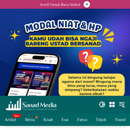
Skip
×
Scroll Untuk Baca Artikel
to
content
Artikel
Berita
Kisah
Esai
Fatwa
Tokoh
Youtube