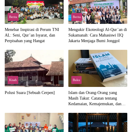
Berita
Berita
Menebar Inspirasi di Perum TNI
Mengukir Ekoteologi Al-Qur’an di
AL: Seni, Qur’an Isyarat, dan
Sukamanah: Cara Mahasiswi IIQ
Perpisahan yang Hangat
Jakarta Menjaga Bumi Jonggol
Kisah
Buku
Polusi Suara [Sebuah Cerpen]
Islam dan Orang-Orang yang
Masih Takut: Catatan tentang
Kedamaian, Kemajemukan, dan
Negara dalam Pemikiran Masykuri
Abdillah