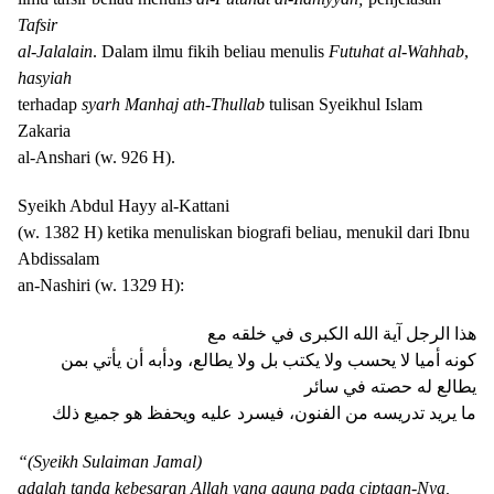
Tafsir
al-Jalalain
. Dalam ilmu fikih beliau menulis
Futuhat al-Wahhab
,
hasyiah
terhadap
syarh
Manhaj ath-Thullab
tulisan
S
y
e
ikhul Islam
Zakaria
al-Anshari (w. 926 H).
Syeikh Abdul Hayy al-Kattani
(w. 1382 H) ketika menuliskan biografi beliau, menukil dari Ibnu
Abdissalam
an-Nashiri (w. 1329 H):
ﻫﺬا اﻟﺮﺟﻞ ﺁﻳﺔ اﻟﻠﻪ اﻟﻜﺒﺮﻯ ﻓﻲ ﺧﻠﻘﻪ ﻣﻊ
ﻛﻮﻧﻪ ﺃﻣﻴﺎ ﻻ ﻳﺤﺴﺐ ﻭﻻ ﻳﻜﺘﺐ ﺑﻞ ﻭﻻ ﻳﻄﺎﻟﻊ، ﻭﺩﺃﺑﻪ ﺃﻥ ﻳﺄﺗﻲ ﺑﻤﻦ
ﻳﻄﺎﻟﻊ ﻟﻪ ﺣﺼﺘﻪ ﻓﻲ ﺳﺎﺋﺮ
ﻣﺎ ﻳﺮﻳﺪ ﺗﺪﺭﻳﺴﻪ ﻣﻦ اﻟﻔﻨﻮﻥ، ﻓﻴﺴﺮﺩ ﻋﻠﻴﻪ ﻭﻳﺤﻔﻆ ﻫﻮ ﺟﻤﻴﻊ ﺫﻟﻚ
“(Syeikh Sulaiman Jamal)
adalah tanda kebesaran Allah yang agung pada ciptaan-Nya,