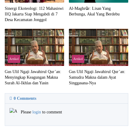
‎Sinergi Ekoteologi: 112 Mahasiswi
Al-Maghrūr: Lisan Yang
IIQ Jakarta Siap Mengabdi di 7
Berbunga, Akal Yang Berdebu
Desa Kecamatan Jonggol
Artikel
Artikel
Gus Ulil Ngaji Jawahirul Qur’an:
Gus Ulil Ngaji Jawahirul Qur’an:
Menyingkap Keagungan Makna
Samudra Makna dalam Ayat
Surah Al-Ikhlas dan Yasin
Singgasana-Nya
0
Comments
Please
login
to comment