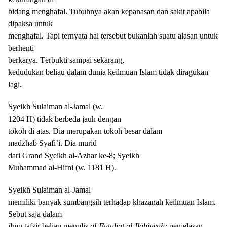
bidang menghafal. Tubuhnya akan kepanasan dan sakit apabila
dipaksa untuk
menghafal. Tapi ternyata hal tersebut bukanlah suatu alasan untuk
berhenti
berkarya
. T
erbukti sampai sekarang,
kedudukan beliau dalam dunia keilmuan Islam tidak diragukan
lagi.
Syeikh Sulaiman al-Jamal (w.
1204 H)
t
idak berbeda jauh dengan
tokoh di atas
. Dia
merupakan tokoh besar dalam
madzhab Syafi’i
. D
ia murid
dari Grand Syeikh al-Azhar ke-8;
Syeikh
Muhammad al-Hifni (w. 1181 H).
Syeikh Sulaiman al-Jamal
memiliki banyak sumbangsih terhadap khazanah keilmuan Islam.
Sebut saja dalam
ilmu tafsir beliau menulis
al-Futuhat al-Ilahiyyah;
penjelasan