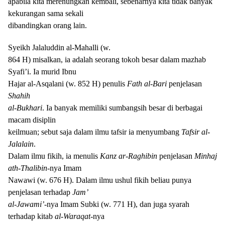
apabila kita merenungkan kembali, sebenarnya kita tidak banyak
kekurangan sama sekali
dibandingkan orang lain.
Syeikh Jalaluddin al-Mahalli (w.
864 H) misalkan, ia adalah seorang tokoh besar dalam mazhab
Syafi’i. Ia murid Ibnu
Hajar al-Asqalani (w. 852 H) penulis
Fath al-Bari
penjelasan
Shahih
al-Bukhari
. Ia banyak memiliki sumbangsih besar di berbagai
macam disiplin
keilmuan; sebut saja dalam ilmu tafsir ia menyumbang
Tafsir al-
Jalalain
.
Dalam ilmu fikih, ia menulis
Kanz ar-Raghibin
penjelasan
Minhaj
ath-Thalibin
-nya
I
mam
Nawawi (w. 676 H). Dalam ilmu ushul fikih beliau punya
penjelasan terhadap
Jam’
al-Jawami’
-nya Imam Subki (w. 771 H), dan juga syarah
terhadap kitab
al-Waraqat
-nya