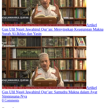
Artikel
Gus Ulil Ngaji Jawahirul Qur’an: Menyingkap Keagungan Makna
Surah Al-Ikhlas dan Yasin
Artikel
Gus Ulil Ngaji Jawahirul Qur’an: Samudra Makna dalam Ayat
Singgasana-Nya
0
Comments