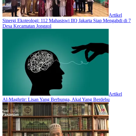
Artikel
‎Sinergi Ekoteologi: 112 Mahasiswi IIQ Jakarta Siap Mengabdi di 7
Desa Kecamatan Jonggol
Artikel
Al-Maghrūr: Lisan Yang Berbunga, Akal Yang Berdebu