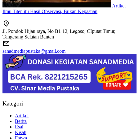
Artikel
Ilmu Titen itu Hasil Observasi, Bukan Kepastian
Jl. Pondok Hijau raya, No B1-12, Legoso, CIputat Timur,
Tangerang Selatan Banten
sanadmediapustaka@gmail.com
Kategori
Artikel
Berita
Esai
Kisah
Fatwa