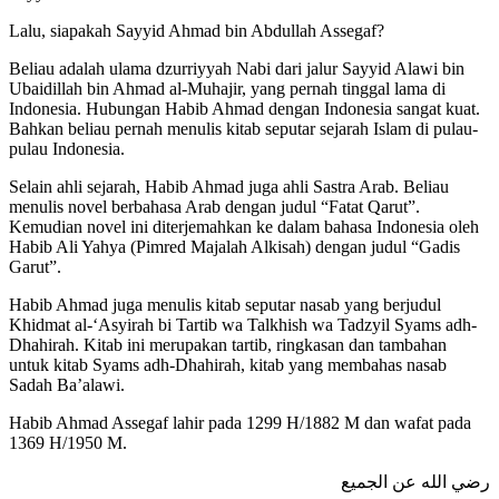
Lalu, siapakah Sayyid Ahmad bin Abdullah Assegaf?
Beliau adalah ulama dzurriyyah Nabi dari jalur Sayyid Alawi bin
Ubaidillah bin Ahmad al-Muhajir, yang pernah tinggal lama di
Indonesia. Hubungan Habib Ahmad dengan Indonesia sangat kuat.
Bahkan beliau pernah menulis kitab seputar sejarah Islam di pulau-
pulau Indonesia.
Selain ahli sejarah, Habib Ahmad juga ahli Sastra Arab. Beliau
menulis novel berbahasa Arab dengan judul “Fatat Qarut”.
Kemudian novel ini diterjemahkan ke dalam bahasa Indonesia oleh
Habib Ali Yahya (Pimred Majalah Alkisah) dengan judul “Gadis
Garut”.
Habib Ahmad juga menulis kitab seputar nasab yang berjudul
Khidmat al-‘Asyirah bi Tartib wa Talkhish wa Tadzyil Syams adh-
Dhahirah. Kitab ini merupakan tartib, ringkasan dan tambahan
untuk kitab Syams adh-Dhahirah, kitab yang membahas nasab
Sadah Ba’alawi.
Habib Ahmad Assegaf lahir pada 1299 H/1882 M dan wafat pada
1369 H/1950 M.
رضي الله عن الجميع