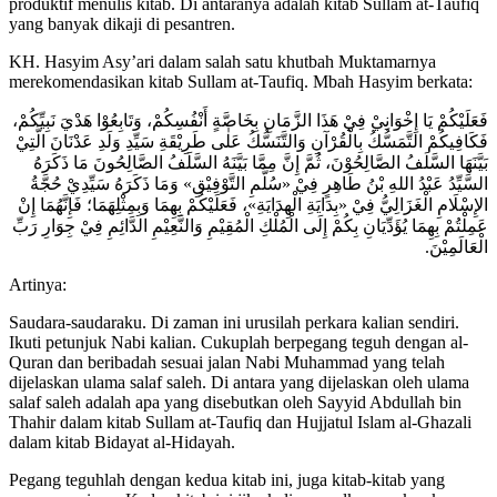
produktif menulis kitab. Di antaranya adalah kitab Sullam at-Taufiq
yang banyak dikaji di pesantren.
KH. Hasyim Asy’ari dalam salah satu khutbah Muktamarnya
merekomendasikan kitab Sullam at-Taufiq. Mbah Hasyim berkata:
فَعَلَيْكُمْ يَا إِخْوَانِيْ فِيْ هَذَا الزَّمَانِ بِخَاصَّةٍ أَنْفُسِكُمْ، وَتَابِعُوْا هَدْيَ نَبِيِّكُمْ،
فَكَافِيكُمْ التَّمَسُّكُ بِالْقُرْآنِ وَالتَّنَسُّكُ عَلٰى طَرِيْقَةِ سَيِّدِ وَلَدِ عَدْنَانَ الَّتِيْ
بَيَّنَهَا السَّلَفُ الصَّالِحُوْنَ، ثُمَّ إِنَّ مِمَّا بَيَّنَهُ السَّلَفُ الصَّالِحُونَ مَا ذَكَرَهُ
السَّيِّدُ عَبْدُ اللهِ بْنُ طَاهِرٍ فِيْ «سُلَّمِ التَّوْفِيْقِ» وَمَا ذَكَرَهُ سَيِّدِيْ حُجَّةُ
الإِسْلَامِ الْغَزَالِيُّ فِيْ «بِدَايَةِ الْهِدَايَةِ»، فَعَلَيْكُمْ بِهِمَا وَبِمِثْلِهَمَا؛ فَإِنَّهُمَا إِنْ
عَمِلْتُمْ بِهِمَا يُؤَدِّيَانِ بِكُمْ إِلَى الْمُلْكِ الْمُقِيْمِ وَالنَّعِيْمِ الدَّائِمِ فِيْ جِوَارِ رَبِّ
.
الْعَالَمِيْنَ
Artinya:
Saudara-saudaraku. Di zaman ini urusilah perkara kalian sendiri.
Ikuti petunjuk Nabi kalian. Cukuplah berpegang teguh dengan al-
Quran dan beribadah sesuai jalan Nabi Muhammad yang telah
dijelaskan ulama salaf saleh. Di antara yang dijelaskan oleh ulama
salaf saleh adalah apa yang disebutkan oleh Sayyid Abdullah bin
Thahir dalam kitab Sullam at-Taufiq dan Hujjatul Islam al-Ghazali
dalam kitab Bidayat al-Hidayah.
Pegang teguhlah dengan kedua kitab ini, juga kitab-kitab yang