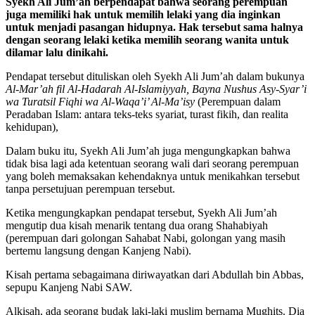
Syekh Ali Jum’ah berpendapat bahwa seorang perempuan
juga memiliki hak untuk memilih lelaki yang dia inginkan
untuk menjadi pasangan hidupnya. Hak tersebut sama halnya
dengan seorang lelaki ketika memilih seorang wanita untuk
dilamar lalu dinikahi.
Pendapat tersebut dituliskan oleh Syekh Ali Jum’ah dalam bukunya
Al-Mar’ah fil Al-Hadarah Al-Islamiyyah, Bayna Nushus Asy-Syar’i
wa Turatsil Fiqhi wa Al-Waqa’i’ Al-Ma’isy
(Perempuan dalam
Peradaban Islam: antara teks-teks syariat, turast fikih, dan realita
kehidupan),
Dalam buku itu, Syekh Ali Jum’ah juga mengungkapkan bahwa
tidak bisa lagi ada ketentuan seorang wali dari seorang perempuan
yang boleh memaksakan kehendaknya untuk menikahkan tersebut
tanpa persetujuan perempuan tersebut.
Ketika mengungkapkan pendapat tersebut, Syekh Ali Jum’ah
mengutip dua kisah menarik tentang dua orang Shahabiyah
(perempuan dari golongan Sahabat Nabi, golongan yang masih
bertemu langsung dengan Kanjeng Nabi).
Kisah pertama sebagaimana diriwayatkan dari Abdullah bin Abbas,
sepupu Kanjeng Nabi SAW.
Alkisah, ada seorang budak laki-laki muslim bernama Mughits. Dia