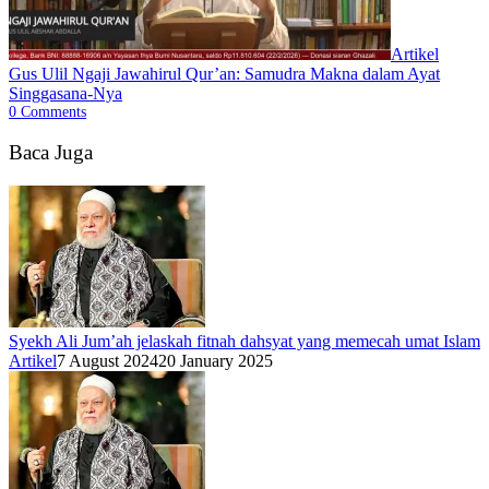
Artikel
Gus Ulil Ngaji Jawahirul Qur’an: Samudra Makna dalam Ayat
Singgasana-Nya
0
Comments
Baca Juga
Syekh Ali Jum’ah jelaskah fitnah dahsyat yang memecah umat Islam
Artikel
7 August 2024
20 January 2025