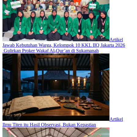
Artikel
Jawab Kebutuhan Warga, Kelompok 10 KKL IIQ Jakarta 2026
Gulirkan Proker Wakaf Al-Qur’an di Sukamanah
Artikel
Ilmu Titen itu Hasil Observasi, Bukan Kepastian