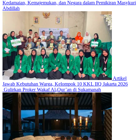
Kedamaian, Kemajemukan, dan Negara dalam Pemikiran Masykuri
Abdillah
Artikel
Jawab Kebutuhan Warga, Kelompok 10 KKL IIQ Jakarta 2026
Gulirkan Proker Wakaf Al-Qur’an di Sukamanah