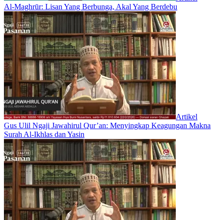
Al-Maghrūr: Lisan Yang Berbunga, Akal Yang Berdebu
Artikel
Gus Ulil Ngaji Jawahirul Qur’an: Menyingkap Keagungan Makna
Surah Al-Ikhlas dan Yasin