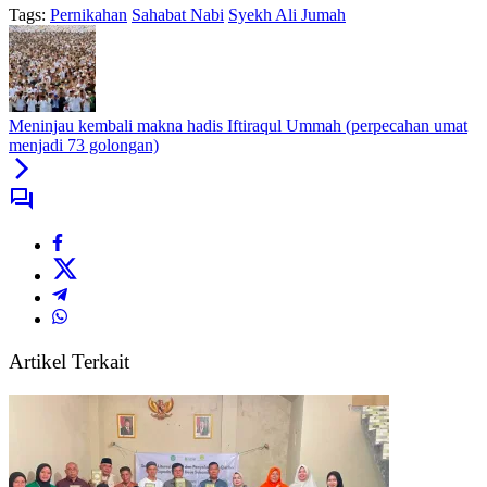
Tags:
Pernikahan
Sahabat Nabi
Syekh Ali Jumah
Meninjau kembali makna hadis Iftiraqul Ummah (perpecahan umat
menjadi 73 golongan)
Artikel Terkait