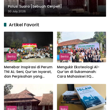
Polusi Suara [Sebuah Cerpen]
30 July 2026
Artikel Favorit
Berita
Berita
Menebar Inspirasi di Perum
Mengukir Ekoteologi Al-
TNI AL: Seni, Qur’an Isyarat,
Qur’an di Sukamanah:
dan Perpisahan yang
Cara Mahasiswi IIQ
Hangat
Jakarta Menjaga Bumi
Jonggol
Kisah
Buku