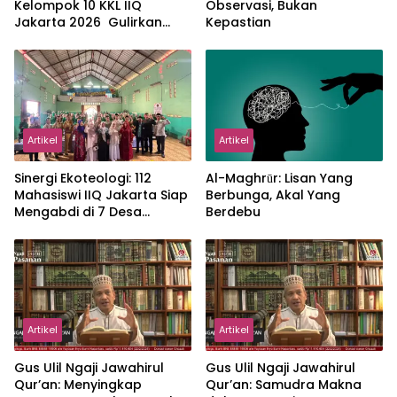
Kelompok 10 KKL IIQ
Observasi, Bukan
Jakarta 2026 Gulirkan
Kepastian
Proker Wakaf Al-Qur’an di
Sukamanah
Artikel
Artikel
‎Sinergi Ekoteologi: 112
Al-Maghrūr: Lisan Yang
Mahasiswi IIQ Jakarta Siap
Berbunga, Akal Yang
Mengabdi di 7 Desa
Berdebu
Kecamatan Jonggol
Artikel
Artikel
Gus Ulil Ngaji Jawahirul
Gus Ulil Ngaji Jawahirul
Qur’an: Menyingkap
Qur’an: Samudra Makna