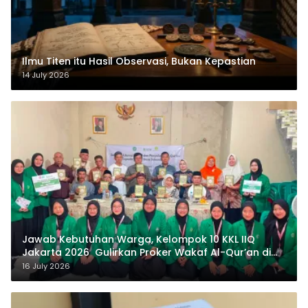
Ilmu Titen itu Hasil Observasi, Bukan Kepastian
14 July 2026
Jawab Kebutuhan Warga, Kelompok 10 KKL IIQ
Jakarta 2026 Gulirkan Proker Wakaf Al-Qur’an di
Sukamanah
16 July 2026