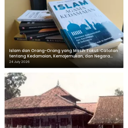
Islam dan Orang-Orang yang Masih Takut: Catatan
tentang Kedamaian, Kemajemukan, dan Negara
dalam Pemikiran Masykuri Abdillah
24 July 2026