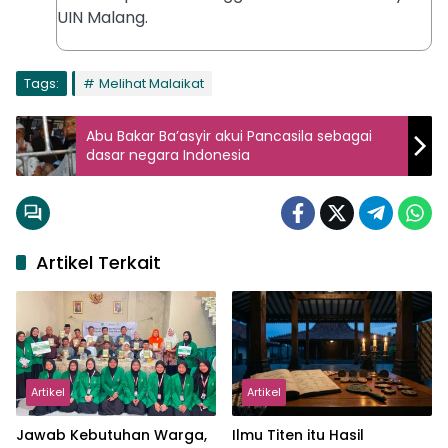
UIN Malang.
Tags:
Melihat Malaikat
Abu Bakar Ba’asyir akui Pancasila sebagai
dasar negara Indonesia
Artikel Terkait
Artikel
Artikel
Jawab Kebutuhan Warga,
Ilmu Titen itu Hasil