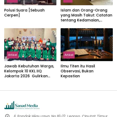
Polusi Suara [Sebuah
Islam dan Orang-Orang
Cerpen]
yang Masih Takut: Catatan
tentang Kedamaian,
Kemajemukan, dan Negara
dalam Pemikiran Masykuri
Abdillah
Artikel
Artikel
Jawab Kebutuhan Warga,
Ilmu Titen itu Hasil
Kelompok 10 KKL IIQ
Observasi, Bukan
Jakarta 2026 Gulirkan
Kepastian
Proker Wakaf Al-Qur’an di
Sukamanah
Jl. Pondok Hijau raya, No B1-12, Legoso, CIputat Timur,