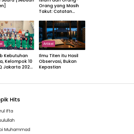
i Suara [Sebuah
Islam dan Orang-
en]
Orang yang Masih
Takut: Catatan
tentang Kedamaian,
Kemajemukan, dan
Negara dalam
Pemikiran Masykuri
Abdillah
el
Artikel
b Kebutuhan
Ilmu Titen itu Hasil
a, Kelompok 10
Observasi, Bukan
IQ Jakarta 2026
Kepastian
kan Proker
 Al-Qur’an di
manah
pik Hits
ul Ifta
sulullah
bi Muhammad