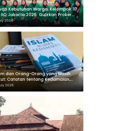
wab Kebutuhan Warga, Kelompok 10
 IIQ Jakarta 2026 Gulirkan Proker
af Al-Qur’an di Sukamanah
uly 2026
am dan Orang-Orang yang Masih
ut: Catatan tentang Kedamaian,
majemukan, dan Negara dalam
uly 2026
ikiran Masykuri Abdillah