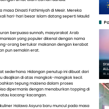
a masa Dinasti Fathimiyah di Mesir. Mereka
li hari-hari besar Islam datang seperti Maulid
Po
njuran berpuasa sunnah, masyarakat Arab
manisan yang populer dikenal dengan nama
rang-orang bertukar makanan dengan kerabat
n pun semakin erat.
SYA
AL
 sederhana. Hidangan penutup ini dibuat dari
MU
16 J
u disajikan di atas mangkok-mangkok kecil.
bahkan tepung maizena dalam proses
isa dipermanis dengan menaburkan topping di
pa atau kacang-kacangan.
uliner Halawa Asyura baru muncul pada masa