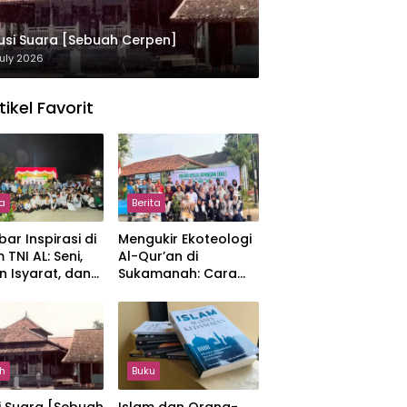
usi Suara [Sebuah Cerpen]
uly 2026
tikel Favorit
ta
Berita
ar Inspirasi di
Mengukir Ekoteologi
 TNI AL: Seni,
Al-Qur’an di
n Isyarat, dan
Sukamanah: Cara
sahan yang
Mahasiswi IIQ
at
Jakarta Menjaga
Bumi Jonggol
h
Buku