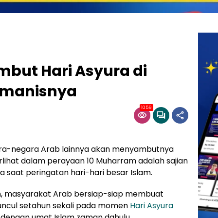
ambut Hari Asyura di
-manisnya
1059
gara-negara Arab lainnya akan menyambutnya
erlihat dalam perayaan 10 Muharram adalah sajian
 saat peringatan hari-hari besar Islam.
, masyarakat Arab bersiap-siap membuat
 muncul setahun sekali pada momen
Hari Asyura
h dengan umat Islam zaman dahulu.