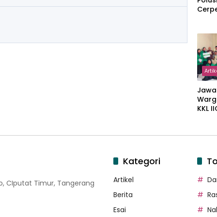
Polus
Cerp
Artik
Jawa
Warg
KKL I
Gulir
Wakaf
Suka
Kategori
To
Artikel
Dar
oso, CIputat Timur, Tangerang
Berita
Ra
Esai
Na