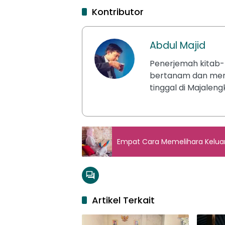
Kontributor
Abdul Majid
Penerjemah kitab-k
bertanam dan meng
tinggal di Majaleng
Empat Cara Memelihara Kelua
Artikel Terkait