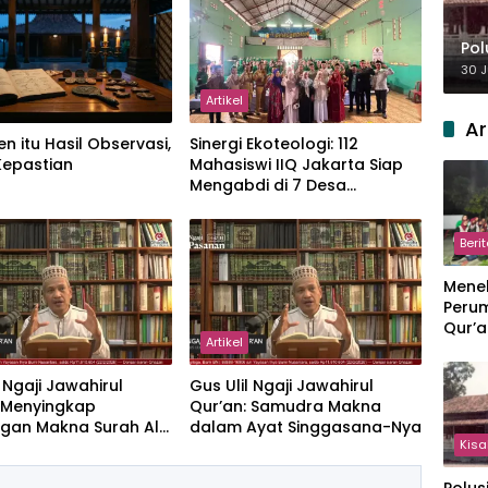
Pol
30 J
Artikel
Ar
en itu Hasil Observasi,
‎Sinergi Ekoteologi: 112
Kepastian
Mahasiswi IIQ Jakarta Siap
Mengabdi di 7 Desa
Kecamatan Jonggol
Beri
Meneb
Perum
Qur’a
Artikel
Perpi
Hang
l Ngaji Jawahirul
Gus Ulil Ngaji Jawahirul
: Menyingkap
Qur’an: Samudra Makna
gan Makna Surah Al-
dalam Ayat Singgasana-Nya
Kisa
dan Yasin