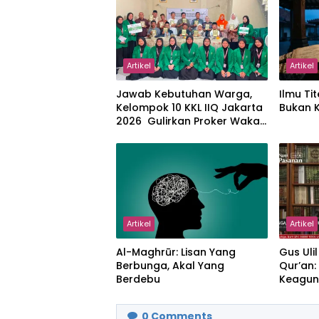
Artikel
Artikel
Jawab Kebutuhan Warga,
Ilmu Tit
Kelompok 10 KKL IIQ Jakarta
Bukan 
2026 Gulirkan Proker Wakaf
Al-Qur’an di Sukamanah
Artikel
Artikel
Al-Maghrūr: Lisan Yang
Gus Uli
Berbunga, Akal Yang
Qur’an
Berdebu
Keagun
Ikhlas 
0
Comments