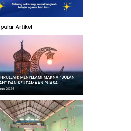
pular Artikel
HRULLAH: MENYELAMI MAKNA “BULAN
LAH” DAN KEUTAMAAN PUASA
HARRAM
une 2026