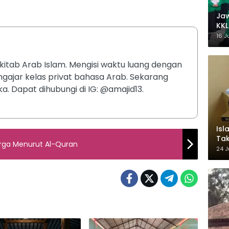
Ja
KKL
Wak
16 J
itab Arab Islam. Mengisi waktu luang dengan
ajar kelas privat bahasa Arab. Sekarang
ka. Dapat dihubungi di IG: @amajid13.
Isl
Tak
rga Menurut Al-Quran
Ke
24 J
Pem