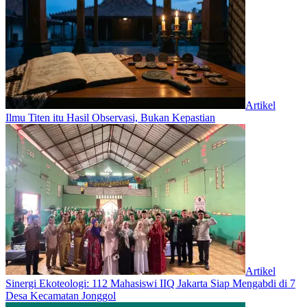
Artikel
Ilmu Titen itu Hasil Observasi, Bukan Kepastian
Artikel
‎Sinergi Ekoteologi: 112 Mahasiswi IIQ Jakarta Siap Mengabdi di 7
Desa Kecamatan Jonggol