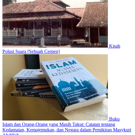
Kisah
Polusi Suara [Sebuah Cerpen]
Buku
Islam dan Orang-Orang yang Masih Takut: Catatan tentang
Kedamaian, Kemajemukan, dan Negara dalam Pemikiran Masykuri