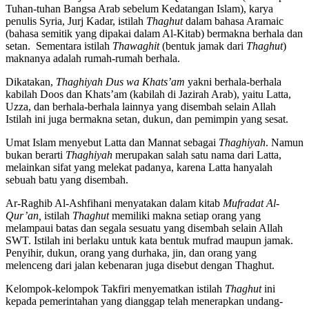
Tuhan-tuhan Bangsa Arab sebelum Kedatangan Islam), karya
penulis Syria, Jurj Kadar, istilah
Thaghut
dalam bahasa Aramaic
(bahasa semitik yang dipakai dalam Al-Kitab) bermakna berhala dan
setan. Sementara istilah
Thawaghit
(bentuk jamak dari
Thaghut
)
maknanya adalah rumah-rumah berhala.
Dikatakan,
Thaghiyah Dus wa Khats’am
yakni berhala-berhala
kabilah Doos dan Khats’am (kabilah di Jazirah Arab), yaitu Latta,
Uzza, dan berhala-berhala lainnya yang disembah selain Allah
Istilah ini juga bermakna setan, dukun, dan pemimpin yang sesat.
Umat Islam menyebut Latta dan Mannat sebagai
Thaghiyah
. Namun
bukan berarti
Thaghiyah
merupakan salah satu nama dari Latta,
melainkan sifat yang melekat padanya, karena Latta hanyalah
sebuah batu yang disembah.
Ar-Raghib Al-Ashfihani menyatakan dalam kitab
Mufradat Al-
Qur’an,
istilah
Thaghut
memiliki makna setiap orang yang
melampaui batas dan segala sesuatu yang disembah selain Allah
SWT. Istilah ini berlaku untuk kata bentuk mufrad maupun jamak.
Penyihir, dukun, orang yang durhaka, jin, dan orang yang
melenceng dari jalan kebenaran juga disebut dengan Thaghut.
Kelompok-kelompok Takfiri menyematkan istilah
Thaghut
ini
kepada pemerintahan yang dianggap telah menerapkan undang-