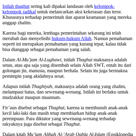
Istilah thaghut
sering kali dipakai landasan oleh
kelompok-
kelompok radikal
untuk melancarkan aksi kekerasan dan teror.
Khususnya terhadap pemerintah dan aparat keamanan yang mereka
anggap zhalim.
Karena bagi mereka, lembaga pemerintahan sekarang ini telah
merubah dan menyelisihi
hukum-hukum Allah
. Namun pemahaman
seperti ini merupakan pemahaman yang kurang tepat, kalau tidak
bisa dianggap sebagai pemahaman yang salah.
Dalam
Al-Mu’jam Al-Lughawi,
istilah
Thaghut
maknanya adalah
setan, atau apa saja yang disembah selain Allah SWT, entah itu dari
golongan jin, manusia, maupun berhala. Selain itu juga bermakna
pemimpin yang akidahnya sesat.
Adapun istilah
Thaghiyah
, maknanya adalah orang yang zhalim,
melampaui batas, dan sewenang-wenang. Istilah ini berlaku untuk
mudzakkar maupun muannats.
Fir’aun disebut sebagai
Thaghut
, karena ia membunuh anak-anak
kecil laki-laki dan masih tetap membiarkan hidup anak-anak
perempuan. Para diktator yang sewenang-wenang terhadap
rakyaknya juga disebut sebagai
Thaghut
.
Dalam kitab
Mu’jam Alihah Al-‘Arab Qabla Al-Islam
(Ensiklopedia