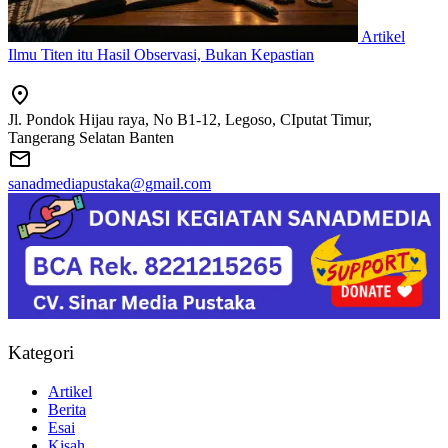
Artikel
Ilmu Titen itu Hasil Observasi, Bukan Kepastian
Jl. Pondok Hijau raya, No B1-12, Legoso, CIputat Timur,
Tangerang Selatan Banten
sanadmediapustaka@gmail.com
Kategori
Artikel
Berita
Esai
Kisah