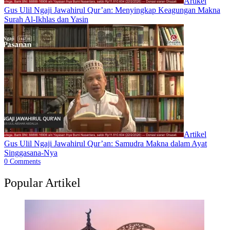
Artikel
Gus Ulil Ngaji Jawahirul Qur’an: Menyingkap Keagungan Makna
Surah Al-Ikhlas dan Yasin
Artikel
Gus Ulil Ngaji Jawahirul Qur’an: Samudra Makna dalam Ayat
Singgasana-Nya
0
Comments
Popular Artikel