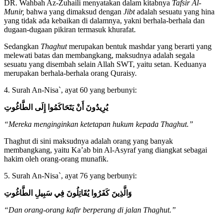
DR. Wahbah Az-Zuhaili menyatakan dalam kitabnya
Tafsir Al-
Munir,
bahwa yang dimaksud dengan
Jibt
adalah sesuatu yang hina
yang tidak ada kebaikan di dalamnya, yakni berhala-berhala dan
dugaan-dugaan pikiran termasuk khurafat.
Sedangkan
Thaghut
merupakan bentuk mashdar yang berarti yang
melewati batas dan membangkang, maksudnya adalah segala
sesuatu yang disembah selain Allah SWT, yaitu setan. Keduanya
merupakan berhala-berhala orang Quraisy.
4. Surah An-Nisa`, ayat 60 yang berbunyi:
يُرِيدُونَ أَنْ يَتَحَاكَمُوا إِلَى الطَّاغُوتِ
“Mereka menginginkan ketetapan hukum kepada Thaghut.”
Thaghut di sini maksudnya adalah orang yang banyak
membangkang, yaitu Ka’ab bin Al-Asyraf yang diangkat sebagai
hakim oleh orang-orang munafik.
5. Surah An-Nisa`, ayat 76 yang berbunyi:
وَالَّذِينَ كَفَرُوا يُقَاتِلُونَ فِي سَبِيلِ الطَّاغُوتِ
“Dan orang-orang kafir berperang di jalan Thaghut.”