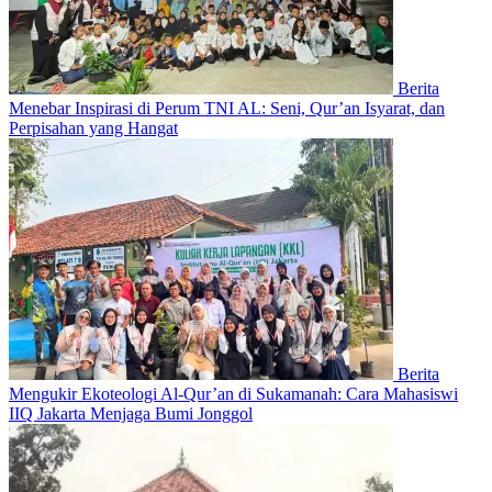
Berita
Menebar Inspirasi di Perum TNI AL: Seni, Qur’an Isyarat, dan
Perpisahan yang Hangat
Berita
Mengukir Ekoteologi Al-Qur’an di Sukamanah: Cara Mahasiswi
IIQ Jakarta Menjaga Bumi Jonggol