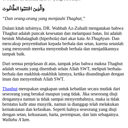
وَالَّذِينَ اجْتَنَبُوا الطَّاغُوتَ
“Dan orang-orang yang menjauhi Thaghut,”
Dalam kitab tafsirnya, DR. Wahbah Az-Zuhaili mengatakan bahwa
Thaghut adalah puncak kesesatan dan melampaui batas. Ini adalah
bentuk Mubalaghah (hiperbola) dari akar kata
At-Thughyan
. Dan
mencakup penyembahan kepada berhala dan setan, karena setanlah
yang menyuruh mereka menyembah berhala dan menjadikannya
tampak baik.
Dari semua penjelasan di atas, tampak jelas bahwa makna Thaghut
adalah sesuatu yang disembah selain Allah SWT, meliputi berhala-
berhala dan makhluk-makhluk lainnya, ketika disandingkan dengan
iman dan menyembah Allah SWT.
Thaghut
merupakan ungkapan untuk kebatilan secara mutlak dari
seseorang yang berakal maupun yang tidak. Jika seseorang diuji
dengannya namun ia tidak sampai menyembahnya, maka ia tidak
berstatus kafir atau musyrik, namun ia dianggap telah melakukan
kemaksiatan dan kefasikan. Seperti halnya seseorang yang diuji
dengan setan, kekuasaan, harta, perempuan, dan lain sebagainya.
Wallahu A’lam.