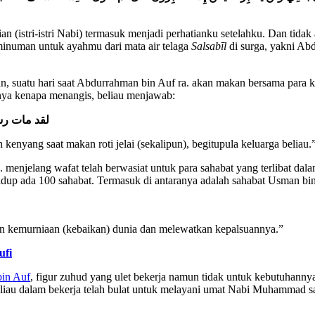
 (istri-istri Nabi) termasuk menjadi perhatianku setelahku. Dan tidak 
inuman untuk ayahmu dari mata air telaga
Salsab
ī
l
di surga, yakni Abd
n, suatu hari saat Abdurrahman bin Auf ra. akan makan bersama para k
nya kenapa menangis, beliau menjawab:
لقد مات رس
 kenyang saat makan roti jelai (sekalipun), begitupula keluarga beliau.
 menjelang wafat telah berwasiat untuk para sahabat yang terlibat dal
idup ada 100 sahabat. Termasuk di antaranya adalah sahabat Usman bin A
an kemurniaan (kebaikan) dunia dan melewatkan kepalsuannya.”
ufi
in Auf
, figur zuhud yang ulet bekerja namun tidak untuk kebutuhan
 beliau dalam bekerja telah bulat untuk melayani umat Nabi Muhammad s