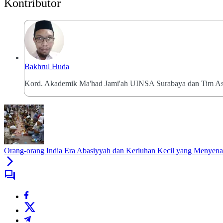
Kontributor
Bakhrul Huda
Kord. Akademik Ma'had Jami'ah UINSA Surabaya dan Tim Asw
Orang-orang India Era Abasiyyah dan Keriuhan Kecil yang Menyen