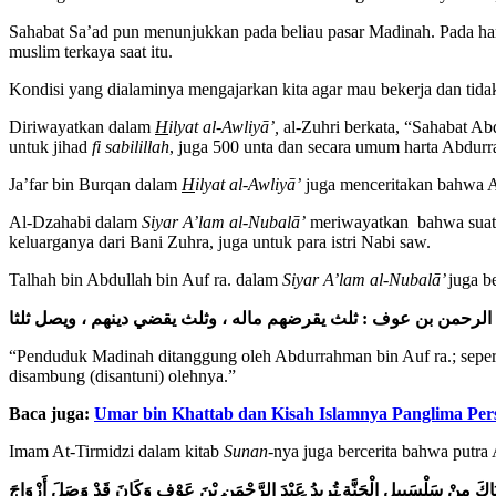
Sahabat Sa’ad pun menunjukkan pada beliau pasar Madinah. Pada hari
muslim terkaya saat itu.
Kondisi yang dialaminya mengajarkan kita agar mau bekerja dan tida
Diriwayatkan dalam
H
ilyat al-Awliy
ā
’,
al-Zuhri berkata, “Sahabat A
untuk jihad
fi sabilillah
, juga 500 unta dan secara umum harta Abdur
Ja’far bin Burqan dalam
H
ilyat al-Awliy
ā
’
juga menceritakan bahwa 
Al-Dzahabi dalam
Siyar A’lam al-Nubal
ā
’
meriwayatkan bahwa suatu 
keluarganya dari Bani Zuhra, juga untuk para istri Nabi saw.
Talhah bin Abdullah bin Auf ra. dalam
Siyar A’lam al-Nubal
ā
’
juga be
د الرحمن بن عوف : ثلث يقرضهم ماله ، وثلث يقضي دينهم ، ويصل ثلثا
“Penduduk Madinah ditanggung oleh Abdurrahman bin Auf ra.; seperti
disambung (disantuni) olehnya.”
Baca juga:
Umar bin Khattab dan Kisah Islamnya Panglima Pe
Imam At-Tirmidzi dalam kitab
Sunan
-nya juga bercerita bahwa putra
 أَبَاكَ مِنْ سَلْسَبِيلِ الْجَنَّةِ تُرِيدُ عَبْدَ الرَّحْمَنِ بْنَ عَوْفٍ وَكَانَ قَدْ وَصَلَ أَزْوَاجَ