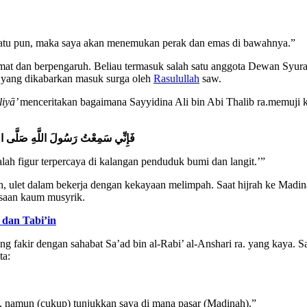
 batu pun, maka saya akan menemukan perak dan emas di bawahnya.”
ormat dan berpengaruh. Beliau termasuk salah satu anggota Dewan Syur
t yang dikabarkan masuk surga oleh
Rasulullah
saw.
liy
ā
’
menceritakan bagaimana Sayyidina Ali bin Abi Thalib ra.memuji k
فَإِنِّي سَمِعْتُ رَسُولَ اللَّهِ صَلَّى اللَ
ah figur terpercaya di kalangan penduduk bumi dan langit.’”
jin, ulet dalam bekerja dengan kekayaan melimpah. Saat hijrah ke Ma
ksaan kaum musyrik.
 dan Tabi’in
g fakir dengan sahabat Sa’ad bin al-Rabi’ al-Anshari ra. yang kaya. 
ta:
namun (cukup) tunjukkan saya di mana pasar (Madinah).”