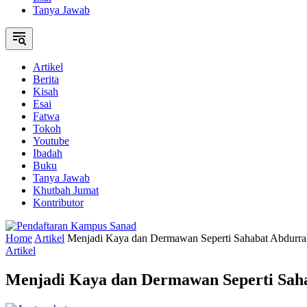
Tanya Jawab
Artikel
Berita
Kisah
Esai
Fatwa
Tokoh
Youtube
Ibadah
Buku
Tanya Jawab
Khutbah Jumat
Kontributor
Home
Artikel
Menjadi Kaya dan Dermawan Seperti Sahabat Abdurr
Artikel
Menjadi Kaya dan Dermawan Seperti Sah