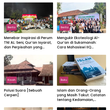
Berita
Berita
Menebar Inspirasi di Perum
Mengukir Ekoteologi Al-
TNI AL: Seni, Qur’an Isyarat,
Qur’an di Sukamanah:
dan Perpisahan yang
Cara Mahasiswi IIQ
Hangat
Jakarta Menjaga Bumi
Jonggol
Kisah
Buku
Polusi Suara [Sebuah
Islam dan Orang-Orang
Cerpen]
yang Masih Takut: Catatan
tentang Kedamaian,
Kemajemukan, dan Negara
dalam Pemikiran Masykuri