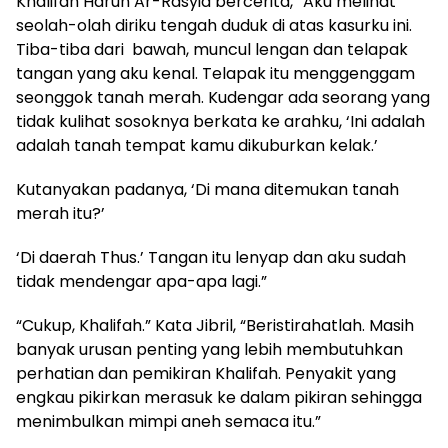
Khalifah Harun Ar-Rasyid bercerita, “Aku melihat
seolah-olah diriku tengah duduk di atas kasurku ini.
Tiba-tiba dari bawah, muncul lengan dan telapak
tangan yang aku kenal. Telapak itu menggenggam
seonggok tanah merah. Kudengar ada seorang yang
tidak kulihat sosoknya berkata ke arahku, ‘Ini adalah
adalah tanah tempat kamu dikuburkan kelak.’
Kutanyakan padanya, ‘Di mana ditemukan tanah
merah itu?’
‘Di daerah Thus.’ Tangan itu lenyap dan aku sudah
tidak mendengar apa-apa lagi.”
“Cukup, Khalifah.” Kata Jibril, “Beristirahatlah. Masih
banyak urusan penting yang lebih membutuhkan
perhatian dan pemikiran Khalifah. Penyakit yang
engkau pikirkan merasuk ke dalam pikiran sehingga
menimbulkan mimpi aneh semaca itu.”