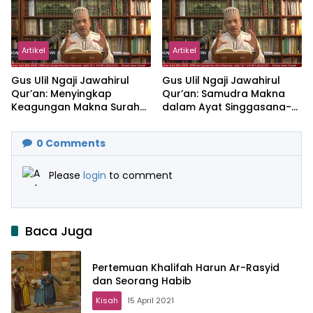
Artikel
Artikel
Gus Ulil Ngaji Jawahirul
Gus Ulil Ngaji Jawahirul
Qur’an: Menyingkap
Qur’an: Samudra Makna
Keagungan Makna Surah
dalam Ayat Singgasana-
Al-Ikhlas dan Yasin
Nya
0
Comments
Please
login
to comment
Baca Juga
Pertemuan Khalifah Harun Ar-Rasyid
dan Seorang Habib
Kisah
15 April 2021