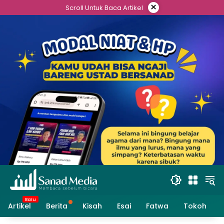
Skip
×
Scroll Untuk Baca Artikel
to
content
Artikel
Berita
Kisah
Esai
Fatwa
Tokoh