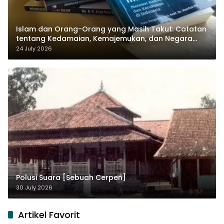
Islam dan Orang-Orang yang Masih Takut: Catatan
tentang Kedamaian, Kemajemukan, dan Negara
dalam Pemikiran Masykuri Abdillah
24 July 2026
Polusi Suara [Sebuah Cerpen]
30 July 2026
Artikel Favorit