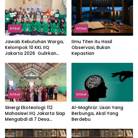
Artikel
Artikel
Jawab Kebutuhan Warga,
Ilmu Titen itu Hasil
Kelompok 10 KKL IIQ
Observasi, Bukan
Jakarta 2026 Gulirkan
Kepastian
Proker Wakaf Al-Qur’an di
Sukamanah
Artikel
Artikel
‎Sinergi Ekoteologi: 112
Al-Maghrūr: Lisan Yang
Mahasiswi IIQ Jakarta Siap
Berbunga, Akal Yang
Mengabdi di 7 Desa
Berdebu
Kecamatan Jonggol