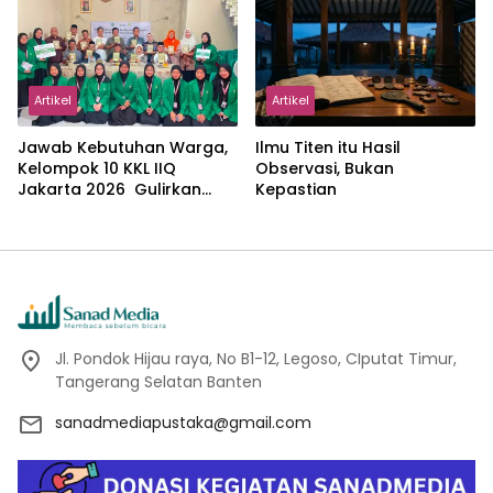
Abdillah
Artikel
Artikel
Jawab Kebutuhan Warga,
Ilmu Titen itu Hasil
Kelompok 10 KKL IIQ
Observasi, Bukan
Jakarta 2026 Gulirkan
Kepastian
Proker Wakaf Al-Qur’an di
Sukamanah
Jl. Pondok Hijau raya, No B1-12, Legoso, CIputat Timur,
Tangerang Selatan Banten
sanadmediapustaka@gmail.com