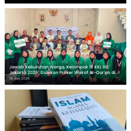
Jawab Kebutuhan Warga, Kelompok 10 KKL IIQ
Jakarta 2026 Gulirkan Proker Wakaf Al-Qur’an di
Sukamanah
16 July 2026