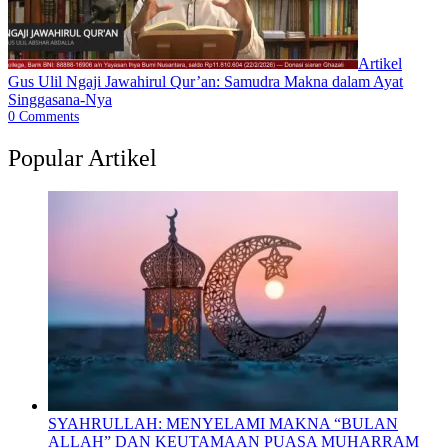
Artikel
Gus Ulil Ngaji Jawahirul Qur’an: Samudra Makna dalam Ayat
Singgasana-Nya
0
Comments
Popular Artikel
SYAHRULLAH: MENYELAMI MAKNA “BULAN
ALLAH” DAN KEUTAMAAN PUASA MUHARRAM