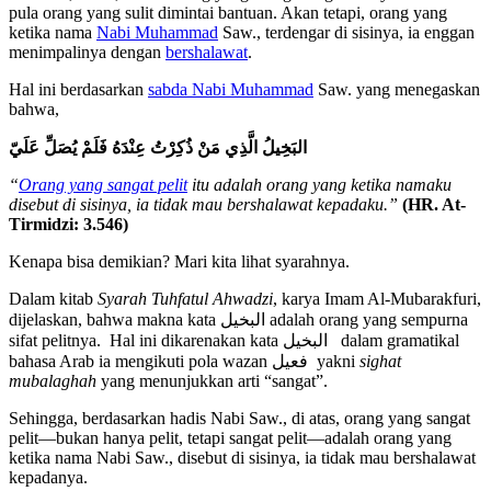
pula orang yang sulit dimintai bantuan. Akan tetapi, orang yang
ketika nama
Nabi Muhammad
Saw., terdengar di sisinya, ia enggan
menimpalinya dengan
bershalawat
.
Hal ini berdasarkan
sabda Nabi Muhammad
Saw. yang menegaskan
bahwa,
البَخِيلُ الَّذِي مَنْ ذُكِرْتُ عِنْدَهُ فَلَمْ يُصَلِّ عَلَيّ
“
Orang yang sangat pelit
itu adalah orang yang ketika namaku
disebut di sisinya, ia tidak mau bershalawat kepadaku.”
(HR. At-
Tirmidzi: 3.546)
Kenapa bisa demikian? Mari kita lihat syarahnya.
Dalam kitab
Syarah Tuhfatul Ahwadzi
, karya Imam Al-Mubarakfuri,
dijelaskan, bahwa makna kata البخيل adalah orang yang sempurna
sifat pelitnya. Hal ini dikarenakan kata البخيل dalam gramatikal
bahasa Arab ia mengikuti pola wazan فعيل yakni
sigh
a
t
mubalagh
a
h
yang menunjukkan arti “sangat”.
Sehingga, berdasarkan hadis Nabi Saw., di atas, orang yang sangat
pelit—bukan hanya pelit, tetapi sangat pelit—adalah orang yang
ketika nama Nabi Saw., disebut di sisinya, ia tidak mau bershalawat
kepadanya.