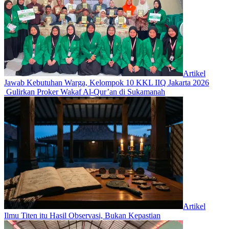
Artikel
Jawab Kebutuhan Warga, Kelompok 10 KKL IIQ Jakarta 2026
Gulirkan Proker Wakaf Al-Qur’an di Sukamanah
Artikel
Ilmu Titen itu Hasil Observasi, Bukan Kepastian