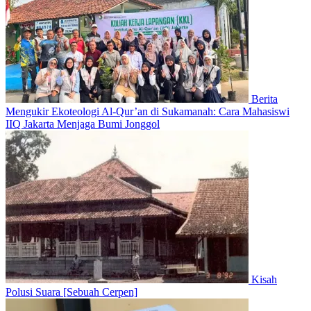
Berita
Mengukir Ekoteologi Al-Qur’an di Sukamanah: Cara Mahasiswi
IIQ Jakarta Menjaga Bumi Jonggol
Kisah
Polusi Suara [Sebuah Cerpen]