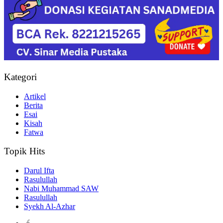
Kategori
Artikel
Berita
Esai
Kisah
Fatwa
Topik Hits
Darul Ifta
Rasulullah
Nabi Muhammad SAW
Rasulullah
Syekh Al-Azhar