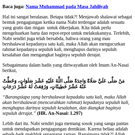
Baca juga:
Nama Muhammad pada Masa Jahiliyah
Hal ini sangat beralasan. Betapa tidak?! Menjawab shalawat sebagai
bentuk pengagungan ketika nama Nabi terdengar adalah sesuatu
yang gratis dan ringan untuk dikerjakan. Kita tidak perlu
mengeluarkan harta dan repot-repot untuk melakukannya. Terlebih,
Nabi sendiri juga telah bersabda, bahwa orang yang mau
bershalawat kepadanya satu kali, maka Allah akan mengucurkan
rahmat kepadanya sepuluh kali, menghapus darinya sepuluh
kesalahan dan mengangkat baginya sepuluh derajat.
Sebagaimana dalam hadis yang diriwayatkan oleh Imam An-Nasai
berikut,
مَنْ صَلَّى عَلَيَّ صَلَاةً وَاحِدَةً صَلَّى اللَّهُ عَلَيْهِ عَشْرَ صَلَوَاتٍ، وَحُطَّتْ
عَنْهُ عَشْرُ خَطِيئَاتٍ، وَرُفِعَتْ لَهُ عَشْرُ دَرَجَاتٍ
“Barangsiapa yang bershalawat kepadaku satu kali, maka Allah
akan bershalawat (mencurahkan rahmat) kepadanya sepuluh kali,
menghapus darinya sepuluh kesalahan, dan diangkat baginya
sepuluh derajat.”
(HR. An-Nasai: 1.297)
Lebih dari itu. Nabi sendiri juga memang sosok yang sanga pantas
untuk mendapatkan pengagungan demikian. Karena beliau adalah
sebaik-baik makhluk sepanjang zaman. Bagaimana tidak?! Allah