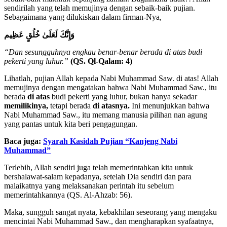
sendirilah yang telah memujinya dengan sebaik-baik pujian.
Sebagaimana yang dilukiskan dalam firman-Nya,
وَإِنَّكَ لَعَلَىٰ خُلُقٍ عَظِیم
“Dan sesungguhnya engkau benar-benar berada di atas budi
pekerti yang luhur.”
(QS. Ql-Qalam: 4)
Lihatlah, pujian Allah kepada Nabi Muhammad Saw. di atas! Allah
memujinya dengan mengatakan bahwa Nabi Muhammad Saw., itu
berada
di atas
budi pekerti yang luhur, bukan hanya sekadar
memilikinya,
tetapi berada
di atasnya.
Ini menunjukkan bahwa
Nabi Muhammad Saw., itu memang manusia pilihan nan agung
yang pantas untuk kita beri pengagungan.
Baca juga:
Syarah Kasidah Pujian “Kanjeng Nabi
Muhammad”
Terlebih, Allah sendiri juga telah memerintahkan kita untuk
bershalawat-salam kepadanya, setelah Dia sendiri dan para
malaikatnya yang melaksanakan perintah itu sebelum
memerintahkannya (QS. Al-Ahzab: 56).
Maka, sungguh sangat nyata, kebakhilan seseorang yang mengaku
mencintai Nabi Muhammad Saw., dan mengharapkan syafaatnya,