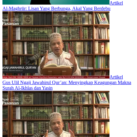
Artikel
Al-Maghrūr: Lisan Yang Berbunga, Akal Yang Berdebu
Artikel
Gus Ulil Ngaji Jawahirul Qur’an: Menyingkap Keagungan Makna
Surah Al-Ikhlas dan Yasin