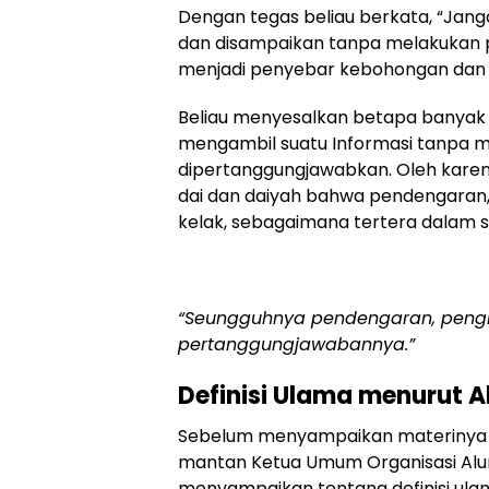
Dengan tegas beliau berkata, “Jang
dan disampaikan tanpa melakukan pe
menjadi penyebar kebohongan dan 
Beliau menyesalkan betapa banyak 
mengambil suatu
Informasi tanpa 
dipertanggungjawabkan. Oleh karen
dai dan daiyah bahwa pendengaran,
kelak, sebagaimana tertera dalam sur
“Seungguhnya pendengaran, pengli
pertanggungjawabannya.”
Definisi Ulama menurut A
Sebelum menyampaikan materinya y
mantan Ketua Umum Organisasi Alumn
menyampaikan tentang definisi ula