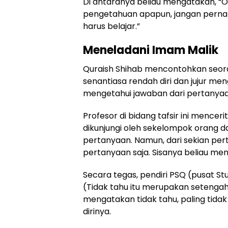
Di antaranya beliau mengatakan, “
pengetahuan apapun, jangan pernah
harus belajar.”
Meneladani Imam Malik
Quraish Shihab mencontohkan seor
senantiasa rendah diri dan jujur men
mengetahui jawaban dari pertanyaa
Profesor di bidang tafsir ini menceri
dikunjungi oleh sekelompok orang d
pertanyaan. Namun, dari sekian per
pertanyaan saja. Sisanya beliau me
Secara tegas, pendiri PSQ (pusat St
(Tidak tahu itu merupakan setengah 
mengatakan tidak tahu, paling tida
dirinya.