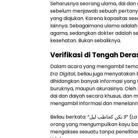
Seharusnya seorang ulama, dai dan 
sebelum menjawab sebuah pertany
yang diajukan. Karena kapasitas se
lainnya. Sebagaimana ulama adalah
agama, sedangkan dokter adalah s
kesehatan. Bukan sebaliknya.
Verifikasi di Tengah Der
Dalam acara yang mengambil tem
Era Digital
, beliau juga menyatakan
dihidangkan banyak informasi yang ti
buruknya, maupun akurasinya. Oleh 
dai dan daiyah secara khusus, dan 
mengambil informasi dan menelan
Beliau berkata: “
لا تكن كحاطب ليل
” (
La
orang yang mengumpulkan kayu baka
mengakses sesuatu tanpa penelitian 