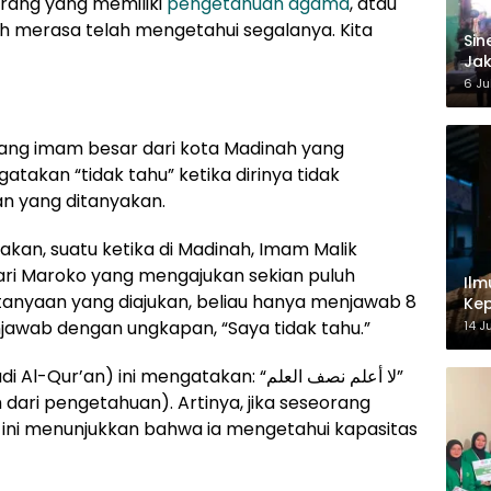
Orang yang memiliki
pengetahuan agama
, atau
 merasa telah mengetahui segalanya. Kita
‎Si
Jak
Ke
6 Ju
ang imam besar dari kota Madinah yang
gatakan “tidak tahu” ketika dirinya tidak
n yang ditanyakan.
takan,
suatu ketika di Madinah, Imam Malik
ari Maroko yang mengajukan sekian puluh
Ilm
tanyaan yang diajukan, beliau hanya menjawab 8
Kep
njawab dengan ungkapan, “Saya tidak tahu.”
14 J
udi Al-Qur
’
an) ini mengatakan: “
لا أعلم نصف العلم
”
dari pengetahuan). Artinya, jika seseorang
k ini menunjukkan bahwa ia mengetahui kapasitas