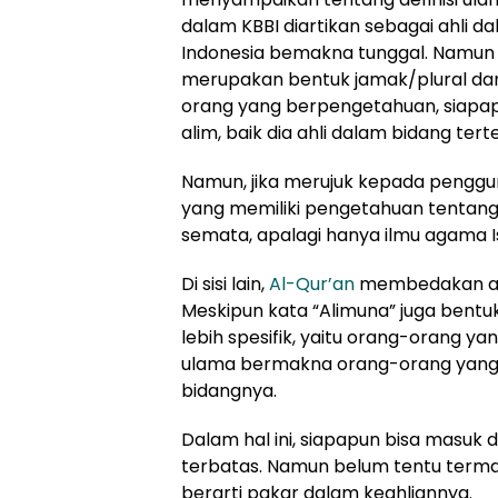
dalam KBBI diartikan sebagai ahli d
Indonesia bemakna tunggal. Namun d
merupakan bentuk jamak/plural dari 
orang yang berpengetahuan, siapa
alim, baik dia ahli dalam bidang tert
Namun, jika merujuk kepada penggu
yang memiliki pengetahuan tentang
semata, apalagi hanya ilmu agama I
Di sisi lain,
Al-Qur
’
an
membedakan an
Meskipun kata “Alimuna” juga bentuk
lebih spesifik, yaitu orang-orang y
ulama bermakna orang-orang yang 
bidangnya.
Dalam hal ini, siapapun bisa masuk 
terbatas. Namun belum tentu terma
berarti pakar dalam keahliannya.