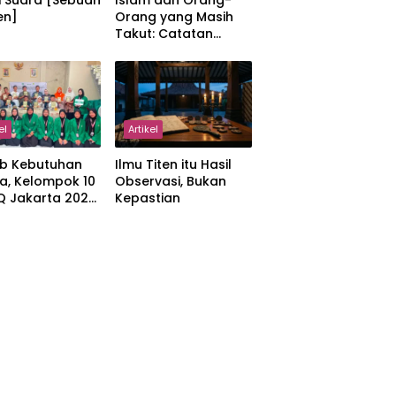
i Suara [Sebuah
Islam dan Orang-
en]
Orang yang Masih
Takut: Catatan
tentang Kedamaian,
Kemajemukan, dan
Negara dalam
Pemikiran Masykuri
Abdillah
el
Artikel
b Kebutuhan
Ilmu Titen itu Hasil
a, Kelompok 10
Observasi, Bukan
IQ Jakarta 2026
Kepastian
kan Proker
 Al-Qur’an di
manah