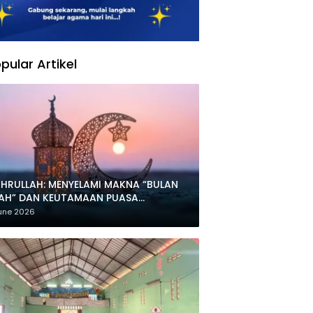
pular Artikel
HRULLAH: MENYELAMI MAKNA “BULAN
LAH” DAN KEUTAMAAN PUASA
HARRAM
une 2026