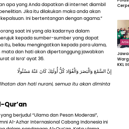
Polus
an apa yang Anda dapatkan di internet diambil
Cerp
nelitian. Jika itu dilakukan maka anda akan
kepalsuan. Ini bertentangan dengan agama.”
orang saat ini yang ala kadarnya dalam
merujuk kepada sumber-sumber yang dapat
Artik
a itu, beliau mengingatkan kepada para ulama,
 mata dan hati akan dipertanggung jawabkan
Jawa
at al Isra’ ayat 36.
Warg
KKL I
Gulir
إِنَّ السَّمْعَ وَالْبَصَرَ وَالْفُؤَادَ كُلُّ أُولَئِكَ كَانَ عَنْهُ مَسْئُولًا
Wakaf
Suka
hatan dan hati nurani, semua itu akan diminta
l-Qur’an
ang berjudul “Ulama dan Pesan Moderasi”,
i Al-Azhar Internasional Cabang Indonesia ini
ma dalam pandangan Al-Qur’an. Kata ulama