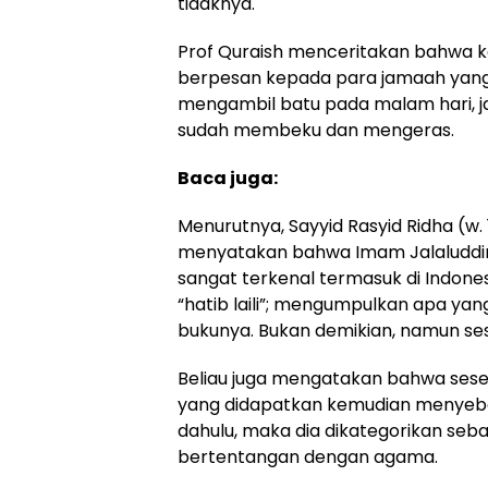
tidaknya.
Prof Quraish menceritakan bahwa ket
berpesan kepada para jamaah yang 
mengambil batu pada malam hari, 
sudah membeku dan mengeras.
Baca juga:
Menurutnya, Sayyid Rasyid Ridha (w.
menyatakan bahwa Imam Jalaluddin a
sangat terkenal termasuk di Indone
“hatib laili”; mengumpulkan apa ya
bukunya. Bukan demikian, namun
se
Beliau juga mengatakan bahwa ses
yang didapatkan kemudian menyebark
dahulu, maka dia dikategorikan se
bertentangan dengan agama.