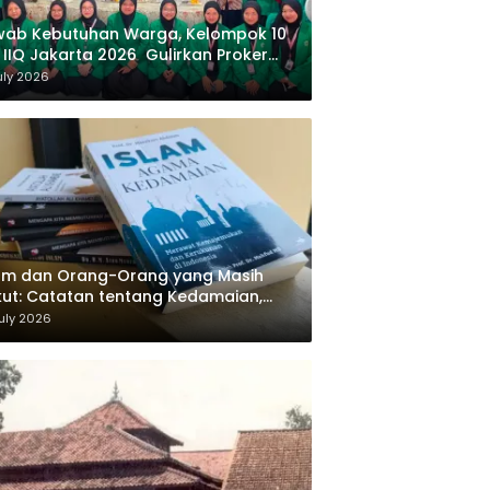
wab Kebutuhan Warga, Kelompok 10
 IIQ Jakarta 2026 Gulirkan Proker
af Al-Qur’an di Sukamanah
uly 2026
am dan Orang-Orang yang Masih
ut: Catatan tentang Kedamaian,
majemukan, dan Negara dalam
uly 2026
ikiran Masykuri Abdillah