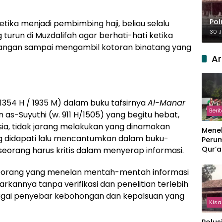
Pol
ika menjadi pembimbing haji, beliau selalu
30 J
turun di Muzdalifah agar
berhati-hati ketika
jangan sampai mengambil kotoran binatang yang
Ar
 1354 H / 1935 M) dalam buku tafsirnya
Al-Manar
Beri
s-Suyuthi (w. 911 H/1505) yang begitu hebat,
sia, tidak jarang melakukan yang dinamakan
Meneb
ng didapati lalu mencantumkan dalam buku-
Perum
Qur’a
seorang harus kritis dalam menyerap informasi.
Perpi
Hang
eorang yang menelan mentah-mentah informasi
annya tanpa verifikasi dan penelitian terlebih
bagai penyebar kebohongan dan kepalsuan yang
Kisa