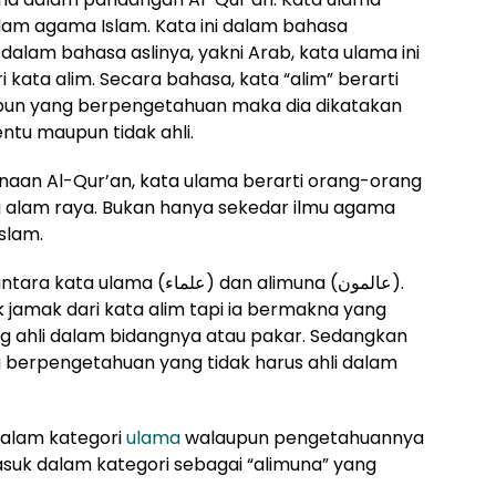
alam agama Islam. Kata ini dalam bahasa
alam bahasa aslinya, yakni Arab, kata ulama ini
kata alim. Secara bahasa, kata “alim” berarti
pun yang berpengetahuan maka dia dikatakan
entu maupun tidak ahli.
naan Al-Qur
’
an, kata ulama berarti orang-orang
 alam raya. Bukan hanya sekedar ilmu agama
slam.
tara kata ulama (
علماء
) dan alimuna (
عالمون
).
 jamak dari kata alim tapi ia bermakna yang
ang ahli dalam bidangnya atau pakar. Sedangkan
berpengetahuan yang tidak harus ahli dalam
dalam kategori
ulama
walaupun pengetahuannya
suk dalam kategori sebagai “alimuna” yang