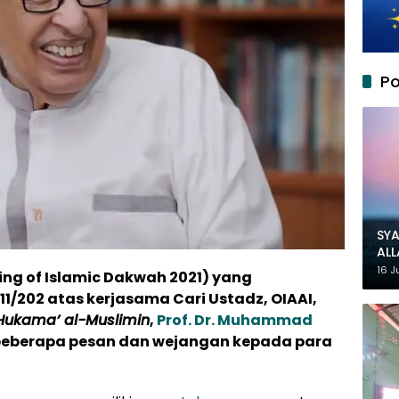
Po
SYA
AL
MU
16 J
ng of Islamic Dakwah 2021)
yang
11/202
atas kerjasama Cari Ustadz, OIAAI,
 Hukama’ al-Muslimin
,
Prof. Dr. Muhammad
berapa pesan dan wejangan kepada para