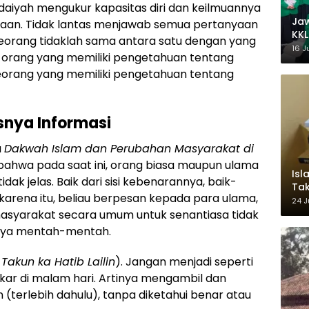
daiyah mengukur kapasitas diri dan keilmuannya
Ja
aan.
Tidak lantas menjawab semua pertanyaan
KKL
seorang tidaklah sama antara satu dengan yang
Wak
16 J
 orang
yang memiliki pengetahuan tentang
eorang yang memiliki pengetahuan tentang
asnya Informasi
a
Dakwah Islam dan Perubahan Masyarakat di
 bahwa pada saat ini, orang biasa maupun ulama
Isl
dak jelas. Baik dari sisi kebenarannya, baik-
Tak
karena itu, beliau berpesan kepada para ulama,
Ke
24 J
Pem
masyarakat secara umum untuk senantiasa tidak
nya
mentah-mentah.
 Takun ka Hatib Lailin
). Jangan menjadi seperti
r di malam hari. Artinya mengambil dan
(terlebih dahulu), tanpa diketahui benar atau