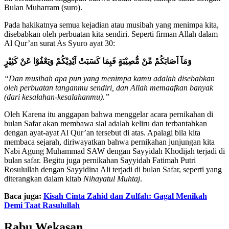
Bulan Muharram (suro).
Pada hakikatnya semua kejadian atau musibah yang menimpa kita,
disebabkan oleh perbuatan kita sendiri. Seperti firman Allah dalam
Al Qur’an surat As Syuro ayat 30:
وَمَآ اَصَابَكُمْ مِّنْ مُّصِيْبَةٍ فَبِمَا كَسَبَتْ اَيْدِيْكُمْ وَيَعْفُوْا عَنْ كَثِيْرٍ
“Dan musibah apa pun yang menimpa kamu adalah disebabkan
oleh perbuatan tanganmu sendiri, dan Allah memaafkan banyak
(dari kesalahan-kesalahanmu).”
Oleh Karena itu anggapan bahwa menggelar acara pernikahan di
bulan Safar akan membawa sial adalah keliru dan terbantahkan
dengan ayat-ayat Al Qur’an tersebut di atas. Apalagi bila kita
membaca sejarah, diriwayatkan bahwa pernikahan junjungan kita
Nabi Agung Muhammad SAW dengan Sayyidah Khodijah terjadi di
bulan safar. Begitu juga pernikahan Sayyidah Fatimah Putri
Rosulullah dengan Sayyidina Ali terjadi di bulan Safar, seperti yang
diterangkan dalam kitab
Nihayatul Muhtaj
.
Baca juga:
Kisah Cinta Zahid dan Zulfah: Gagal Menikah
Demi Taat Rasulullah
Rabu Wekasan