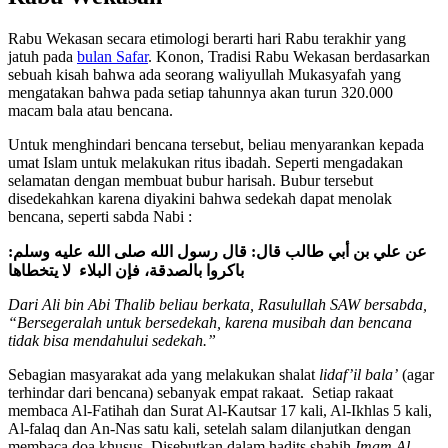
Rabu Wekasan secara etimologi berarti hari Rabu terakhir yang
jatuh pada
bulan Safar
. Konon, Tradisi Rabu Wekasan berdasarkan
sebuah kisah bahwa ada seorang waliyullah Mukasyafah yang
mengatakan bahwa pada setiap tahunnya akan turun 320.000
macam bala atau bencana.
Untuk menghindari bencana tersebut, beliau menyarankan kepada
umat Islam untuk melakukan ritus ibadah. Seperti mengadakan
selamatan dengan membuat bubur harisah. Bubur tersebut
disedekahkan karena diyakini bahwa sedekah dapat menolak
bencana, seperti sabda Nabi :
عن علي بن أبي طالب قال: قال رسول الله صلى الله عليه وسلم:
باكروا بالصدقة، فإن البلاء لا يتخطاها
Dari Ali bin Abi Thalib beliau berkata, Rasulullah SAW bersabda,
“Bersegeralah untuk bersedekah, karena musibah dan bencana
tidak bisa mendahului sedekah.”
Sebagian masyarakat ada yang melakukan shalat
lidaf’il bala’
(agar
terhindar dari bencana) sebanyak empat rakaat. Setiap rakaat
membaca Al-Fatihah dan Surat Al-Kautsar 17 kali, Al-Ikhlas 5 kali,
Al-falaq dan An-Nas satu kali, setelah salam dilanjutkan dengan
membaca doa khusus. Disebutkan dalam hadits shahih
Imam Al-