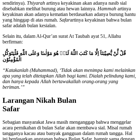
sendirinya).
Thiyarah
artinya keyakinan akan adanya nasib sial
disebabkan melihat burung atau hewan lainnya.
Hammah
artinya
keyakinan akan adanya kematian berdasarkan adanya burung hantu
yang hinggap di atas rumah.
Safar
artinya keyakinan bahwa bulan
safar adalah bulan kesialan.
Selain itu, dalam Al-Qur’an surat At Taubah ayat 51, Allahu
berfirman:
قُلْ لَّنْ يُّصِيْبَنَآ اِلَّا مَا كَتَبَ اللّٰهُ لَنَاۚ هُوَ مَوْلٰىنَا وَعَلَى اللّٰهِ فَلْيَتَوَكَّلِ
الْمُؤْمِنُوْن
“Katakanlah (Muhammad), ‘Tidak akan menimpa kami melainkan
apa yang telah ditetapkan Allah bagi kami. Dialah pelindung kami,
dan hanya kepada Allah bertawakallah orang-orang yang
beriman.’”
Larangan Nikah Bulan
Safar
Sebagian masyarakat Jawa masih menganggap bahwa menggelar
acara pernikahan di bulan Safar akan membawa sial. Misal rumah
tangganya kacau atau banyak gangguan dalam rumah tangga. Hal
ini berdasarkan anggapan bahwa Bulan Safar, hampir sama dengan