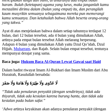
menciptakan langit dan bumi, di antaranya ada empat bulan
haram. Itulah (ketetapan) agama yang lurus, maka janganlah kamu
menzalimi dirimu dalam (bulan yang empat) itu, dan perangilah
kaum musyrikin semuanya sebagaimana mereka pun memerangi
kamu semuanya. Dan ketahuilah bahwa Allah beserta orang-orang
yang takwa.”
Ayat di atas menjelaskan bahwa dalam setiap tahunnya terdapat 12
bulan, dari 12 bulan tersebut, ada 4 bulan yang dimuliakan Allah,
artinya pada empat bulan tersebut Allah melarang berperang.
Adapun 4 bulan yang dimuliakan Allah yaitu Dzul Qo’idah, Dzul
Hijjah,
Muharram
, dan Rajab. Selain bulan empat tersebut, tentunya
mempunyai derajat yang sama.
Baca juga:
Hukum Baca Al-Quran Lewat Gawai saat Haid
Dalam hadist riwayat Imam Al-Bukhari dan Imam Muslim dari Abu
Hurairah, Rasulullah bersabda:
لَا عَدْوَى وَلَا طِيَرَةَ وَلَا هَامَةَ وَلَا صَفَرَ
“Tidak ada penularan penyakit (dengan sendirinya), tidak ada
thiyarah, tidak ada kesialan karena burung hantu, dan tidak ada
kesialan pada bulan safar.”
‘Adwa
artinya keyakinan akan adanya penularan penyakit (dengan