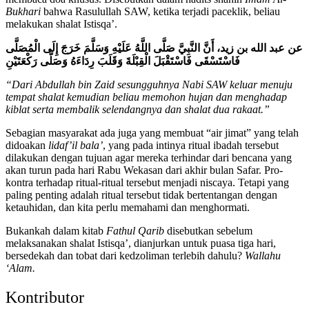
Bukhari
bahwa Rasulullah SAW, ketika terjadi paceklik, beliau
melakukan shalat Istisqa’.
عن عبد الله بن زيد، أَنَّ النَّبِيَّ صَلَّى اللَّهُ عَلَيْهِ وَسَلَّمَ خَرَجَ إِلَى الْمُصَلَّى
فَاسْتَسْقَى فَاسْتَقْبَلَ الْقِبْلَةَ وَقَلَبَ رِدَاءَهُ وَصَلَّى رَكْعَتَيْنِ
“Dari Abdullah bin Zaid sesungguhnya Nabi SAW keluar menuju
tempat shalat kemudian beliau memohon hujan dan menghadap
kiblat serta membalik selendangnya dan shalat dua rakaat.”
Sebagian masyarakat ada juga yang membuat “air jimat” yang telah
didoakan
lidaf’il bala’
, yang pada intinya ritual ibadah tersebut
dilakukan dengan tujuan agar mereka terhindar dari bencana yang
akan turun pada hari Rabu Wekasan dari akhir bulan Safar. Pro-
kontra terhadap ritual-ritual tersebut menjadi niscaya. Tetapi yang
paling penting adalah ritual tersebut tidak bertentangan dengan
ketauhidan, dan kita perlu memahami dan menghormati.
Bukankah dalam kitab
Fathul Qarib
disebutkan sebelum
melaksanakan shalat Istisqa’, dianjurkan untuk puasa tiga hari,
bersedekah dan tobat dari kedzoliman terlebih dahulu?
Wallahu
‘Alam.
Kontributor