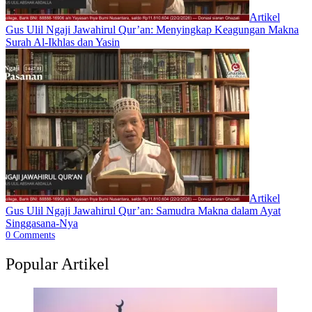
Artikel
Gus Ulil Ngaji Jawahirul Qur’an: Menyingkap Keagungan Makna
Surah Al-Ikhlas dan Yasin
Artikel
Gus Ulil Ngaji Jawahirul Qur’an: Samudra Makna dalam Ayat
Singgasana-Nya
0
Comments
Popular Artikel