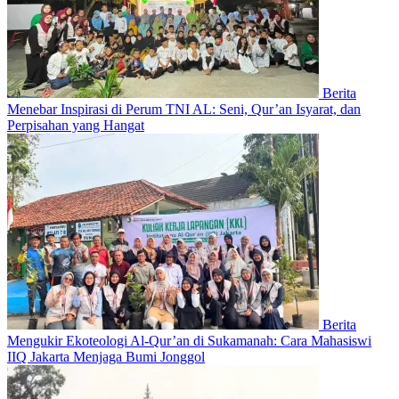
Berita
Menebar Inspirasi di Perum TNI AL: Seni, Qur’an Isyarat, dan
Perpisahan yang Hangat
Berita
Mengukir Ekoteologi Al-Qur’an di Sukamanah: Cara Mahasiswi
IIQ Jakarta Menjaga Bumi Jonggol