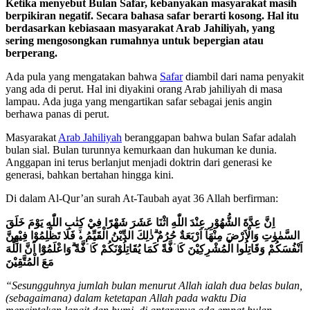
Ketika menyebut Bulan Safar, kebanyakan masyarakat masih
berpikiran negatif. Secara bahasa safar berarti kosong. Hal itu
berdasarkan kebiasaan masyarakat Arab Jahiliyah, yang
sering mengosongkan rumahnya untuk bepergian atau
berperang.
Ada pula yang mengatakan bahwa
Safar
diambil dari nama penyakit
yang ada di perut. Hal ini diyakini orang Arab jahiliyah di masa
lampau. Ada juga yang mengartikan safar sebagai jenis angin
berhawa panas di perut.
Masyarakat
Arab Jahiliyah
beranggapan bahwa bulan Safar adalah
bulan sial. Bulan turunnya kemurkaan dan hukuman ke dunia.
Anggapan ini terus berlanjut menjadi doktrin dari generasi ke
generasi, bahkan bertahan hingga kini.
Di dalam Al-Qur’an surah At-Taubah ayat 36 Allah berfirman:
اِنَّ عِدَّةَ الشُّهُوْرِ عِنْدَ اللّٰهِ اثْنَا عَشَرَ شَهْرًا فِيْ كِتٰبِ اللّٰهِ يَوْمَ خَلَقَ
السَّمٰوٰتِ وَالْاَرْضَ مِنْهَآ اَرْبَعَةٌ حُرُمٌ ۗذٰلِكَ الدِّيْنُ الْقَيِّمُ ەۙ فَلَا تَظْلِمُوْا فِيْهِنَّ
اَنْفُسَكُمْ وَقَاتِلُوا الْمُشْرِكِيْنَ كَاۤفَّةً كَمَا يُقَاتِلُوْنَكُمْ كَاۤفَّةً ۗوَاعْلَمُوْٓا اَنَّ اللّٰهَ
مَعَ الْمُتَّقِيْنَ
“Sesungguhnya jumlah bulan menurut Allah ialah dua belas bulan,
(sebagaimana) dalam ketetapan Allah pada waktu Dia