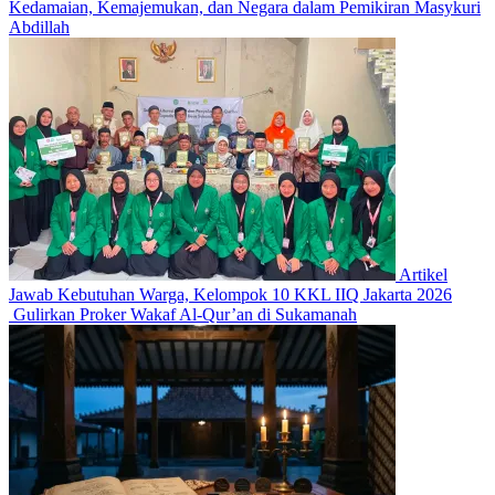
Kedamaian, Kemajemukan, dan Negara dalam Pemikiran Masykuri
Abdillah
Artikel
Jawab Kebutuhan Warga, Kelompok 10 KKL IIQ Jakarta 2026
Gulirkan Proker Wakaf Al-Qur’an di Sukamanah